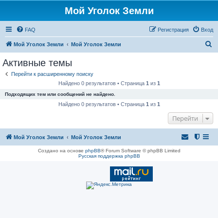
Мой Уголок Земли
FAQ
Регистрация
Вход
П
Мой Уголок Земли
Мой Уголок Земли
о
Активные темы
и
Перейти к расширенному поиску
с
Найдено 0 результатов • Страница
1
из
1
к
Подходящих тем или сообщений не найдено.
Найдено 0 результатов • Страница
1
из
1
Перейти
Мой Уголок Земли
Мой Уголок Земли
Создано на основе
phpBB
® Forum Software © phpBB Limited
Русская поддержка phpBB