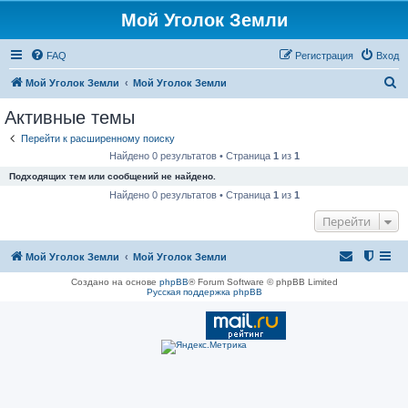
Мой Уголок Земли
FAQ
Регистрация
Вход
П
Мой Уголок Земли
Мой Уголок Земли
о
Активные темы
и
Перейти к расширенному поиску
с
Найдено 0 результатов • Страница
1
из
1
к
Подходящих тем или сообщений не найдено.
Найдено 0 результатов • Страница
1
из
1
Перейти
Мой Уголок Земли
Мой Уголок Земли
Создано на основе
phpBB
® Forum Software © phpBB Limited
Русская поддержка phpBB