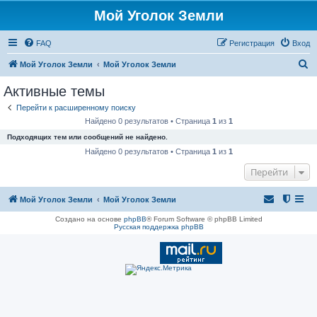
Мой Уголок Земли
FAQ
Регистрация
Вход
П
Мой Уголок Земли
Мой Уголок Земли
о
Активные темы
и
Перейти к расширенному поиску
с
Найдено 0 результатов • Страница
1
из
1
к
Подходящих тем или сообщений не найдено.
Найдено 0 результатов • Страница
1
из
1
Перейти
Мой Уголок Земли
Мой Уголок Земли
Создано на основе
phpBB
® Forum Software © phpBB Limited
Русская поддержка phpBB