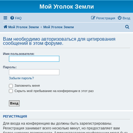
Мой Уголок Земли
FAQ
Регистрация
Вход
П
Мой Уголок Земли
Мой Уголок Земли
о
Вам необходимо авторизоваться для цитирования
и
сообщений в этом форуме.
с
Имя пользователя:
к
Пароль:
Забыли пароль?
Запомнить меня
Скрыть моё пребывание на конференции в этот раз
РЕГИСТРАЦИЯ
Для входа на конференцию вы должны быть зарегистрированы.
Регистрация занимает всего несколько минут, но предоставляет вам
более широкие возможности. Администратором конференции могут быть