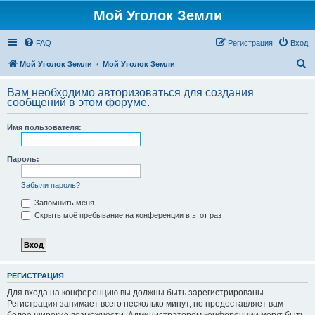
Мой Уголок Земли
FAQ
Регистрация
Вход
П
Мой Уголок Земли
Мой Уголок Земли
о
Вам необходимо авторизоваться для создания
и
сообщений в этом форуме.
с
Имя пользователя:
к
Пароль:
Забыли пароль?
Запомнить меня
Скрыть моё пребывание на конференции в этот раз
РЕГИСТРАЦИЯ
Для входа на конференцию вы должны быть зарегистрированы.
Регистрация занимает всего несколько минут, но предоставляет вам
более широкие возможности. Администратором конференции могут быть