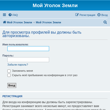
Мой Уголок Земли
FAQ
Регистрация
Вход
П
Мой Уголок Земли
Мой Уголок Земли
о
Для просмотра профилей вы должны быть
и
авторизованы.
с
Имя пользователя:
к
Пароль:
Забыли пароль?
Запомнить меня
Скрыть моё пребывание на конференции в этот раз
РЕГИСТРАЦИЯ
Для входа на конференцию вы должны быть зарегистрированы.
Регистрация занимает всего несколько минут, но предоставляет вам
более широкие возможности. Администратором конференции могут быть