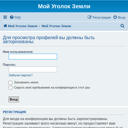
Мой Уголок Земли
FAQ
Регистрация
Вход
П
Мой Уголок Земли
Мой Уголок Земли
о
Для просмотра профилей вы должны быть
и
авторизованы.
с
Имя пользователя:
к
Пароль:
Забыли пароль?
Запомнить меня
Скрыть моё пребывание на конференции в этот раз
РЕГИСТРАЦИЯ
Для входа на конференцию вы должны быть зарегистрированы.
Регистрация занимает всего несколько минут, но предоставляет вам
более широкие возможности. Администратором конференции могут быть