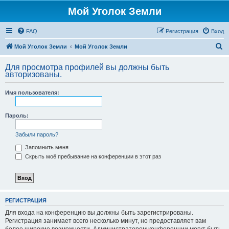
Мой Уголок Земли
FAQ
Регистрация
Вход
П
Мой Уголок Земли
Мой Уголок Земли
о
Для просмотра профилей вы должны быть
и
авторизованы.
с
Имя пользователя:
к
Пароль:
Забыли пароль?
Запомнить меня
Скрыть моё пребывание на конференции в этот раз
РЕГИСТРАЦИЯ
Для входа на конференцию вы должны быть зарегистрированы.
Регистрация занимает всего несколько минут, но предоставляет вам
более широкие возможности. Администратором конференции могут быть