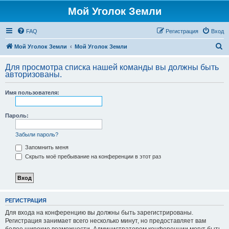
Мой Уголок Земли
FAQ
Регистрация
Вход
П
Мой Уголок Земли
Мой Уголок Земли
о
Для просмотра списка нашей команды вы должны быть
и
авторизованы.
с
Имя пользователя:
к
Пароль:
Забыли пароль?
Запомнить меня
Скрыть моё пребывание на конференции в этот раз
РЕГИСТРАЦИЯ
Для входа на конференцию вы должны быть зарегистрированы.
Регистрация занимает всего несколько минут, но предоставляет вам
более широкие возможности. Администратором конференции могут быть