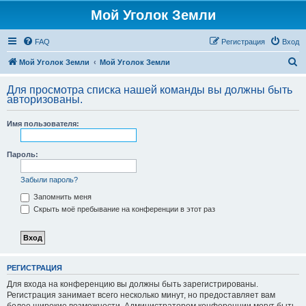
Мой Уголок Земли
FAQ
Регистрация
Вход
П
Мой Уголок Земли
Мой Уголок Земли
о
Для просмотра списка нашей команды вы должны быть
и
авторизованы.
с
Имя пользователя:
к
Пароль:
Забыли пароль?
Запомнить меня
Скрыть моё пребывание на конференции в этот раз
РЕГИСТРАЦИЯ
Для входа на конференцию вы должны быть зарегистрированы.
Регистрация занимает всего несколько минут, но предоставляет вам
более широкие возможности. Администратором конференции могут быть