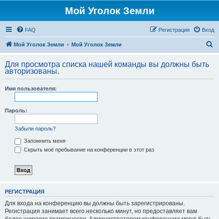
Мой Уголок Земли
FAQ
Регистрация
Вход
П
Мой Уголок Земли
Мой Уголок Земли
о
Для просмотра списка нашей команды вы должны быть
и
авторизованы.
с
Имя пользователя:
к
Пароль:
Забыли пароль?
Запомнить меня
Скрыть моё пребывание на конференции в этот раз
РЕГИСТРАЦИЯ
Для входа на конференцию вы должны быть зарегистрированы.
Регистрация занимает всего несколько минут, но предоставляет вам
более широкие возможности. Администратором конференции могут быть