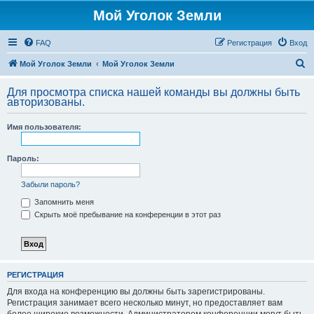
Мой Уголок Земли
FAQ
Регистрация
Вход
П
Мой Уголок Земли
Мой Уголок Земли
о
Для просмотра списка нашей команды вы должны быть
и
авторизованы.
с
Имя пользователя:
к
Пароль:
Забыли пароль?
Запомнить меня
Скрыть моё пребывание на конференции в этот раз
РЕГИСТРАЦИЯ
Для входа на конференцию вы должны быть зарегистрированы.
Регистрация занимает всего несколько минут, но предоставляет вам
более широкие возможности. Администратором конференции могут быть