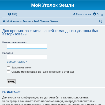
Мой Уголок Земли
FAQ
Регистрация
Вход
П
Мой Уголок Земли
Мой Уголок Земли
о
Для просмотра списка нашей команды вы должны быть
и
авторизованы.
с
Имя пользователя:
к
Пароль:
Забыли пароль?
Запомнить меня
Скрыть моё пребывание на конференции в этот раз
РЕГИСТРАЦИЯ
Для входа на конференцию вы должны быть зарегистрированы.
Регистрация занимает всего несколько минут, но предоставляет вам
более широкие возможности. Администратором конференции могут быть