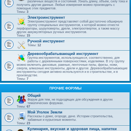
различных веществ и состояний. Узнать длину, объем, силу тока и
получить другие данные. Любые измерения можно производить с
помощью этих предметов.
Темы:
3
Электроинструмент
Электроинструмент представляет собой достаточно обширную
группу специальных инструментов, к которой можно отнести
перфораторы, шуруповерты, дрели, электроотвертки, а также массу
других аккумуляторных ручных инструментов.
Темы:
15
Ручной инструмент
Темы:
12
Деревообрабатывающий инструмент
Группа инструментов, использующихся, соответственно, для
работы с деревянными поверхностями, изделиями. В эту группу
можно включить дисковые, рамные, ленточные пилы, фрезы, ножи,
сверла, алмазные инструменты, дрели и другое. Деревообрабатывающие
инструменты сегодня активно используются и в строительстве, и в
производстве.
Темы:
7
ПРОЧИЕ ФОРУМЫ
Общий
Форум для тем, не подходящих для обсуждения в других
тематических форумах.
Темы:
67
Мой Уголок Земли
Рассказы о доме, огороде, даче. Истории строительства,
забавные и курьезные моменты.
Темы:
23
Кулинария, вкусная и здоровая пища, напитки