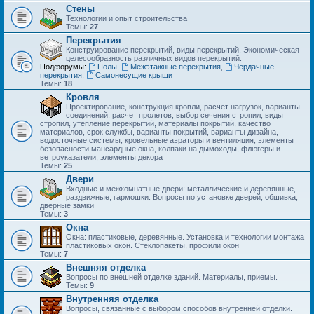
Стены
Технологии и опыт строительства
Темы:
27
Перекрытия
Конструирование перекрытий, виды перекрытий. Экономическая
целесообразность различных видов перекрытий.
Подфорумы:
Полы
,
Межэтажные перекрытия
,
Чердачные
перекрытия
,
Самонесущие крыши
Темы:
18
Кровля
Проектирование, конструкция кровли, расчет нагрузок, варианты
соединений, расчет пролетов, выбор сечения стропил, виды
стропил, утепление перекрытий, материалы покрытий, качество
материалов, срок службы, варианты покрытий, варианты дизайна,
водосточные системы, кровельные аэраторы и вентиляция, элементы
безопасности мансардные окна, колпаки на дымоходы, флюгеры и
ветроуказатели, элементы декора
Темы:
25
Двери
Входные и межкомнатные двери: металлические и деревянные,
раздвижные, гармошки. Вопросы по установке дверей, обшивка,
дверные замки
Темы:
3
Окна
Окна: пластиковые, деревянные. Установка и технологии монтажа
пластиковых окон. Стеклопакеты, профили окон
Темы:
7
Внешняя отделка
Вопросы по внешней отделке зданий. Материалы, приемы.
Темы:
9
Внутренняя отделка
Вопросы, связанные с выбором способов внутренней отделки.