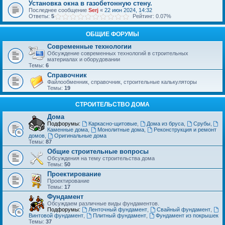
Установка окна в газобетонную стену.
Последнее сообщение
Serj
«
22 июн 2024, 14:32
Ответы:
5
Рейтинг: 0.07%
ОБЩИЕ ФОРУМЫ
Современные технологии
Обсуждение современных технологий в строительных
материалах и оборудовании
Темы:
6
Справочник
Файлообменник, справочник, строительные калькуляторы
Темы:
19
СТРОИТЕЛЬСТВО ДОМА
Дома
Подфорумы:
Каркасно-щитовые
,
Дома из бруса
,
Срубы
,
Каменные дома
,
Монолитные дома
,
Реконструкция и ремонт
домов
,
Оригинальные дома
Темы:
87
Общие строительные вопросы
Обсуждения на тему строительства дома
Темы:
50
Проектирование
Проектирование
Темы:
17
Фундамент
Обсуждаем различные виды фундаментов.
Подфорумы:
Ленточный фундамент
,
Свайный фундамент
,
Винтовой фундамент
,
Плитный фундамент
,
Фундамент из покрышек
Темы:
37