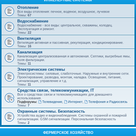
ИНЖЕНЕРНЫЕ СИСТЕМЫ
Отопление
Все виды отопления: печное, водяное, воздушное, лучевое
Темы:
67
Водоснабжение
Водоснабжение - все виды: центральное, скважины, колодец.
Эксплуатация и ремонт.
Темы:
22
Вентиляция
Ветиляция активная и пассивная, рекуперация, кондиционирование.
Темы:
16
Канализация
Канализация централизованная и автономная. Септики, выгребные ямы,
поля фильтрации.
Темы:
11
Электрические системы
Электросистемы: силовые, слаботочные. Наружные и внутренние сети.
Проектирование, разводка, монтаж, наладка. Освещение, питание,
сигнализация, управление и т.д.
Темы:
11
Средства связи, телекоммуникации, IT
Все о средствах связи и телекоммуникациях для домашнего
использования.
Подфорумы:
Телевидение
,
Интернет
,
Телефония и Радиосвязь
Темы:
7
Охранные системы. Безопасность
Устройства аудио и видеонаблюдения. Системы охранной и пожарной
сигнализации. GSM сигнализации. Персональная безопасность
Темы:
2
ФЕРМЕРСКОЕ ХОЗЯЙСТВО