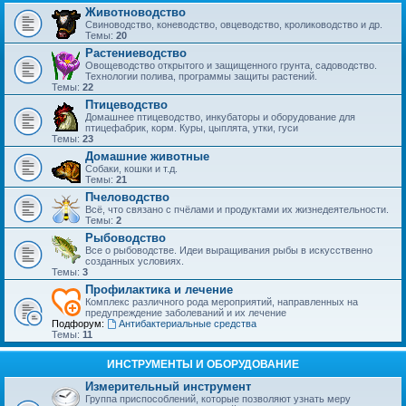
Животноводство
Свиноводство, коневодство, овцеводство, кролиководство и др.
Темы:
20
Растениеводство
Овощеводство открытого и защищенного грунта, садоводство.
Технологии полива, программы защиты растений.
Темы:
22
Птицеводство
Домашнее птицеводство, инкубаторы и оборудование для
птицефабрик, корм. Куры, цыплята, утки, гуси
Темы:
23
Домашние животные
Собаки, кошки и т.д.
Темы:
21
Пчеловодство
Всё, что связано с пчёлами и продуктами их жизнедеятельности.
Темы:
2
Рыбоводство
Все о рыбоводстве. Идеи выращивания рыбы в искусственно
созданных условиях.
Темы:
3
Профилактика и лечение
Комплекс различного рода мероприятий, направленных на
предупреждение заболеваний и их лечение
Подфорум:
Антибактериальные средства
Темы:
11
ИНСТРУМЕНТЫ И ОБОРУДОВАНИЕ
Измерительный инструмент
Группа приспособлений, которые позволяют узнать меру