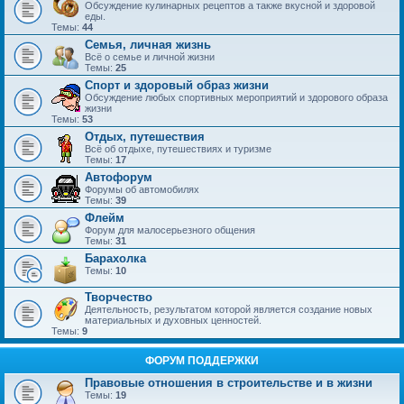
Обсуждение кулинарных рецептов а также вкусной и здоровой
еды.
Темы:
44
Семья, личная жизнь
Всё о семье и личной жизни
Темы:
25
Спорт и здоровый образ жизни
Обсуждение любых спортивных мероприятий и здорового образа
жизни
Темы:
53
Отдых, путешествия
Всё об отдыхе, путешествиях и туризме
Темы:
17
Автофорум
Форумы об автомобилях
Темы:
39
Флейм
Форум для малосерьезного общения
Темы:
31
Барахолка
Темы:
10
Творчество
Деятельность, результатом которой является создание новых
материальных и духовных ценностей.
Темы:
9
ФОРУМ ПОДДЕРЖКИ
Правовые отношения в строительстве и в жизни
Темы:
19