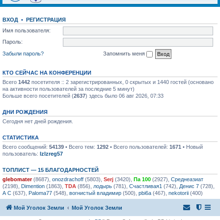
ВХОД
•
РЕГИСТРАЦИЯ
Имя пользователя:
Пароль:
Забыли пароль?
Запомнить меня
КТО СЕЙЧАС НА КОНФЕРЕНЦИИ
Всего
1442
посетителя :: 2 зарегистрированных, 0 скрытых и 1440 гостей (основано
на активности пользователей за последние 5 минут)
Больше всего посетителей (
2637
) здесь было 06 авг 2026, 07:33
ДНИ РОЖДЕНИЯ
Сегодня нет дней рождения.
СТАТИСТИКА
Всего сообщений:
54139
• Всего тем:
1292
• Всего пользователей:
1671
• Новый
пользователь:
lzlzreg57
ТОПЛИСТ — 15 БЛАГОДАРНОСТЕЙ
glebomater
(8687),
onozdrachoff
(5803),
Serj
(3420),
Па 100
(2927),
Среднеазиат
(2198),
Dimention
(1863),
TDA
(856),
лодырь
(781),
Счастливая1
(742),
Денис 7
(728),
А С
(637),
Paloma77
(548),
вогнистый владимир
(500),
pbi6a
(467),
nekotorii
(400)
Мой Уголок Земли
Мой Уголок Земли