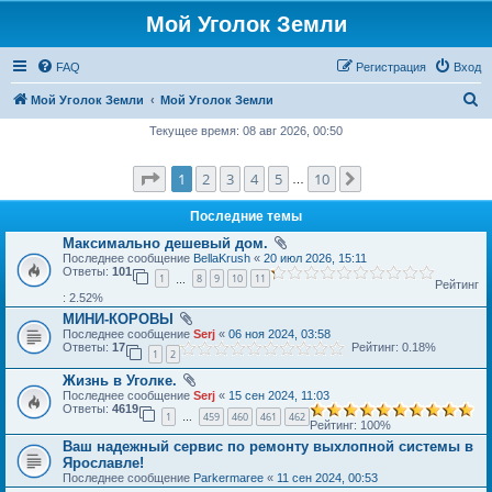
Мой Уголок Земли
FAQ
Регистрация
Вход
П
Мой Уголок Земли
Мой Уголок Земли
о
Текущее время: 08 авг 2026, 00:50
и
Страница
1
из
10
1
2
3
4
5
10
След.
с
…
к
Последние темы
Максимально дешевый дом.
Последнее сообщение
BellaKrush
«
20 июл 2026, 15:11
Ответы:
101
1
8
9
10
11
…
Рейтинг
: 2.52%
МИНИ-КОРОВЫ
Последнее сообщение
Serj
«
06 ноя 2024, 03:58
Ответы:
17
Рейтинг: 0.18%
1
2
Жизнь в Уголке.
Последнее сообщение
Serj
«
15 сен 2024, 11:03
Ответы:
4619
1
459
460
461
462
…
Рейтинг: 100%
Ваш надежный сервис по ремонту выхлопной системы в
Ярославле!
Последнее сообщение
Parkermaree
«
11 сен 2024, 00:53