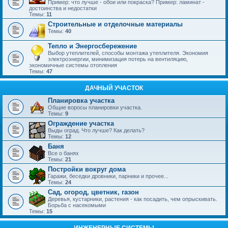
Пример: что лучше - обои или покраска? Пример: ламинат -
достоинства и недостатки
Темы:
11
Строительные и отделочные материалы
Темы:
40
Тепло и Энергосбережение
Выбор утеплителей, способы монтажа утеплителя. Экономия
электроэнергии, минимизация потерь на вентиляцию,
экономичные системы отопления
Темы:
47
ДАЧНЫЙ УЧАСТОК
Планировка участка
Общие воросы планировки участка.
Темы:
9
Ограждение участка
Выды оград. Что лучше? Как делать?
Темы:
12
Баня
Все о банях
Темы:
21
Постройки вокруг дома
Гаражи, беседки дровники, парники и прочее...
Темы:
24
Сад, огород, цветник, газон
Деревья, кустарники, растения - как посадить, чем опрыскивать.
Борьба с насекомыми
Темы:
15