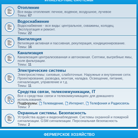
ИНЖЕНЕРНЫЕ СИСТЕМЫ
Отопление
Все виды отопления: печное, водяное, воздушное, лучевое
Темы:
67
Водоснабжение
Водоснабжение - все виды: центральное, скважины, колодец.
Эксплуатация и ремонт.
Темы:
22
Вентиляция
Ветиляция активная и пассивная, рекуперация, кондиционирование.
Темы:
16
Канализация
Канализация централизованная и автономная. Септики, выгребные ямы,
поля фильтрации.
Темы:
11
Электрические системы
Электросистемы: силовые, слаботочные. Наружные и внутренние сети.
Проектирование, разводка, монтаж, наладка. Освещение, питание,
сигнализация, управление и т.д.
Темы:
11
Средства связи, телекоммуникации, IT
Все о средствах связи и телекоммуникациях для домашнего
использования.
Подфорумы:
Телевидение
,
Интернет
,
Телефония и Радиосвязь
Темы:
7
Охранные системы. Безопасность
Устройства аудио и видеонаблюдения. Системы охранной и пожарной
сигнализации. GSM сигнализации. Персональная безопасность
Темы:
2
ФЕРМЕРСКОЕ ХОЗЯЙСТВО