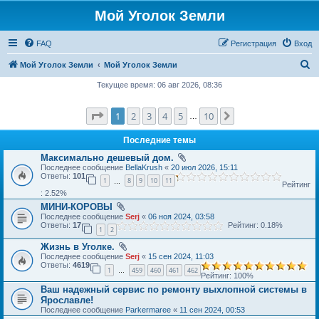
Мой Уголок Земли
FAQ
Регистрация
Вход
П
Мой Уголок Земли
Мой Уголок Земли
о
Текущее время: 06 авг 2026, 08:36
и
Страница
1
из
10
1
2
3
4
5
10
След.
с
…
к
Последние темы
Максимально дешевый дом.
Последнее сообщение
BellaKrush
«
20 июл 2026, 15:11
Ответы:
101
1
8
9
10
11
…
Рейтинг
: 2.52%
МИНИ-КОРОВЫ
Последнее сообщение
Serj
«
06 ноя 2024, 03:58
Ответы:
17
Рейтинг: 0.18%
1
2
Жизнь в Уголке.
Последнее сообщение
Serj
«
15 сен 2024, 11:03
Ответы:
4619
1
459
460
461
462
…
Рейтинг: 100%
Ваш надежный сервис по ремонту выхлопной системы в
Ярославле!
Последнее сообщение
Parkermaree
«
11 сен 2024, 00:53