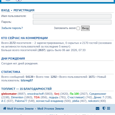
ВХОД
•
РЕГИСТРАЦИЯ
Имя пользователя:
Пароль:
Забыли пароль?
Запомнить меня
КТО СЕЙЧАС НА КОНФЕРЕНЦИИ
Всего
2172
посетителя :: 2 зарегистрированных, 0 скрытых и 2170 гостей (основано
на активности пользователей за последние 5 минут)
Больше всего посетителей (
2637
) здесь было 06 авг 2026, 07:33
ДНИ РОЖДЕНИЯ
Сегодня нет дней рождения.
СТАТИСТИКА
Всего сообщений:
54139
• Всего тем:
1292
• Всего пользователей:
1671
• Новый
пользователь:
lzlzreg57
ТОПЛИСТ — 15 БЛАГОДАРНОСТЕЙ
glebomater
(8687),
onozdrachoff
(5803),
Serj
(3420),
Па 100
(2927),
Среднеазиат
(2198),
Dimention
(1863),
TDA
(856),
лодырь
(781),
Счастливая1
(742),
Денис 7
(728),
А С
(637),
Paloma77
(548),
вогнистый владимир
(500),
pbi6a
(467),
nekotorii
(400)
Мой Уголок Земли
Мой Уголок Земли