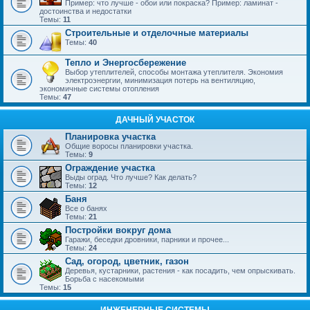
Пример: что лучше - обои или покраска? Пример: ламинат -
достоинства и недостатки
Темы:
11
Строительные и отделочные материалы
Темы:
40
Тепло и Энергосбережение
Выбор утеплителей, способы монтажа утеплителя. Экономия
электроэнергии, минимизация потерь на вентиляцию,
экономичные системы отопления
Темы:
47
ДАЧНЫЙ УЧАСТОК
Планировка участка
Общие воросы планировки участка.
Темы:
9
Ограждение участка
Выды оград. Что лучше? Как делать?
Темы:
12
Баня
Все о банях
Темы:
21
Постройки вокруг дома
Гаражи, беседки дровники, парники и прочее...
Темы:
24
Сад, огород, цветник, газон
Деревья, кустарники, растения - как посадить, чем опрыскивать.
Борьба с насекомыми
Темы:
15