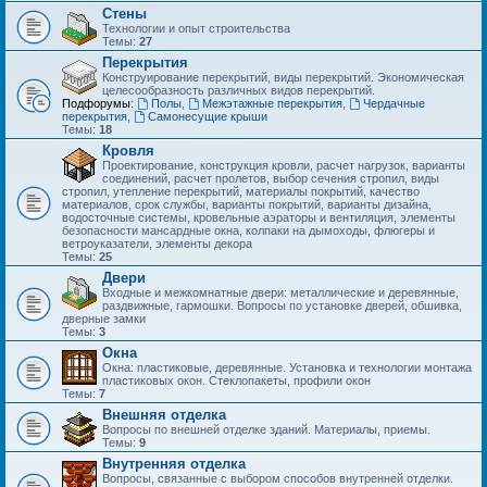
Стены
Технологии и опыт строительства
Темы:
27
Перекрытия
Конструирование перекрытий, виды перекрытий. Экономическая
целесообразность различных видов перекрытий.
Подфорумы:
Полы
,
Межэтажные перекрытия
,
Чердачные
перекрытия
,
Самонесущие крыши
Темы:
18
Кровля
Проектирование, конструкция кровли, расчет нагрузок, варианты
соединений, расчет пролетов, выбор сечения стропил, виды
стропил, утепление перекрытий, материалы покрытий, качество
материалов, срок службы, варианты покрытий, варианты дизайна,
водосточные системы, кровельные аэраторы и вентиляция, элементы
безопасности мансардные окна, колпаки на дымоходы, флюгеры и
ветроуказатели, элементы декора
Темы:
25
Двери
Входные и межкомнатные двери: металлические и деревянные,
раздвижные, гармошки. Вопросы по установке дверей, обшивка,
дверные замки
Темы:
3
Окна
Окна: пластиковые, деревянные. Установка и технологии монтажа
пластиковых окон. Стеклопакеты, профили окон
Темы:
7
Внешняя отделка
Вопросы по внешней отделке зданий. Материалы, приемы.
Темы:
9
Внутренняя отделка
Вопросы, связанные с выбором способов внутренней отделки.