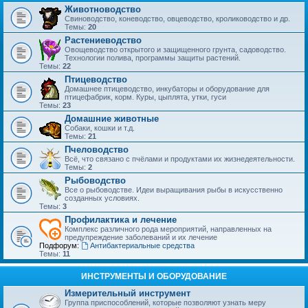
Животноводство
Свиноводство, коневодство, овцеводство, кролиководство и др.
Темы:
20
Растениеводство
Овощеводство открытого и защищенного грунта, садоводство.
Технологии полива, программы защиты растений.
Темы:
22
Птицеводство
Домашнее птицеводство, инкубаторы и оборудование для
птицефабрик, корм. Куры, цыплята, утки, гуси
Темы:
23
Домашние животные
Собаки, кошки и т.д.
Темы:
21
Пчеловодство
Всё, что связано с пчёлами и продуктами их жизнедеятельности.
Темы:
2
Рыбоводство
Все о рыбоводстве. Идеи выращивания рыбы в искусственно
созданных условиях.
Темы:
3
Профилактика и лечение
Комплекс различного рода мероприятий, направленных на
предупреждение заболеваний и их лечение
Подфорум:
Антибактериальные средства
Темы:
11
ИНСТРУМЕНТЫ И ОБОРУДОВАНИЕ
Измерительный инструмент
Группа приспособлений, которые позволяют узнать меру