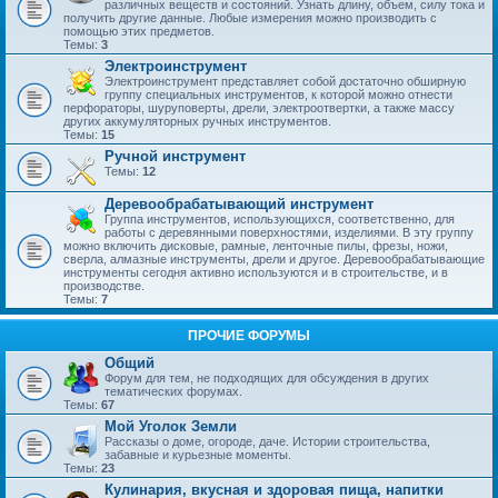
различных веществ и состояний. Узнать длину, объем, силу тока и
получить другие данные. Любые измерения можно производить с
помощью этих предметов.
Темы:
3
Электроинструмент
Электроинструмент представляет собой достаточно обширную
группу специальных инструментов, к которой можно отнести
перфораторы, шуруповерты, дрели, электроотвертки, а также массу
других аккумуляторных ручных инструментов.
Темы:
15
Ручной инструмент
Темы:
12
Деревообрабатывающий инструмент
Группа инструментов, использующихся, соответственно, для
работы с деревянными поверхностями, изделиями. В эту группу
можно включить дисковые, рамные, ленточные пилы, фрезы, ножи,
сверла, алмазные инструменты, дрели и другое. Деревообрабатывающие
инструменты сегодня активно используются и в строительстве, и в
производстве.
Темы:
7
ПРОЧИЕ ФОРУМЫ
Общий
Форум для тем, не подходящих для обсуждения в других
тематических форумах.
Темы:
67
Мой Уголок Земли
Рассказы о доме, огороде, даче. Истории строительства,
забавные и курьезные моменты.
Темы:
23
Кулинария, вкусная и здоровая пища, напитки