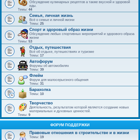
Обсуждение кулинарных рецептов а также вкусной и здоровой
еды.
Темы:
44
Семья, личная жизнь
Всё о семье и личной жизни
Темы:
25
Спорт и здоровый образ жизни
Обсуждение любых спортивных мероприятий и здорового образа
жизни
Темы:
53
Отдых, путешествия
Всё об отдыхе, путешествиях и туризме
Темы:
17
Автофорум
Форумы об автомобилях
Темы:
39
Флейм
Форум для малосерьезного общения
Темы:
31
Барахолка
Темы:
10
Творчество
Деятельность, результатом которой является создание новых
материальных и духовных ценностей.
Темы:
9
ФОРУМ ПОДДЕРЖКИ
Правовые отношения в строительстве и в жизни
Темы:
19