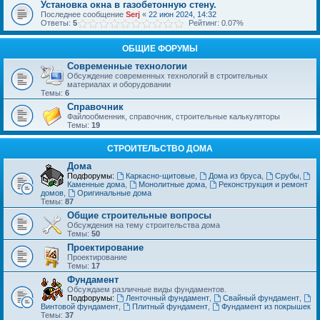
Установка окна в газобетонную стену.
Последнее сообщение
Serj
«
22 июн 2024, 14:32
Ответы:
5
Рейтинг: 0.07%
ОБЩИЕ ФОРУМЫ
Современные технологии
Обсуждение современных технологий в строительных
материалах и оборудовании
Темы:
6
Справочник
Файлообменник, справочник, строительные калькуляторы
Темы:
19
СТРОИТЕЛЬСТВО ДОМА
Дома
Подфорумы:
Каркасно-щитовые
,
Дома из бруса
,
Срубы
,
Каменные дома
,
Монолитные дома
,
Реконструкция и ремонт
домов
,
Оригинальные дома
Темы:
87
Общие строительные вопросы
Обсуждения на тему строительства дома
Темы:
50
Проектирование
Проектирование
Темы:
17
Фундамент
Обсуждаем различные виды фундаментов.
Подфорумы:
Ленточный фундамент
,
Свайный фундамент
,
Винтовой фундамент
,
Плитный фундамент
,
Фундамент из покрышек
Темы:
37