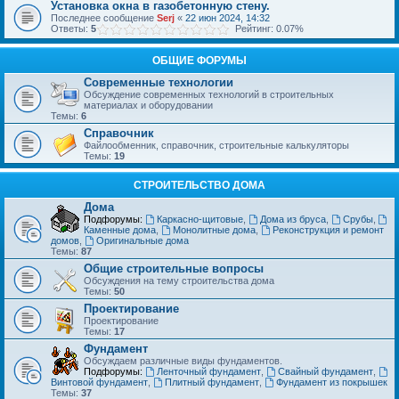
Установка окна в газобетонную стену.
Последнее сообщение
Serj
«
22 июн 2024, 14:32
Ответы:
5
Рейтинг: 0.07%
ОБЩИЕ ФОРУМЫ
Современные технологии
Обсуждение современных технологий в строительных
материалах и оборудовании
Темы:
6
Справочник
Файлообменник, справочник, строительные калькуляторы
Темы:
19
СТРОИТЕЛЬСТВО ДОМА
Дома
Подфорумы:
Каркасно-щитовые
,
Дома из бруса
,
Срубы
,
Каменные дома
,
Монолитные дома
,
Реконструкция и ремонт
домов
,
Оригинальные дома
Темы:
87
Общие строительные вопросы
Обсуждения на тему строительства дома
Темы:
50
Проектирование
Проектирование
Темы:
17
Фундамент
Обсуждаем различные виды фундаментов.
Подфорумы:
Ленточный фундамент
,
Свайный фундамент
,
Винтовой фундамент
,
Плитный фундамент
,
Фундамент из покрышек
Темы:
37