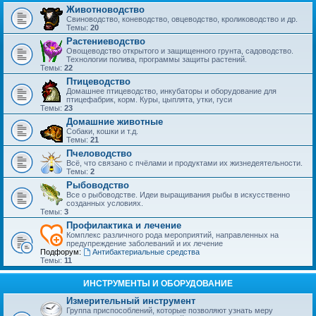
Животноводство
Свиноводство, коневодство, овцеводство, кролиководство и др.
Темы:
20
Растениеводство
Овощеводство открытого и защищенного грунта, садоводство.
Технологии полива, программы защиты растений.
Темы:
22
Птицеводство
Домашнее птицеводство, инкубаторы и оборудование для
птицефабрик, корм. Куры, цыплята, утки, гуси
Темы:
23
Домашние животные
Собаки, кошки и т.д.
Темы:
21
Пчеловодство
Всё, что связано с пчёлами и продуктами их жизнедеятельности.
Темы:
2
Рыбоводство
Все о рыбоводстве. Идеи выращивания рыбы в искусственно
созданных условиях.
Темы:
3
Профилактика и лечение
Комплекс различного рода мероприятий, направленных на
предупреждение заболеваний и их лечение
Подфорум:
Антибактериальные средства
Темы:
11
ИНСТРУМЕНТЫ И ОБОРУДОВАНИЕ
Измерительный инструмент
Группа приспособлений, которые позволяют узнать меру