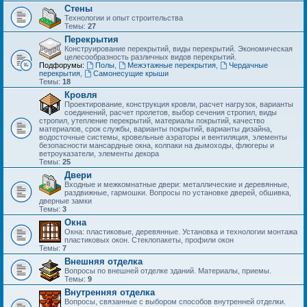
Стены
Технологии и опыт строительства
Темы:
27
Перекрытия
Конструирование перекрытий, виды перекрытий. Экономическая
целесообразность различных видов перекрытий.
Подфорумы:
Полы
,
Межэтажные перекрытия
,
Чердачные
перекрытия
,
Самонесущие крыши
Темы:
18
Кровля
Проектирование, конструкция кровли, расчет нагрузок, варианты
соединений, расчет пролетов, выбор сечения стропил, виды
стропил, утепление перекрытий, материалы покрытий, качество
материалов, срок службы, варианты покрытий, варианты дизайна,
водосточные системы, кровельные аэраторы и вентиляция, элементы
безопасности мансардные окна, колпаки на дымоходы, флюгеры и
ветроуказатели, элементы декора
Темы:
25
Двери
Входные и межкомнатные двери: металлические и деревянные,
раздвижные, гармошки. Вопросы по установке дверей, обшивка,
дверные замки
Темы:
3
Окна
Окна: пластиковые, деревянные. Установка и технологии монтажа
пластиковых окон. Стеклопакеты, профили окон
Темы:
7
Внешняя отделка
Вопросы по внешней отделке зданий. Материалы, приемы.
Темы:
9
Внутренняя отделка
Вопросы, связанные с выбором способов внутренней отделки.