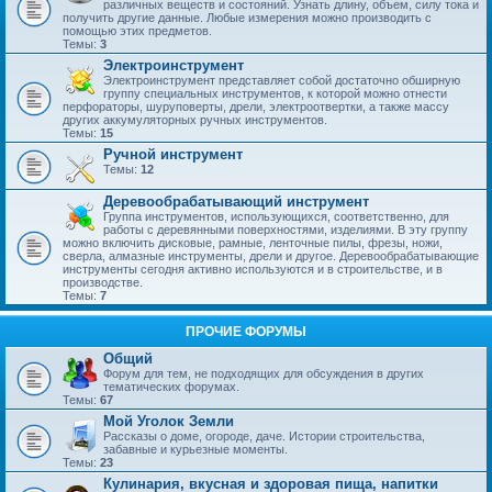
различных веществ и состояний. Узнать длину, объем, силу тока и
получить другие данные. Любые измерения можно производить с
помощью этих предметов.
Темы:
3
Электроинструмент
Электроинструмент представляет собой достаточно обширную
группу специальных инструментов, к которой можно отнести
перфораторы, шуруповерты, дрели, электроотвертки, а также массу
других аккумуляторных ручных инструментов.
Темы:
15
Ручной инструмент
Темы:
12
Деревообрабатывающий инструмент
Группа инструментов, использующихся, соответственно, для
работы с деревянными поверхностями, изделиями. В эту группу
можно включить дисковые, рамные, ленточные пилы, фрезы, ножи,
сверла, алмазные инструменты, дрели и другое. Деревообрабатывающие
инструменты сегодня активно используются и в строительстве, и в
производстве.
Темы:
7
ПРОЧИЕ ФОРУМЫ
Общий
Форум для тем, не подходящих для обсуждения в других
тематических форумах.
Темы:
67
Мой Уголок Земли
Рассказы о доме, огороде, даче. Истории строительства,
забавные и курьезные моменты.
Темы:
23
Кулинария, вкусная и здоровая пища, напитки