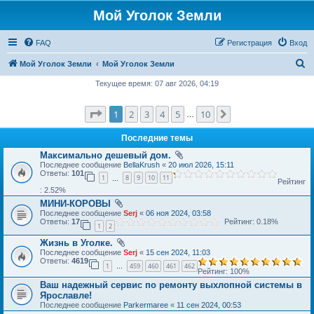
Мой Уголок Земли
FAQ
Регистрация
Вход
П
Мой Уголок Земли
Мой Уголок Земли
о
Текущее время: 07 авг 2026, 04:19
и
Страница
1
из
10
1
2
3
4
5
10
След.
с
…
к
Последние темы
Максимально дешевый дом.
Последнее сообщение
BellaKrush
«
20 июл 2026, 15:11
Ответы:
101
1
8
9
10
11
…
Рейтинг
: 2.52%
МИНИ-КОРОВЫ
Последнее сообщение
Serj
«
06 ноя 2024, 03:58
Ответы:
17
Рейтинг: 0.18%
1
2
Жизнь в Уголке.
Последнее сообщение
Serj
«
15 сен 2024, 11:03
Ответы:
4619
1
459
460
461
462
…
Рейтинг: 100%
Ваш надежный сервис по ремонту выхлопной системы в
Ярославле!
Последнее сообщение
Parkermaree
«
11 сен 2024, 00:53