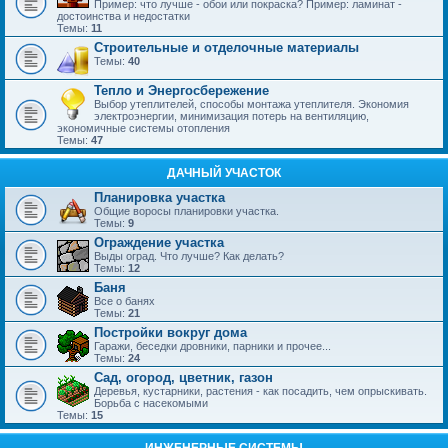
Пример: что лучше - обои или покраска? Пример: ламинат -
достоинства и недостатки
Темы:
11
Строительные и отделочные материалы
Темы:
40
Тепло и Энергосбережение
Выбор утеплителей, способы монтажа утеплителя. Экономия
электроэнергии, минимизация потерь на вентиляцию,
экономичные системы отопления
Темы:
47
ДАЧНЫЙ УЧАСТОК
Планировка участка
Общие воросы планировки участка.
Темы:
9
Ограждение участка
Выды оград. Что лучше? Как делать?
Темы:
12
Баня
Все о банях
Темы:
21
Постройки вокруг дома
Гаражи, беседки дровники, парники и прочее...
Темы:
24
Сад, огород, цветник, газон
Деревья, кустарники, растения - как посадить, чем опрыскивать.
Борьба с насекомыми
Темы:
15