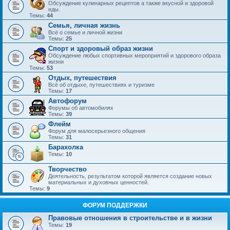
Обсуждение кулинарных рецептов а также вкусной и здоровой
еды.
Темы:
44
Семья, личная жизнь
Всё о семье и личной жизни
Темы:
25
Спорт и здоровый образ жизни
Обсуждение любых спортивных мероприятий и здорового образа
жизни
Темы:
53
Отдых, путешествия
Всё об отдыхе, путешествиях и туризме
Темы:
17
Автофорум
Форумы об автомобилях
Темы:
39
Флейм
Форум для малосерьезного общения
Темы:
31
Барахолка
Темы:
10
Творчество
Деятельность, результатом которой является создание новых
материальных и духовных ценностей.
Темы:
9
ФОРУМ ПОДДЕРЖКИ
Правовые отношения в строительстве и в жизни
Темы:
19