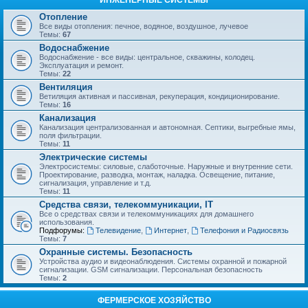
ИНЖЕНЕРНЫЕ СИСТЕМЫ
Отопление
Все виды отопления: печное, водяное, воздушное, лучевое
Темы:
67
Водоснабжение
Водоснабжение - все виды: центральное, скважины, колодец.
Эксплуатация и ремонт.
Темы:
22
Вентиляция
Ветиляция активная и пассивная, рекуперация, кондиционирование.
Темы:
16
Канализация
Канализация централизованная и автономная. Септики, выгребные ямы,
поля фильтрации.
Темы:
11
Электрические системы
Электросистемы: силовые, слаботочные. Наружные и внутренние сети.
Проектирование, разводка, монтаж, наладка. Освещение, питание,
сигнализация, управление и т.д.
Темы:
11
Средства связи, телекоммуникации, IT
Все о средствах связи и телекоммуникациях для домашнего
использования.
Подфорумы:
Телевидение
,
Интернет
,
Телефония и Радиосвязь
Темы:
7
Охранные системы. Безопасность
Устройства аудио и видеонаблюдения. Системы охранной и пожарной
сигнализации. GSM сигнализации. Персональная безопасность
Темы:
2
ФЕРМЕРСКОЕ ХОЗЯЙСТВО