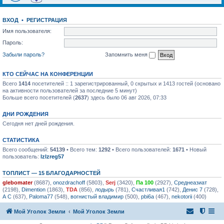
ВХОД
•
РЕГИСТРАЦИЯ
Имя пользователя:
Пароль:
Забыли пароль?
Запомнить меня
КТО СЕЙЧАС НА КОНФЕРЕНЦИИ
Всего
1414
посетителей :: 1 зарегистрированный, 0 скрытых и 1413 гостей (основано
на активности пользователей за последние 5 минут)
Больше всего посетителей (
2637
) здесь было 06 авг 2026, 07:33
ДНИ РОЖДЕНИЯ
Сегодня нет дней рождения.
СТАТИСТИКА
Всего сообщений:
54139
• Всего тем:
1292
• Всего пользователей:
1671
• Новый
пользователь:
lzlzreg57
ТОПЛИСТ — 15 БЛАГОДАРНОСТЕЙ
glebomater
(8687),
onozdrachoff
(5803),
Serj
(3420),
Па 100
(2927),
Среднеазиат
(2198),
Dimention
(1863),
TDA
(856),
лодырь
(781),
Счастливая1
(742),
Денис 7
(728),
А С
(637),
Paloma77
(548),
вогнистый владимир
(500),
pbi6a
(467),
nekotorii
(400)
Мой Уголок Земли
Мой Уголок Земли