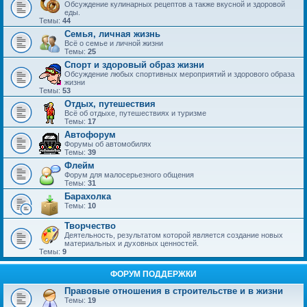
Обсуждение кулинарных рецептов а также вкусной и здоровой
еды.
Темы:
44
Семья, личная жизнь
Всё о семье и личной жизни
Темы:
25
Спорт и здоровый образ жизни
Обсуждение любых спортивных мероприятий и здорового образа
жизни
Темы:
53
Отдых, путешествия
Всё об отдыхе, путешествиях и туризме
Темы:
17
Автофорум
Форумы об автомобилях
Темы:
39
Флейм
Форум для малосерьезного общения
Темы:
31
Барахолка
Темы:
10
Творчество
Деятельность, результатом которой является создание новых
материальных и духовных ценностей.
Темы:
9
ФОРУМ ПОДДЕРЖКИ
Правовые отношения в строительстве и в жизни
Темы:
19