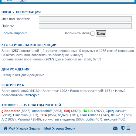
ВХОД
•
РЕГИСТРАЦИЯ
Имя пользователя:
Пароль:
Забыли пароль?
Запомнить меня
КТО СЕЙЧАС НА КОНФЕРЕНЦИИ
Всего
1257
посетителей :: 2 зарегистрированных, 0 скрытых и 1255 гостей (основано
на активности пользователей за последние 5 минут)
Больше всего посетителей (
2637
) здесь было 06 авг 2026, 07:33
ДНИ РОЖДЕНИЯ
Сегодня нет дней рождения.
СТАТИСТИКА
Всего сообщений:
54139
• Всего тем:
1292
• Всего пользователей:
1671
• Новый
пользователь:
lzlzreg57
ТОПЛИСТ — 15 БЛАГОДАРНОСТЕЙ
glebomater
(8687),
onozdrachoff
(5803),
Serj
(3420),
Па 100
(2927),
Среднеазиат
(2198),
Dimention
(1863),
TDA
(856),
лодырь
(781),
Счастливая1
(742),
Денис 7
(728),
А С
(637),
Paloma77
(548),
вогнистый владимир
(500),
pbi6a
(467),
nekotorii
(400)
Мой Уголок Земли
Мой Уголок Земли