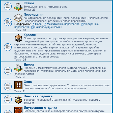
Стены
Технологии и опыт строительства
Темы:
27
Перекрытия
Конструирование перекрытий, виды перекрытий. Экономическая
целесообразность различных видов перекрытий.
Подфорумы:
Полы
,
Межэтажные перекрытия
,
Чердачные
перекрытия
,
Самонесущие крыши
Темы:
18
Кровля
Проектирование, конструкция кровли, расчет нагрузок, варианты
соединений, расчет пролетов, выбор сечения стропил, виды
стропил, утепление перекрытий, материалы покрытий, качество
материалов, срок службы, варианты покрытий, варианты дизайна,
водосточные системы, кровельные аэраторы и вентиляция, элементы
безопасности мансардные окна, колпаки на дымоходы, флюгеры и
ветроуказатели, элементы декора
Темы:
25
Двери
Входные и межкомнатные двери: металлические и деревянные,
раздвижные, гармошки. Вопросы по установке дверей, обшивка,
дверные замки
Темы:
3
Окна
Окна: пластиковые, деревянные. Установка и технологии монтажа
пластиковых окон. Стеклопакеты, профили окон
Темы:
7
Внешняя отделка
Вопросы по внешней отделке зданий. Материалы, приемы.
Темы:
9
Внутренняя отделка
Вопросы, связанные с выбором способов внутренней отделки.