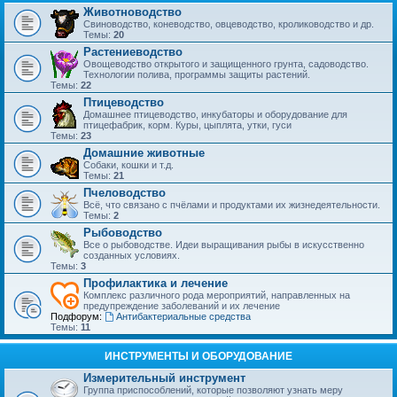
Животноводство
Свиноводство, коневодство, овцеводство, кролиководство и др.
Темы:
20
Растениеводство
Овощеводство открытого и защищенного грунта, садоводство.
Технологии полива, программы защиты растений.
Темы:
22
Птицеводство
Домашнее птицеводство, инкубаторы и оборудование для
птицефабрик, корм. Куры, цыплята, утки, гуси
Темы:
23
Домашние животные
Собаки, кошки и т.д.
Темы:
21
Пчеловодство
Всё, что связано с пчёлами и продуктами их жизнедеятельности.
Темы:
2
Рыбоводство
Все о рыбоводстве. Идеи выращивания рыбы в искусственно
созданных условиях.
Темы:
3
Профилактика и лечение
Комплекс различного рода мероприятий, направленных на
предупреждение заболеваний и их лечение
Подфорум:
Антибактериальные средства
Темы:
11
ИНСТРУМЕНТЫ И ОБОРУДОВАНИЕ
Измерительный инструмент
Группа приспособлений, которые позволяют узнать меру