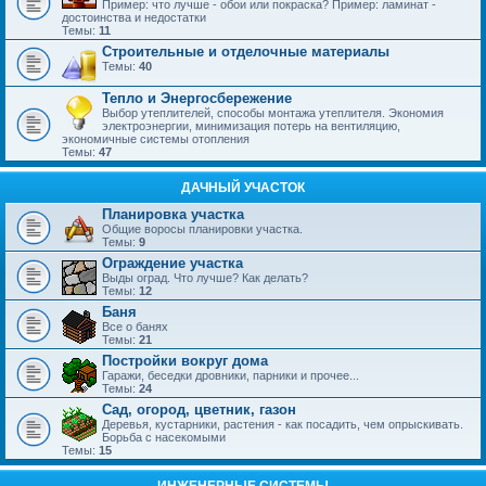
Пример: что лучше - обои или покраска? Пример: ламинат -
достоинства и недостатки
Темы:
11
Строительные и отделочные материалы
Темы:
40
Тепло и Энергосбережение
Выбор утеплителей, способы монтажа утеплителя. Экономия
электроэнергии, минимизация потерь на вентиляцию,
экономичные системы отопления
Темы:
47
ДАЧНЫЙ УЧАСТОК
Планировка участка
Общие воросы планировки участка.
Темы:
9
Ограждение участка
Выды оград. Что лучше? Как делать?
Темы:
12
Баня
Все о банях
Темы:
21
Постройки вокруг дома
Гаражи, беседки дровники, парники и прочее...
Темы:
24
Сад, огород, цветник, газон
Деревья, кустарники, растения - как посадить, чем опрыскивать.
Борьба с насекомыми
Темы:
15