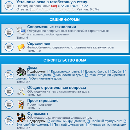
Установка окна в газобетонную стену.
Последнее сообщение
Serj
«
22 июн 2024, 14:32
Ответы:
5
Рейтинг: 0.07%
ОБЩИЕ ФОРУМЫ
Современные технологии
Обсуждение современных технологий в строительных
материалах и оборудовании
Темы:
6
Справочник
Файлообменник, справочник, строительные калькуляторы
Темы:
19
СТРОИТЕЛЬСТВО ДОМА
Дома
Подфорумы:
Каркасно-щитовые
,
Дома из бруса
,
Срубы
,
Каменные дома
,
Монолитные дома
,
Реконструкция и ремонт
домов
,
Оригинальные дома
Темы:
87
Общие строительные вопросы
Обсуждения на тему строительства дома
Темы:
50
Проектирование
Проектирование
Темы:
17
Фундамент
Обсуждаем различные виды фундаментов.
Подфорумы:
Ленточный фундамент
,
Свайный фундамент
,
Винтовой фундамент
,
Плитный фундамент
,
Фундамент из покрышек
Темы:
37