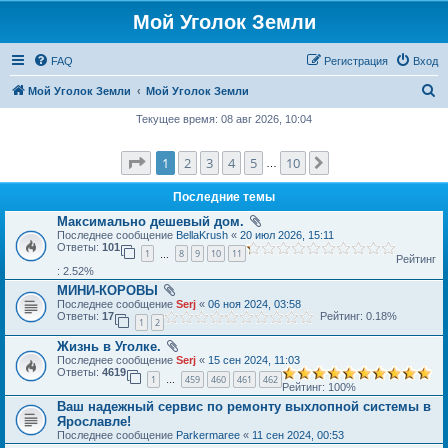
Мой Уголок Земли
FAQ
Регистрация
Вход
П
Мой Уголок Земли
Мой Уголок Земли
о
Текущее время: 08 авг 2026, 10:04
и
Страница
1
из
10
1
2
3
4
5
10
След.
с
…
к
Последние темы
Максимально дешевый дом.
Последнее сообщение
BellaKrush
«
20 июл 2026, 15:11
Ответы:
101
1
8
9
10
11
…
Рейтинг
: 2.52%
МИНИ-КОРОВЫ
Последнее сообщение
Serj
«
06 ноя 2024, 03:58
Ответы:
17
Рейтинг: 0.18%
1
2
Жизнь в Уголке.
Последнее сообщение
Serj
«
15 сен 2024, 11:03
Ответы:
4619
1
459
460
461
462
…
Рейтинг: 100%
Ваш надежный сервис по ремонту выхлопной системы в
Ярославле!
Последнее сообщение
Parkermaree
«
11 сен 2024, 00:53