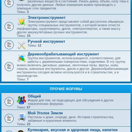
различных веществ и состояний. Узнать длину, объем, силу тока и
получить другие данные. Любые измерения можно производить с
помощью этих предметов.
Темы:
3
Электроинструмент
Электроинструмент представляет собой достаточно обширную
группу специальных инструментов, к которой можно отнести
перфораторы, шуруповерты, дрели, электроотвертки, а также массу
других аккумуляторных ручных инструментов.
Темы:
15
Ручной инструмент
Темы:
12
Деревообрабатывающий инструмент
Группа инструментов, использующихся, соответственно, для
работы с деревянными поверхностями, изделиями. В эту группу
можно включить дисковые, рамные, ленточные пилы, фрезы, ножи,
сверла, алмазные инструменты, дрели и другое. Деревообрабатывающие
инструменты сегодня активно используются и в строительстве, и в
производстве.
Темы:
7
ПРОЧИЕ ФОРУМЫ
Общий
Форум для тем, не подходящих для обсуждения в других
тематических форумах.
Темы:
67
Мой Уголок Земли
Рассказы о доме, огороде, даче. Истории строительства,
забавные и курьезные моменты.
Темы:
23
Кулинария, вкусная и здоровая пища, напитки