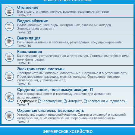
ИНЖЕНЕРНЫЕ СИСТЕМЫ
Отопление
Все виды отопления: печное, водяное, воздушное, лучевое
Темы:
67
Водоснабжение
Водоснабжение - все виды: центральное, скважины, колодец.
Эксплуатация и ремонт.
Темы:
22
Вентиляция
Ветиляция активная и пассивная, рекуперация, кондиционирование.
Темы:
16
Канализация
Канализация централизованная и автономная. Септики, выгребные ямы,
поля фильтрации.
Темы:
11
Электрические системы
Электросистемы: силовые, слаботочные. Наружные и внутренние сети.
Проектирование, разводка, монтаж, наладка. Освещение, питание,
сигнализация, управление и т.д.
Темы:
11
Средства связи, телекоммуникации, IT
Все о средствах связи и телекоммуникациях для домашнего
использования.
Подфорумы:
Телевидение
,
Интернет
,
Телефония и Радиосвязь
Темы:
7
Охранные системы. Безопасность
Устройства аудио и видеонаблюдения. Системы охранной и пожарной
сигнализации. GSM сигнализации. Персональная безопасность
Темы:
2
ФЕРМЕРСКОЕ ХОЗЯЙСТВО