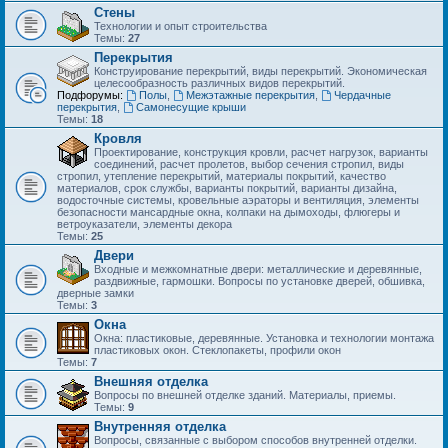
Стены
Технологии и опыт строительства
Темы:
27
Перекрытия
Конструирование перекрытий, виды перекрытий. Экономическая
целесообразность различных видов перекрытий.
Подфорумы:
Полы
,
Межэтажные перекрытия
,
Чердачные
перекрытия
,
Самонесущие крыши
Темы:
18
Кровля
Проектирование, конструкция кровли, расчет нагрузок, варианты
соединений, расчет пролетов, выбор сечения стропил, виды
стропил, утепление перекрытий, материалы покрытий, качество
материалов, срок службы, варианты покрытий, варианты дизайна,
водосточные системы, кровельные аэраторы и вентиляция, элементы
безопасности мансардные окна, колпаки на дымоходы, флюгеры и
ветроуказатели, элементы декора
Темы:
25
Двери
Входные и межкомнатные двери: металлические и деревянные,
раздвижные, гармошки. Вопросы по установке дверей, обшивка,
дверные замки
Темы:
3
Окна
Окна: пластиковые, деревянные. Установка и технологии монтажа
пластиковых окон. Стеклопакеты, профили окон
Темы:
7
Внешняя отделка
Вопросы по внешней отделке зданий. Материалы, приемы.
Темы:
9
Внутренняя отделка
Вопросы, связанные с выбором способов внутренней отделки.