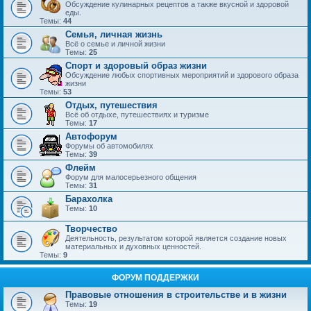
Обсуждение кулинарных рецептов а также вкусной и здоровой
еды.
Темы:
44
Семья, личная жизнь
Всё о семье и личной жизни
Темы:
25
Спорт и здоровый образ жизни
Обсуждение любых спортивных мероприятий и здорового образа
жизни
Темы:
53
Отдых, путешествия
Всё об отдыхе, путешествиях и туризме
Темы:
17
Автофорум
Форумы об автомобилях
Темы:
39
Флейм
Форум для малосерьезного общения
Темы:
31
Барахолка
Темы:
10
Творчество
Деятельность, результатом которой является создание новых
материальных и духовных ценностей.
Темы:
9
ФОРУМ ПОДДЕРЖКИ
Правовые отношения в строительстве и в жизни
Темы:
19