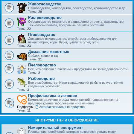
Животноводство
Свиноводство, коневодство, овцеводство, кролиководство и др.
Темы:
20
Растениеводство
Овощеводство открытого и защищенного грунта, садоводство.
Технологии полива, программы защиты растений.
Темы:
22
Птицеводство
Домашнее птицеводство, инкубаторы и оборудование для
птицефабрик, корм. Куры, цыплята, утки, гуси
Темы:
23
Домашние животные
Собаки, кошки и т.д.
Темы:
21
Пчеловодство
Всё, что связано с пчёлами и продуктами их жизнедеятельности.
Темы:
2
Рыбоводство
Все о рыбоводстве. Идеи выращивания рыбы в искусственно
созданных условиях.
Темы:
3
Профилактика и лечение
Комплекс различного рода мероприятий, направленных на
предупреждение заболеваний и их лечение
Подфорум:
Антибактериальные средства
Темы:
11
ИНСТРУМЕНТЫ И ОБОРУДОВАНИЕ
Измерительный инструмент
Группа приспособлений, которые позволяют узнать меру