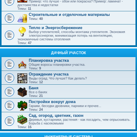
Пример: что лучше - обои или покраска? Пример: ламинат -
достоинства и недостатки
Темы:
11
Строительные и отделочные материалы
Темы:
40
Тепло и Энергосбережение
Выбор утеплителей, способы монтажа утеплителя. Экономия
электроэнергии, минимизация потерь на вентиляцию,
экономичные системы отопления
Темы:
47
ДАЧНЫЙ УЧАСТОК
Планировка участка
Общие воросы планировки участка.
Темы:
9
Ограждение участка
Выды оград. Что лучше? Как делать?
Темы:
12
Баня
Все о банях
Темы:
21
Постройки вокруг дома
Гаражи, беседки дровники, парники и прочее...
Темы:
24
Сад, огород, цветник, газон
Деревья, кустарники, растения - как посадить, чем опрыскивать.
Борьба с насекомыми
Темы:
15