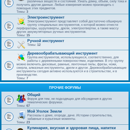
различных веществ и состояний. Узнать длину, объем, силу тока и
получить другие данные. Любые измерения можно производить с
помощью этих предметов.
Темы:
3
Электроинструмент
Электроинструмент представляет собой достаточно обширную
группу специальных инструментов, к которой можно отнести
перфораторы, шуруповерты, дрели, электроотвертки, а также массу
других аккумуляторных ручных инструментов.
Темы:
15
Ручной инструмент
Темы:
12
Деревообрабатывающий инструмент
Группа инструментов, использующихся, соответственно, для
работы с деревянными поверхностями, изделиями. В эту группу
можно включить дисковые, рамные, ленточные пилы, фрезы, ножи,
сверла, алмазные инструменты, дрели и другое. Деревообрабатывающие
инструменты сегодня активно используются и в строительстве, и в
производстве.
Темы:
7
ПРОЧИЕ ФОРУМЫ
Общий
Форум для тем, не подходящих для обсуждения в других
тематических форумах.
Темы:
67
Мой Уголок Земли
Рассказы о доме, огороде, даче. Истории строительства,
забавные и курьезные моменты.
Темы:
23
Кулинария, вкусная и здоровая пища, напитки