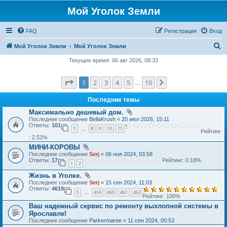
Мой Уголок Земли
FAQ
Регистрация
Вход
П
Мой Уголок Земли
Мой Уголок Земли
о
Текущее время: 06 авг 2026, 08:33
и
Страница
1
из
10
1
2
3
4
5
10
След.
с
…
к
Последние темы
Максимально дешевый дом.
Последнее сообщение
BellaKrush
«
20 июл 2026, 15:11
Ответы:
101
1
8
9
10
11
…
Рейтинг
: 2.52%
МИНИ-КОРОВЫ
Последнее сообщение
Serj
«
06 ноя 2024, 03:58
Ответы:
17
Рейтинг: 0.18%
1
2
Жизнь в Уголке.
Последнее сообщение
Serj
«
15 сен 2024, 11:03
Ответы:
4619
1
459
460
461
462
…
Рейтинг: 100%
Ваш надежный сервис по ремонту выхлопной системы в
Ярославле!
Последнее сообщение
Parkermaree
«
11 сен 2024, 00:53