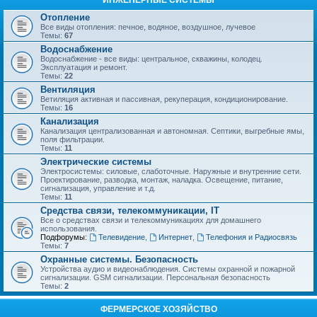
ИНЖЕНЕРНЫЕ СИСТЕМЫ
Отопление
Все виды отопления: печное, водяное, воздушное, лучевое
Темы:
67
Водоснабжение
Водоснабжение - все виды: центральное, скважины, колодец.
Эксплуатация и ремонт.
Темы:
22
Вентиляция
Ветиляция активная и пассивная, рекуперация, кондиционирование.
Темы:
16
Канализация
Канализация централизованная и автономная. Септики, выгребные ямы,
поля фильтрации.
Темы:
11
Электрические системы
Электросистемы: силовые, слаботочные. Наружные и внутренние сети.
Проектирование, разводка, монтаж, наладка. Освещение, питание,
сигнализация, управление и т.д.
Темы:
11
Средства связи, телекоммуникации, IT
Все о средствах связи и телекоммуникациях для домашнего
использования.
Подфорумы:
Телевидение
,
Интернет
,
Телефония и Радиосвязь
Темы:
7
Охранные системы. Безопасность
Устройства аудио и видеонаблюдения. Системы охранной и пожарной
сигнализации. GSM сигнализации. Персональная безопасность
Темы:
2
ФЕРМЕРСКОЕ ХОЗЯЙСТВО