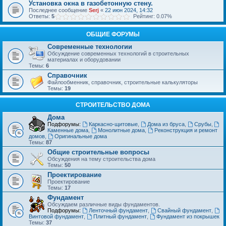
Установка окна в газобетонную стену.
Последнее сообщение
Serj
«
22 июн 2024, 14:32
Ответы:
5
Рейтинг: 0.07%
ОБЩИЕ ФОРУМЫ
Современные технологии
Обсуждение современных технологий в строительных
материалах и оборудовании
Темы:
6
Справочник
Файлообменник, справочник, строительные калькуляторы
Темы:
19
СТРОИТЕЛЬСТВО ДОМА
Дома
Подфорумы:
Каркасно-щитовые
,
Дома из бруса
,
Срубы
,
Каменные дома
,
Монолитные дома
,
Реконструкция и ремонт
домов
,
Оригинальные дома
Темы:
87
Общие строительные вопросы
Обсуждения на тему строительства дома
Темы:
50
Проектирование
Проектирование
Темы:
17
Фундамент
Обсуждаем различные виды фундаментов.
Подфорумы:
Ленточный фундамент
,
Свайный фундамент
,
Винтовой фундамент
,
Плитный фундамент
,
Фундамент из покрышек
Темы:
37