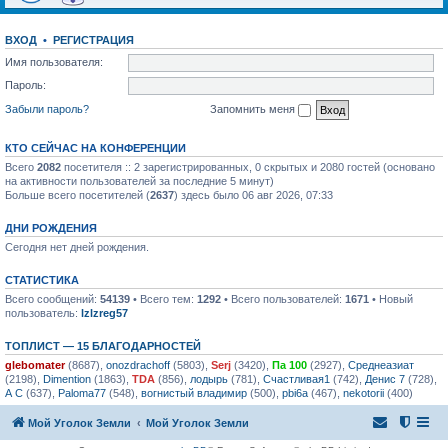
ВХОД
•
РЕГИСТРАЦИЯ
Имя пользователя:
Пароль:
Забыли пароль?
Запомнить меня
КТО СЕЙЧАС НА КОНФЕРЕНЦИИ
Всего
2082
посетителя :: 2 зарегистрированных, 0 скрытых и 2080 гостей (основано
на активности пользователей за последние 5 минут)
Больше всего посетителей (
2637
) здесь было 06 авг 2026, 07:33
ДНИ РОЖДЕНИЯ
Сегодня нет дней рождения.
СТАТИСТИКА
Всего сообщений:
54139
• Всего тем:
1292
• Всего пользователей:
1671
• Новый
пользователь:
lzlzreg57
ТОПЛИСТ — 15 БЛАГОДАРНОСТЕЙ
glebomater
(8687),
onozdrachoff
(5803),
Serj
(3420),
Па 100
(2927),
Среднеазиат
(2198),
Dimention
(1863),
TDA
(856),
лодырь
(781),
Счастливая1
(742),
Денис 7
(728),
А С
(637),
Paloma77
(548),
вогнистый владимир
(500),
pbi6a
(467),
nekotorii
(400)
Мой Уголок Земли
Мой Уголок Земли