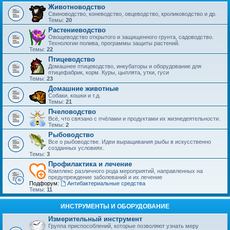
Животноводство
Свиноводство, коневодство, овцеводство, кролиководство и др.
Темы:
20
Растениеводство
Овощеводство открытого и защищенного грунта, садоводство.
Технологии полива, программы защиты растений.
Темы:
22
Птицеводство
Домашнее птицеводство, инкубаторы и оборудование для
птицефабрик, корм. Куры, цыплята, утки, гуси
Темы:
23
Домашние животные
Собаки, кошки и т.д.
Темы:
21
Пчеловодство
Всё, что связано с пчёлами и продуктами их жизнедеятельности.
Темы:
2
Рыбоводство
Все о рыбоводстве. Идеи выращивания рыбы в искусственно
созданных условиях.
Темы:
3
Профилактика и лечение
Комплекс различного рода мероприятий, направленных на
предупреждение заболеваний и их лечение
Подфорум:
Антибактериальные средства
Темы:
11
ИНСТРУМЕНТЫ И ОБОРУДОВАНИЕ
Измерительный инструмент
Группа приспособлений, которые позволяют узнать меру