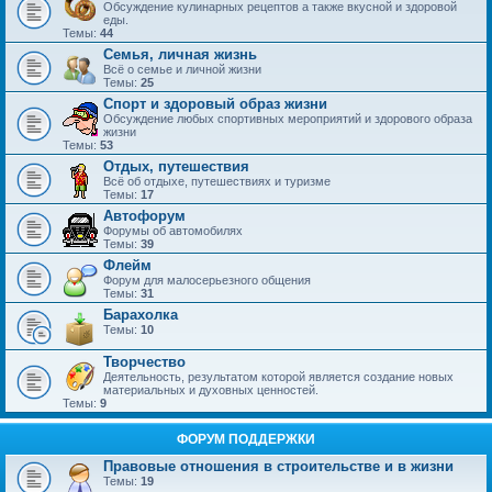
Обсуждение кулинарных рецептов а также вкусной и здоровой
еды.
Темы:
44
Семья, личная жизнь
Всё о семье и личной жизни
Темы:
25
Спорт и здоровый образ жизни
Обсуждение любых спортивных мероприятий и здорового образа
жизни
Темы:
53
Отдых, путешествия
Всё об отдыхе, путешествиях и туризме
Темы:
17
Автофорум
Форумы об автомобилях
Темы:
39
Флейм
Форум для малосерьезного общения
Темы:
31
Барахолка
Темы:
10
Творчество
Деятельность, результатом которой является создание новых
материальных и духовных ценностей.
Темы:
9
ФОРУМ ПОДДЕРЖКИ
Правовые отношения в строительстве и в жизни
Темы:
19