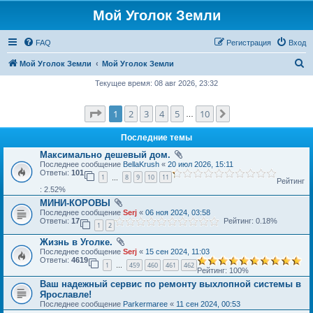
Мой Уголок Земли
FAQ
Регистрация
Вход
П
Мой Уголок Земли
Мой Уголок Земли
о
Текущее время: 08 авг 2026, 23:32
и
Страница
1
из
10
1
2
3
4
5
10
След.
с
…
к
Последние темы
Максимально дешевый дом.
Последнее сообщение
BellaKrush
«
20 июл 2026, 15:11
Ответы:
101
1
8
9
10
11
…
Рейтинг
: 2.52%
МИНИ-КОРОВЫ
Последнее сообщение
Serj
«
06 ноя 2024, 03:58
Ответы:
17
Рейтинг: 0.18%
1
2
Жизнь в Уголке.
Последнее сообщение
Serj
«
15 сен 2024, 11:03
Ответы:
4619
1
459
460
461
462
…
Рейтинг: 100%
Ваш надежный сервис по ремонту выхлопной системы в
Ярославле!
Последнее сообщение
Parkermaree
«
11 сен 2024, 00:53