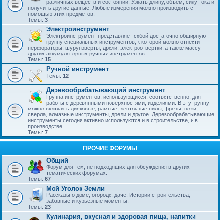
различных веществ и состояний. Узнать длину, объем, силу тока и
получить другие данные. Любые измерения можно производить с
помощью этих предметов.
Темы:
3
Электроинструмент
Электроинструмент представляет собой достаточно обширную
группу специальных инструментов, к которой можно отнести
перфораторы, шуруповерты, дрели, электроотвертки, а также массу
других аккумуляторных ручных инструментов.
Темы:
15
Ручной инструмент
Темы:
12
Деревообрабатывающий инструмент
Группа инструментов, использующихся, соответственно, для
работы с деревянными поверхностями, изделиями. В эту группу
можно включить дисковые, рамные, ленточные пилы, фрезы, ножи,
сверла, алмазные инструменты, дрели и другое. Деревообрабатывающие
инструменты сегодня активно используются и в строительстве, и в
производстве.
Темы:
7
ПРОЧИЕ ФОРУМЫ
Общий
Форум для тем, не подходящих для обсуждения в других
тематических форумах.
Темы:
67
Мой Уголок Земли
Рассказы о доме, огороде, даче. Истории строительства,
забавные и курьезные моменты.
Темы:
23
Кулинария, вкусная и здоровая пища, напитки