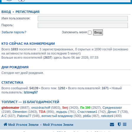
ВХОД
•
РЕГИСТРАЦИЯ
Имя пользователя:
Пароль:
Забыли пароль?
Запомнить меня
КТО СЕЙЧАС НА КОНФЕРЕНЦИИ
Всего
1693
посетителя :: 3 зарегистрированных, 0 скрытых и 1690 гостей (основано
на активности пользователей за последние 5 минут)
Больше всего посетителей (
2637
) здесь было 06 авг 2026, 07:33
ДНИ РОЖДЕНИЯ
Сегодня нет дней рождения.
СТАТИСТИКА
Всего сообщений:
54139
• Всего тем:
1292
• Всего пользователей:
1671
• Новый
пользователь:
lzlzreg57
ТОПЛИСТ — 15 БЛАГОДАРНОСТЕЙ
glebomater
(8687),
onozdrachoff
(5803),
Serj
(3420),
Па 100
(2927),
Среднеазиат
(2198),
Dimention
(1863),
TDA
(856),
лодырь
(781),
Счастливая1
(742),
Денис 7
(728),
А С
(637),
Paloma77
(548),
вогнистый владимир
(500),
pbi6a
(467),
nekotorii
(400)
Мой Уголок Земли
Мой Уголок Земли