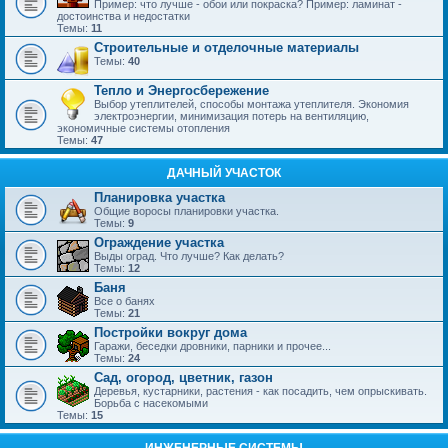
Пример: что лучше - обои или покраска? Пример: ламинат -
достоинства и недостатки
Темы:
11
Строительные и отделочные материалы
Темы:
40
Тепло и Энергосбережение
Выбор утеплителей, способы монтажа утеплителя. Экономия
электроэнергии, минимизация потерь на вентиляцию,
экономичные системы отопления
Темы:
47
ДАЧНЫЙ УЧАСТОК
Планировка участка
Общие воросы планировки участка.
Темы:
9
Ограждение участка
Выды оград. Что лучше? Как делать?
Темы:
12
Баня
Все о банях
Темы:
21
Постройки вокруг дома
Гаражи, беседки дровники, парники и прочее...
Темы:
24
Сад, огород, цветник, газон
Деревья, кустарники, растения - как посадить, чем опрыскивать.
Борьба с насекомыми
Темы:
15