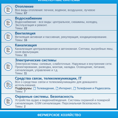
ИНЖЕНЕРНЫЕ СИСТЕМЫ
Отопление
Все виды отопления: печное, водяное, воздушное, лучевое
Темы:
67
Водоснабжение
Водоснабжение - все виды: центральное, скважины, колодец.
Эксплуатация и ремонт.
Темы:
22
Вентиляция
Ветиляция активная и пассивная, рекуперация, кондиционирование.
Темы:
16
Канализация
Канализация централизованная и автономная. Септики, выгребные ямы,
поля фильтрации.
Темы:
11
Электрические системы
Электросистемы: силовые, слаботочные. Наружные и внутренние сети.
Проектирование, разводка, монтаж, наладка. Освещение, питание,
сигнализация, управление и т.д.
Темы:
11
Средства связи, телекоммуникации, IT
Все о средствах связи и телекоммуникациях для домашнего
использования.
Подфорумы:
Телевидение
,
Интернет
,
Телефония и Радиосвязь
Темы:
7
Охранные системы. Безопасность
Устройства аудио и видеонаблюдения. Системы охранной и пожарной
сигнализации. GSM сигнализации. Персональная безопасность
Темы:
2
ФЕРМЕРСКОЕ ХОЗЯЙСТВО