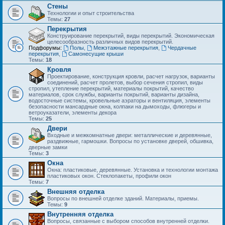
Стены
Технологии и опыт строительства
Темы:
27
Перекрытия
Конструирование перекрытий, виды перекрытий. Экономическая
целесообразность различных видов перекрытий.
Подфорумы:
Полы
,
Межэтажные перекрытия
,
Чердачные
перекрытия
,
Самонесущие крыши
Темы:
18
Кровля
Проектирование, конструкция кровли, расчет нагрузок, варианты
соединений, расчет пролетов, выбор сечения стропил, виды
стропил, утепление перекрытий, материалы покрытий, качество
материалов, срок службы, варианты покрытий, варианты дизайна,
водосточные системы, кровельные аэраторы и вентиляция, элементы
безопасности мансардные окна, колпаки на дымоходы, флюгеры и
ветроуказатели, элементы декора
Темы:
25
Двери
Входные и межкомнатные двери: металлические и деревянные,
раздвижные, гармошки. Вопросы по установке дверей, обшивка,
дверные замки
Темы:
3
Окна
Окна: пластиковые, деревянные. Установка и технологии монтажа
пластиковых окон. Стеклопакеты, профили окон
Темы:
7
Внешняя отделка
Вопросы по внешней отделке зданий. Материалы, приемы.
Темы:
9
Внутренняя отделка
Вопросы, связанные с выбором способов внутренней отделки.