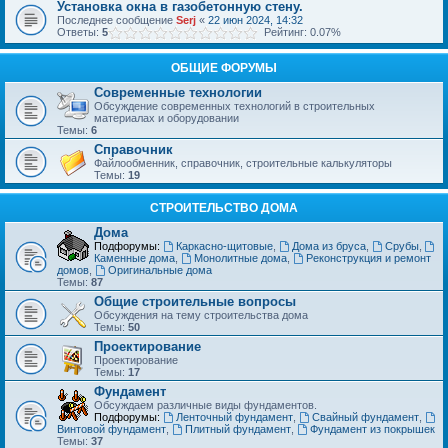
Установка окна в газобетонную стену.
Последнее сообщение
Serj
«
22 июн 2024, 14:32
Ответы:
5
Рейтинг: 0.07%
ОБЩИЕ ФОРУМЫ
Современные технологии
Обсуждение современных технологий в строительных
материалах и оборудовании
Темы:
6
Справочник
Файлообменник, справочник, строительные калькуляторы
Темы:
19
СТРОИТЕЛЬСТВО ДОМА
Дома
Подфорумы:
Каркасно-щитовые
,
Дома из бруса
,
Срубы
,
Каменные дома
,
Монолитные дома
,
Реконструкция и ремонт
домов
,
Оригинальные дома
Темы:
87
Общие строительные вопросы
Обсуждения на тему строительства дома
Темы:
50
Проектирование
Проектирование
Темы:
17
Фундамент
Обсуждаем различные виды фундаментов.
Подфорумы:
Ленточный фундамент
,
Свайный фундамент
,
Винтовой фундамент
,
Плитный фундамент
,
Фундамент из покрышек
Темы:
37