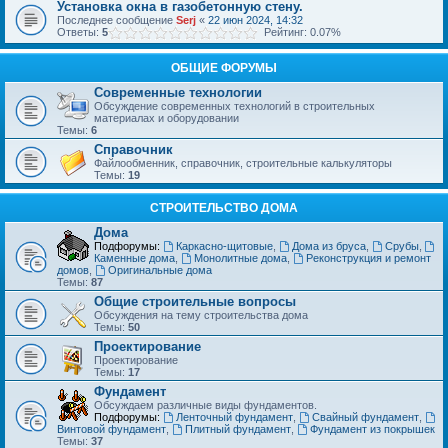
Установка окна в газобетонную стену.
Последнее сообщение
Serj
«
22 июн 2024, 14:32
Ответы:
5
Рейтинг: 0.07%
ОБЩИЕ ФОРУМЫ
Современные технологии
Обсуждение современных технологий в строительных
материалах и оборудовании
Темы:
6
Справочник
Файлообменник, справочник, строительные калькуляторы
Темы:
19
СТРОИТЕЛЬСТВО ДОМА
Дома
Подфорумы:
Каркасно-щитовые
,
Дома из бруса
,
Срубы
,
Каменные дома
,
Монолитные дома
,
Реконструкция и ремонт
домов
,
Оригинальные дома
Темы:
87
Общие строительные вопросы
Обсуждения на тему строительства дома
Темы:
50
Проектирование
Проектирование
Темы:
17
Фундамент
Обсуждаем различные виды фундаментов.
Подфорумы:
Ленточный фундамент
,
Свайный фундамент
,
Винтовой фундамент
,
Плитный фундамент
,
Фундамент из покрышек
Темы:
37