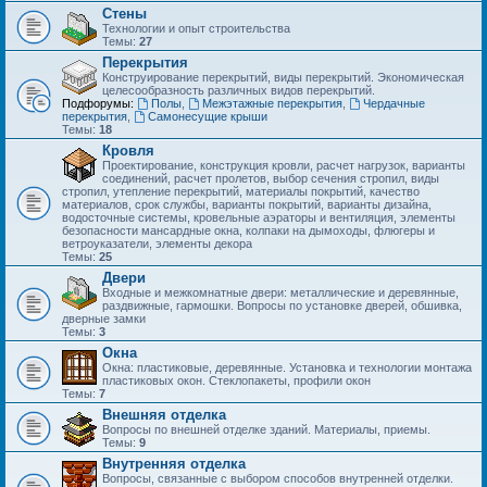
Стены
Технологии и опыт строительства
Темы:
27
Перекрытия
Конструирование перекрытий, виды перекрытий. Экономическая
целесообразность различных видов перекрытий.
Подфорумы:
Полы
,
Межэтажные перекрытия
,
Чердачные
перекрытия
,
Самонесущие крыши
Темы:
18
Кровля
Проектирование, конструкция кровли, расчет нагрузок, варианты
соединений, расчет пролетов, выбор сечения стропил, виды
стропил, утепление перекрытий, материалы покрытий, качество
материалов, срок службы, варианты покрытий, варианты дизайна,
водосточные системы, кровельные аэраторы и вентиляция, элементы
безопасности мансардные окна, колпаки на дымоходы, флюгеры и
ветроуказатели, элементы декора
Темы:
25
Двери
Входные и межкомнатные двери: металлические и деревянные,
раздвижные, гармошки. Вопросы по установке дверей, обшивка,
дверные замки
Темы:
3
Окна
Окна: пластиковые, деревянные. Установка и технологии монтажа
пластиковых окон. Стеклопакеты, профили окон
Темы:
7
Внешняя отделка
Вопросы по внешней отделке зданий. Материалы, приемы.
Темы:
9
Внутренняя отделка
Вопросы, связанные с выбором способов внутренней отделки.