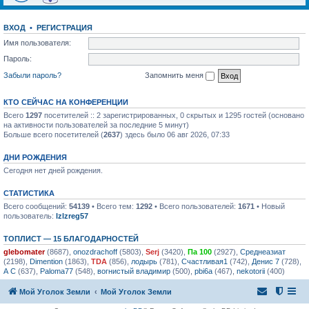
ВХОД
•
РЕГИСТРАЦИЯ
Имя пользователя:
Пароль:
Забыли пароль?
Запомнить меня
КТО СЕЙЧАС НА КОНФЕРЕНЦИИ
Всего
1297
посетителей :: 2 зарегистрированных, 0 скрытых и 1295 гостей (основано
на активности пользователей за последние 5 минут)
Больше всего посетителей (
2637
) здесь было 06 авг 2026, 07:33
ДНИ РОЖДЕНИЯ
Сегодня нет дней рождения.
СТАТИСТИКА
Всего сообщений:
54139
• Всего тем:
1292
• Всего пользователей:
1671
• Новый
пользователь:
lzlzreg57
ТОПЛИСТ — 15 БЛАГОДАРНОСТЕЙ
glebomater
(8687),
onozdrachoff
(5803),
Serj
(3420),
Па 100
(2927),
Среднеазиат
(2198),
Dimention
(1863),
TDA
(856),
лодырь
(781),
Счастливая1
(742),
Денис 7
(728),
А С
(637),
Paloma77
(548),
вогнистый владимир
(500),
pbi6a
(467),
nekotorii
(400)
Мой Уголок Земли
Мой Уголок Земли