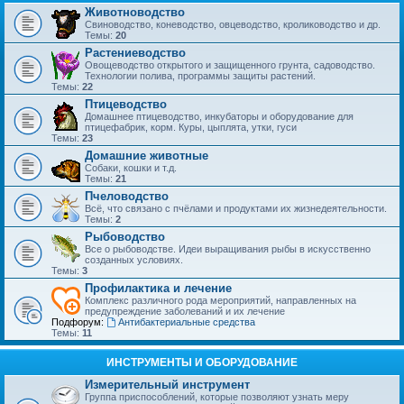
Животноводство
Свиноводство, коневодство, овцеводство, кролиководство и др.
Темы:
20
Растениеводство
Овощеводство открытого и защищенного грунта, садоводство.
Технологии полива, программы защиты растений.
Темы:
22
Птицеводство
Домашнее птицеводство, инкубаторы и оборудование для
птицефабрик, корм. Куры, цыплята, утки, гуси
Темы:
23
Домашние животные
Собаки, кошки и т.д.
Темы:
21
Пчеловодство
Всё, что связано с пчёлами и продуктами их жизнедеятельности.
Темы:
2
Рыбоводство
Все о рыбоводстве. Идеи выращивания рыбы в искусственно
созданных условиях.
Темы:
3
Профилактика и лечение
Комплекс различного рода мероприятий, направленных на
предупреждение заболеваний и их лечение
Подфорум:
Антибактериальные средства
Темы:
11
ИНСТРУМЕНТЫ И ОБОРУДОВАНИЕ
Измерительный инструмент
Группа приспособлений, которые позволяют узнать меру