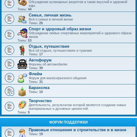
Обсуждение кулинарных рецептов а также вкусной и здоровой
еды.
Темы:
44
Семья, личная жизнь
Всё о семье и личной жизни
Темы:
25
Спорт и здоровый образ жизни
Обсуждение любых спортивных мероприятий и здорового образа
жизни
Темы:
53
Отдых, путешествия
Всё об отдыхе, путешествиях и туризме
Темы:
17
Автофорум
Форумы об автомобилях
Темы:
39
Флейм
Форум для малосерьезного общения
Темы:
31
Барахолка
Темы:
10
Творчество
Деятельность, результатом которой является создание новых
материальных и духовных ценностей.
Темы:
9
ФОРУМ ПОДДЕРЖКИ
Правовые отношения в строительстве и в жизни
Темы:
19