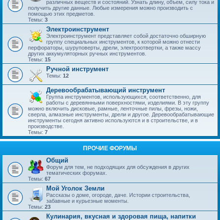
различных веществ и состояний. Узнать длину, объем, силу тока и
получить другие данные. Любые измерения можно производить с
помощью этих предметов.
Темы:
3
Электроинструмент
Электроинструмент представляет собой достаточно обширную
группу специальных инструментов, к которой можно отнести
перфораторы, шуруповерты, дрели, электроотвертки, а также массу
других аккумуляторных ручных инструментов.
Темы:
15
Ручной инструмент
Темы:
12
Деревообрабатывающий инструмент
Группа инструментов, использующихся, соответственно, для
работы с деревянными поверхностями, изделиями. В эту группу
можно включить дисковые, рамные, ленточные пилы, фрезы, ножи,
сверла, алмазные инструменты, дрели и другое. Деревообрабатывающие
инструменты сегодня активно используются и в строительстве, и в
производстве.
Темы:
7
ПРОЧИЕ ФОРУМЫ
Общий
Форум для тем, не подходящих для обсуждения в других
тематических форумах.
Темы:
67
Мой Уголок Земли
Рассказы о доме, огороде, даче. Истории строительства,
забавные и курьезные моменты.
Темы:
23
Кулинария, вкусная и здоровая пища, напитки