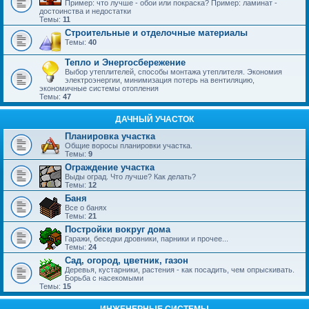
Пример: что лучше - обои или покраска? Пример: ламинат -
достоинства и недостатки
Темы:
11
Строительные и отделочные материалы
Темы:
40
Тепло и Энергосбережение
Выбор утеплителей, способы монтажа утеплителя. Экономия
электроэнергии, минимизация потерь на вентиляцию,
экономичные системы отопления
Темы:
47
ДАЧНЫЙ УЧАСТОК
Планировка участка
Общие воросы планировки участка.
Темы:
9
Ограждение участка
Выды оград. Что лучше? Как делать?
Темы:
12
Баня
Все о банях
Темы:
21
Постройки вокруг дома
Гаражи, беседки дровники, парники и прочее...
Темы:
24
Сад, огород, цветник, газон
Деревья, кустарники, растения - как посадить, чем опрыскивать.
Борьба с насекомыми
Темы:
15