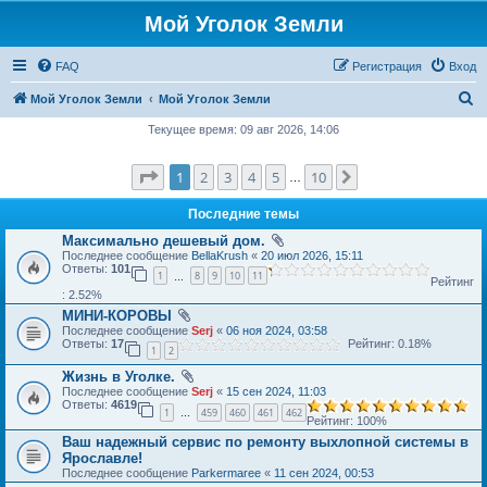
Мой Уголок Земли
FAQ
Регистрация
Вход
П
Мой Уголок Земли
Мой Уголок Земли
о
Текущее время: 09 авг 2026, 14:06
и
Страница
1
из
10
1
2
3
4
5
10
След.
с
…
к
Последние темы
Максимально дешевый дом.
Последнее сообщение
BellaKrush
«
20 июл 2026, 15:11
Ответы:
101
1
8
9
10
11
…
Рейтинг
: 2.52%
МИНИ-КОРОВЫ
Последнее сообщение
Serj
«
06 ноя 2024, 03:58
Ответы:
17
Рейтинг: 0.18%
1
2
Жизнь в Уголке.
Последнее сообщение
Serj
«
15 сен 2024, 11:03
Ответы:
4619
1
459
460
461
462
…
Рейтинг: 100%
Ваш надежный сервис по ремонту выхлопной системы в
Ярославле!
Последнее сообщение
Parkermaree
«
11 сен 2024, 00:53