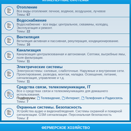
ИНЖЕНЕРНЫЕ СИСТЕМЫ
Отопление
Все виды отопления: печное, водяное, воздушное, лучевое
Темы:
67
Водоснабжение
Водоснабжение - все виды: центральное, скважины, колодец.
Эксплуатация и ремонт.
Темы:
22
Вентиляция
Ветиляция активная и пассивная, рекуперация, кондиционирование.
Темы:
16
Канализация
Канализация централизованная и автономная. Септики, выгребные ямы,
поля фильтрации.
Темы:
11
Электрические системы
Электросистемы: силовые, слаботочные. Наружные и внутренние сети.
Проектирование, разводка, монтаж, наладка. Освещение, питание,
сигнализация, управление и т.д.
Темы:
11
Средства связи, телекоммуникации, IT
Все о средствах связи и телекоммуникациях для домашнего
использования.
Подфорумы:
Телевидение
,
Интернет
,
Телефония и Радиосвязь
Темы:
7
Охранные системы. Безопасность
Устройства аудио и видеонаблюдения. Системы охранной и пожарной
сигнализации. GSM сигнализации. Персональная безопасность
Темы:
2
ФЕРМЕРСКОЕ ХОЗЯЙСТВО