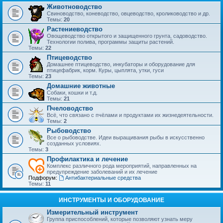
Животноводство
Свиноводство, коневодство, овцеводство, кролиководство и др.
Темы:
20
Растениеводство
Овощеводство открытого и защищенного грунта, садоводство.
Технологии полива, программы защиты растений.
Темы:
22
Птицеводство
Домашнее птицеводство, инкубаторы и оборудование для
птицефабрик, корм. Куры, цыплята, утки, гуси
Темы:
23
Домашние животные
Собаки, кошки и т.д.
Темы:
21
Пчеловодство
Всё, что связано с пчёлами и продуктами их жизнедеятельности.
Темы:
2
Рыбоводство
Все о рыбоводстве. Идеи выращивания рыбы в искусственно
созданных условиях.
Темы:
3
Профилактика и лечение
Комплекс различного рода мероприятий, направленных на
предупреждение заболеваний и их лечение
Подфорум:
Антибактериальные средства
Темы:
11
ИНСТРУМЕНТЫ И ОБОРУДОВАНИЕ
Измерительный инструмент
Группа приспособлений, которые позволяют узнать меру