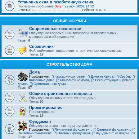
Установка окна в газобетонную стену.
Последнее сообщение
Serj
«
22 июн 2024, 14:32
Ответы:
5
Рейтинг: 0.07%
ОБЩИЕ ФОРУМЫ
Современные технологии
Обсуждение современных технологий в строительных
материалах и оборудовании
Темы:
6
Справочник
Файлообменник, справочник, строительные калькуляторы
Темы:
19
СТРОИТЕЛЬСТВО ДОМА
Дома
Подфорумы:
Каркасно-щитовые
,
Дома из бруса
,
Срубы
,
Каменные дома
,
Монолитные дома
,
Реконструкция и ремонт
домов
,
Оригинальные дома
Темы:
87
Общие строительные вопросы
Обсуждения на тему строительства дома
Темы:
50
Проектирование
Проектирование
Темы:
17
Фундамент
Обсуждаем различные виды фундаментов.
Подфорумы:
Ленточный фундамент
,
Свайный фундамент
,
Винтовой фундамент
,
Плитный фундамент
,
Фундамент из покрышек
Темы:
37