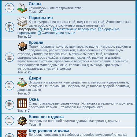
Стены
Технологии и опыт строительства
Темы:
27
Перекрытия
Конструирование перекрытий, виды перекрытий. Экономическая
целесообразность различных видов перекрытий.
Подфорумы:
Полы
,
Межэтажные перекрытия
,
Чердачные
перекрытия
,
Самонесущие крыши
Темы:
18
Кровля
Проектирование, конструкция кровли, расчет нагрузок, варианты
соединений, расчет пролетов, выбор сечения стропил, виды
стропил, утепление перекрытий, материалы покрытий, качество
материалов, срок службы, варианты покрытий, варианты дизайна,
водосточные системы, кровельные аэраторы и вентиляция, элементы
безопасности мансардные окна, колпаки на дымоходы, флюгеры и
ветроуказатели, элементы декора
Темы:
25
Двери
Входные и межкомнатные двери: металлические и деревянные,
раздвижные, гармошки. Вопросы по установке дверей, обшивка,
дверные замки
Темы:
3
Окна
Окна: пластиковые, деревянные. Установка и технологии монтажа
пластиковых окон. Стеклопакеты, профили окон
Темы:
7
Внешняя отделка
Вопросы по внешней отделке зданий. Материалы, приемы.
Темы:
9
Внутренняя отделка
Вопросы, связанные с выбором способов внутренней отделки.