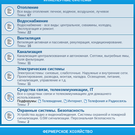
ИНЖЕНЕРНЫЕ СИСТЕМЫ
Отопление
Все виды отопления: печное, водяное, воздушное, лучевое
Темы:
67
Водоснабжение
Водоснабжение - все виды: центральное, скважины, колодец.
Эксплуатация и ремонт.
Темы:
22
Вентиляция
Ветиляция активная и пассивная, рекуперация, кондиционирование.
Темы:
16
Канализация
Канализация централизованная и автономная. Септики, выгребные ямы,
поля фильтрации.
Темы:
11
Электрические системы
Электросистемы: силовые, слаботочные. Наружные и внутренние сети.
Проектирование, разводка, монтаж, наладка. Освещение, питание,
сигнализация, управление и т.д.
Темы:
11
Средства связи, телекоммуникации, IT
Все о средствах связи и телекоммуникациях для домашнего
использования.
Подфорумы:
Телевидение
,
Интернет
,
Телефония и Радиосвязь
Темы:
7
Охранные системы. Безопасность
Устройства аудио и видеонаблюдения. Системы охранной и пожарной
сигнализации. GSM сигнализации. Персональная безопасность
Темы:
2
ФЕРМЕРСКОЕ ХОЗЯЙСТВО