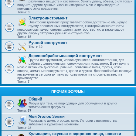
различных веществ и состояний. Узнать длину, объем, силу тока и
получить другие данные. Любые измерения можно производить с
помощью этих предметов.
Темы:
3
Электроинструмент
Электроинструмент представляет собой достаточно обширную
группу специальных инструментов, к которой можно отнести
перфораторы, шуруповерты, дрели, электроотвертки, а также массу
других аккумуляторных ручных инструментов.
Темы:
15
Ручной инструмент
Темы:
12
Деревообрабатывающий инструмент
Группа инструментов, использующихся, соответственно, для
работы с деревянными поверхностями, изделиями. В эту группу
можно включить дисковые, рамные, ленточные пилы, фрезы, ножи,
сверла, алмазные инструменты, дрели и другое. Деревообрабатывающие
инструменты сегодня активно используются и в строительстве, и в
производстве.
Темы:
7
ПРОЧИЕ ФОРУМЫ
Общий
Форум для тем, не подходящих для обсуждения в других
тематических форумах.
Темы:
67
Мой Уголок Земли
Рассказы о доме, огороде, даче. Истории строительства,
забавные и курьезные моменты.
Темы:
23
Кулинария, вкусная и здоровая пища, напитки