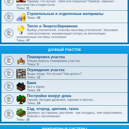
Пример: что лучше - обои или покраска? Пример: ламинат -
достоинства и недостатки
Темы:
11
Строительные и отделочные материалы
Темы:
40
Тепло и Энергосбережение
Выбор утеплителей, способы монтажа утеплителя. Экономия
электроэнергии, минимизация потерь на вентиляцию,
экономичные системы отопления
Темы:
47
ДАЧНЫЙ УЧАСТОК
Планировка участка
Общие воросы планировки участка.
Темы:
9
Ограждение участка
Выды оград. Что лучше? Как делать?
Темы:
12
Баня
Все о банях
Темы:
21
Постройки вокруг дома
Гаражи, беседки дровники, парники и прочее...
Темы:
24
Сад, огород, цветник, газон
Деревья, кустарники, растения - как посадить, чем опрыскивать.
Борьба с насекомыми
Темы:
15