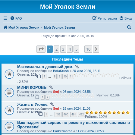
Мой Уголок Земли
FAQ
Регистрация
Вход
П
Мой Уголок Земли
Мой Уголок Земли
о
Текущее время: 07 авг 2026, 04:15
и
Страница
1
из
10
1
2
3
4
5
10
След.
с
…
к
Последние темы
Максимально дешевый дом.
Последнее сообщение
BellaKrush
«
20 июл 2026, 15:11
Ответы:
101
1
8
9
10
11
…
Рейтинг
: 2.52%
МИНИ-КОРОВЫ
Последнее сообщение
Serj
«
06 ноя 2024, 03:58
Ответы:
17
Рейтинг: 0.18%
1
2
Жизнь в Уголке.
Последнее сообщение
Serj
«
15 сен 2024, 11:03
Ответы:
4619
1
459
460
461
462
…
Рейтинг: 100%
Ваш надежный сервис по ремонту выхлопной системы в
Ярославле!
Последнее сообщение
Parkermaree
«
11 сен 2024, 00:53