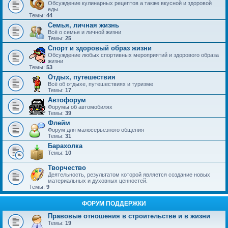
Обсуждение кулинарных рецептов а также вкусной и здоровой
еды.
Темы:
44
Семья, личная жизнь
Всё о семье и личной жизни
Темы:
25
Спорт и здоровый образ жизни
Обсуждение любых спортивных мероприятий и здорового образа
жизни
Темы:
53
Отдых, путешествия
Всё об отдыхе, путешествиях и туризме
Темы:
17
Автофорум
Форумы об автомобилях
Темы:
39
Флейм
Форум для малосерьезного общения
Темы:
31
Барахолка
Темы:
10
Творчество
Деятельность, результатом которой является создание новых
материальных и духовных ценностей.
Темы:
9
ФОРУМ ПОДДЕРЖКИ
Правовые отношения в строительстве и в жизни
Темы:
19