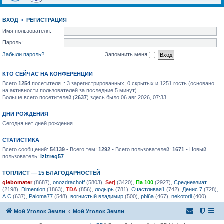
ВХОД
•
РЕГИСТРАЦИЯ
Имя пользователя:
Пароль:
Забыли пароль?
Запомнить меня
КТО СЕЙЧАС НА КОНФЕРЕНЦИИ
Всего
1254
посетителя :: 3 зарегистрированных, 0 скрытых и 1251 гость (основано
на активности пользователей за последние 5 минут)
Больше всего посетителей (
2637
) здесь было 06 авг 2026, 07:33
ДНИ РОЖДЕНИЯ
Сегодня нет дней рождения.
СТАТИСТИКА
Всего сообщений:
54139
• Всего тем:
1292
• Всего пользователей:
1671
• Новый
пользователь:
lzlzreg57
ТОПЛИСТ — 15 БЛАГОДАРНОСТЕЙ
glebomater
(8687),
onozdrachoff
(5803),
Serj
(3420),
Па 100
(2927),
Среднеазиат
(2198),
Dimention
(1863),
TDA
(856),
лодырь
(781),
Счастливая1
(742),
Денис 7
(728),
А С
(637),
Paloma77
(548),
вогнистый владимир
(500),
pbi6a
(467),
nekotorii
(400)
Мой Уголок Земли
Мой Уголок Земли