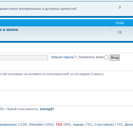
9
здание новых материальных и духовных ценностей.
ТЕМЫ
и в жизни
19
Забыли пароль?
|
Запомнить меня
остей (основано на активности пользователей за последние 5 минут)
71
• Новый пользователь:
lzlzreg57
реднеазиат
(2198),
Dimention
(1863),
TDA
(856),
лодырь
(781),
Счастливая1
(742),
Дени