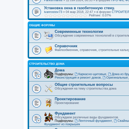
Установка окна в газобетонную стену.
ivanrostov73
» 04 мар 2018, 22:47 » в форуме
СТРОИТЕЛ
Рейтинг: 0.07%
ОБЩИЕ ФОРУМЫ
Современные технологии
Обсуждение современных технологий в строител
Справочник
Файлообменник, справочник, строительные кальк
СТРОИТЕЛЬСТВО ДОМА
Дома
Подфорумы:
Каркасно-щитовые
,
Дома из бр
Реконструкция и ремонт домов
,
Оригинальные
Общие строительные вопросы
Обсуждения на тему строительства дома
Проектирование
Проектирование
Фундамент
Обсуждаем различные виды фундаментов.
Подфорумы:
Ленточный фундамент
,
Свайны
Фундамент из покрышек