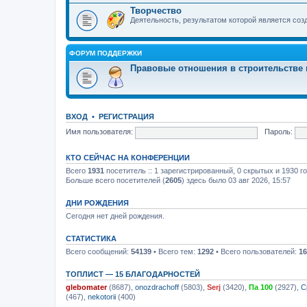
Творчество
Деятельность, результатом которой является со
ФОРУМ ПОДДЕРЖКИ
Правовые отношения в строительстве 
ВХОД
•
РЕГИСТРАЦИЯ
Имя пользователя:
Пароль:
КТО СЕЙЧАС НА КОНФЕРЕНЦИИ
Всего
1931
посетитель :: 1 зарегистрированный, 0 скрытых и 1930 г
Больше всего посетителей (
2605
) здесь было 03 авг 2026, 15:57
ДНИ РОЖДЕНИЯ
Сегодня нет дней рождения.
СТАТИСТИКА
Всего сообщений:
54139
• Всего тем:
1292
• Всего пользователей:
16
ТОПЛИСТ — 15 БЛАГОДАРНОСТЕЙ
glebomater
(8687),
onozdrachoff
(5803),
Serj
(3420),
Па 100
(2927),
С
(467),
nekotorii
(400)