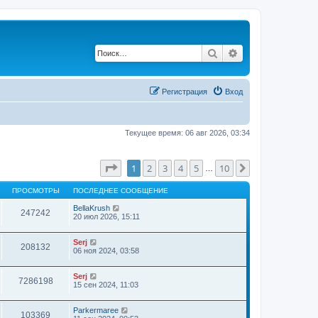
Поиск
Расширенный по
Регистрация
Вход
Текущее время: 06 авг 2026, 03:34
Страница
1
из
10
1
2
3
4
5
10
След.
…
ПРОСМОТРЫ
ПОСЛЕДНЕЕ СООБЩЕНИЕ
BellaKrush
247242
20 июл 2026, 15:11
Serj
208132
06 ноя 2024, 03:58
Serj
7286198
15 сен 2024, 11:03
Parkermaree
103369