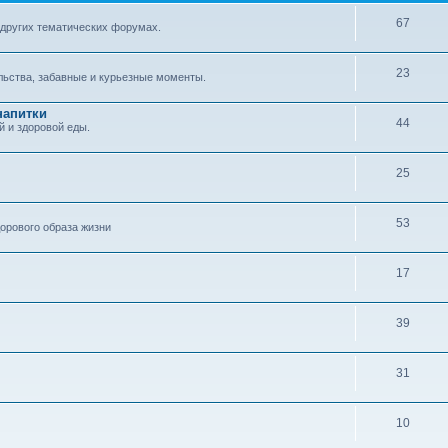
67
 других тематических форумах.
23
ельства, забавные и курьезные моменты.
напитки
44
й и здоровой еды.
25
53
орового образа жизни
17
39
31
10