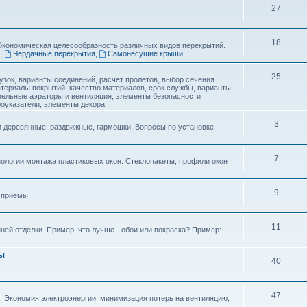
27
18
Экономическая целесообразность различных видов перекрытий.
,
Чердачные перекрытия
,
Самонесущие крыши
25
рузок, варианты соединений, расчет пролетов, выбор сечения
атериалы покрытий, качество материалов, срок службы, варианты
вельные аэраторы и вентиляция, элементы безопасности
оуказатели, элементы декора
3
 деревянные, раздвижные, гармошки. Вопросы по установке
7
нологии монтажа пластиковых окон. Стеклопакеты, профили окон
9
 приемы.
11
ей отделки. Пример: что лучше - обои или покраска? Пример:
ы
40
47
. Экономия электроэнергии, минимизация потерь на вентиляцию,