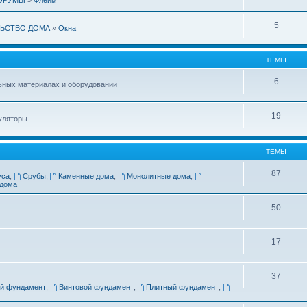
5
ЬСТВО ДОМА
»
Окна
ТЕМЫ
6
ьных материалах и оборудовании
19
уляторы
ТЕМЫ
87
уса
,
Срубы
,
Каменные дома
,
Монолитные дома
,
 дома
50
17
37
й фундамент
,
Винтовой фундамент
,
Плитный фундамент
,