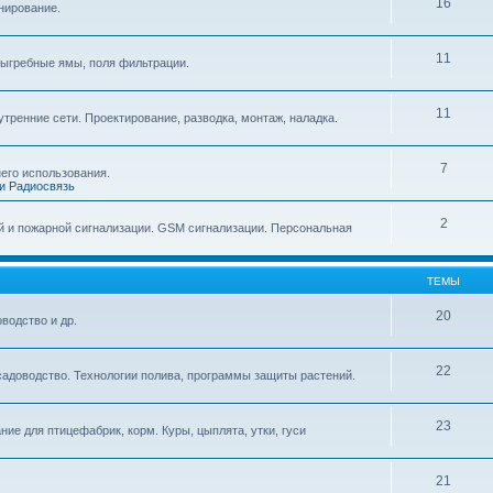
16
нирование.
11
выгребные ямы, поля фильтрации.
11
тренние сети. Проектирование, разводка, монтаж, наладка.
7
его использования.
и Радиосвязь
2
й и пожарной сигнализации. GSM сигнализации. Персональная
ТЕМЫ
20
водство и др.
22
садоводство. Технологии полива, программы защиты растений.
23
ие для птицефабрик, корм. Куры, цыплята, утки, гуси
21