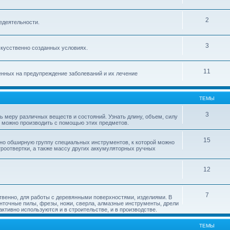
2
недеятельности.
3
кусственно созданных условиях.
11
енных на предупреждение заболеваний и их лечение
ТЕМЫ
3
ь меру различных веществ и состояний. Узнать длину, объем, силу
я можно производить с помощью этих предметов.
15
но обширную группу специальных инструментов, к которой можно
троотвертки, а также массу других аккумуляторных ручных
12
7
твенно, для работы с деревянными поверхностями, изделиями. В
енточные пилы, фрезы, ножи, сверла, алмазные инструменты, дрели
тивно используются и в строительстве, и в производстве.
ТЕМЫ