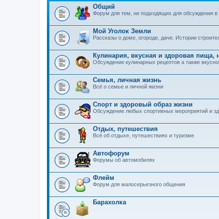
Общий
Форум для тем, не подходящих для обсуждения в
Мой Уголок Земли
Рассказы о доме, огороде, даче. Истории строит
Кулинария, вкусная и здоровая пища, 
Обсуждение кулинарных рецептов а также вкусно
Семья, личная жизнь
Всё о семье и личной жизни
Спорт и здоровый образ жизни
Обсуждение любых спортивных мероприятий и зд
Отдых, путешествия
Всё об отдыхе, путешествиях и туризме
Автофорум
Форумы об автомобилях
Флейм
Форум для малосерьезного общения
Барахолка