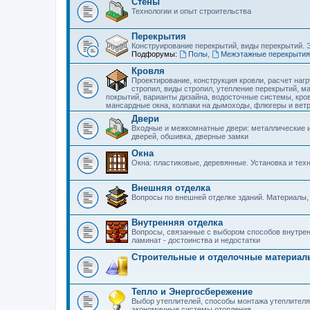
Стены
Технологии и опыт строительства
Перекрытия
Конструирование перекрытий, виды перекрытий. 
Подфорумы:
Полы
,
Межэтажные перекрытия
Кровля
Проектирование, конструкция кровли, расчет наг
стропил, виды стропил, утепление перекрытий, м
покрытий, варианты дизайна, водосточные системы, кро
мансардные окна, колпаки на дымоходы, флюгеры и ветр
Двери
Входные и межкомнатные двери: металлические и
дверей, обшивка, дверные замки
Окна
Окна: пластиковые, деревянные. Установка и тех
Внешняя отделка
Вопросы по внешней отделке зданий. Материалы,
Внутренняя отделка
Вопросы, связанные с выбором способов внутренн
ламинат - достоинства и недостатки
Строительные и отделочные материал
Тепло и Энергосбережение
Выбор утеплителей, способы монтажа утеплителя
экономичные системы отопления