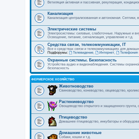
Ветиляция активная и пассивная, рекуперация, кондицио
Канализация
Канализация централизованная и автономная. Септики, 
Электрические системы
Электросистемы: силовые, слаботочные. Наружные и вну
Освещение, питание, сигнализация, управление и т.д.
Средства связи, телекоммуникации, IT
Все о средствах связи и телекоммуникациях для домашн
Подфорумы:
Телевидение
,
Интернет
,
Телефония 
Охранные системы. Безопасность
Устройства аудио и видеонаблюдения. Системы охранно
безопасность
ФЕРМЕРСКОЕ ХОЗЯЙСТВО
Животноводство
Свиноводство, коневодство, овцеводство, кролико
Растениеводство
Овощеводство открытого и защищенного грунта, 
Птицеводство
Домашнее птицеводство, инкубаторы и оборудован
Домашние животные
Собаки, кошки и т.д.