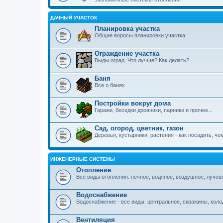
ДАЧНЫЙ УЧАСТОК
Планировка участка
Общие воросы планировки участка.
Ограждение участка
Выды оград. Что лучше? Как делать?
Баня
Все о банях
Постройки вокруг дома
Гаражи, беседки дровники, парники и прочее...
Сад, огород, цветник, газон
Деревья, кустарники, растения - как посадить, ч
ИНЖЕНЕРНЫЕ СИСТЕМЫ
Отопление
Все виды отопления: печное, водяное, воздушное, лучев
Водоснабжение
Водоснабжение - все виды: центральное, скважины, коло
Вентиляция