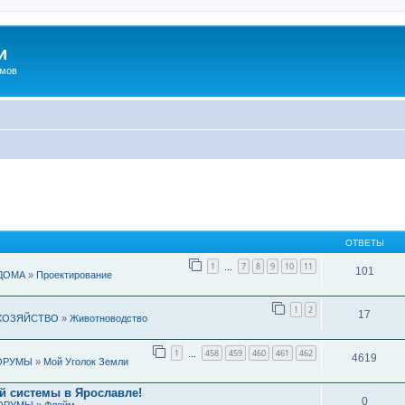
и
омов
ОТВЕТЫ
1
7
8
9
10
11
…
101
ДОМА
»
Проектирование
1
2
17
ХОЗЯЙСТВО
»
Животноводство
1
458
459
460
461
462
…
4619
ОРУМЫ
»
Мой Уголок Земли
й системы в Ярославле!
0
ОРУМЫ
»
Флейм