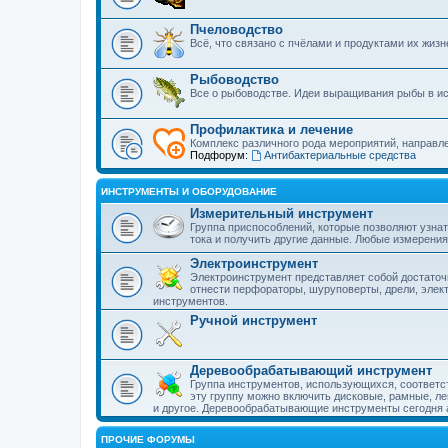
Пчеловодство
Всё, что связано с пчёлами и продуктами их жиз
Рыбоводство
Все о рыбоводстве. Идеи выращивания рыбы в ис
Профилактика и лечение
Комплекс различного рода мероприятий, направл
Подфорум:
Антибактериальные средства
ИНСТРУМЕНТЫ И ОБОРУДОВАНИЕ
Измерительный инструмент
Группа приспособлений, которые позволяют узнат
тока и получить другие данные. Любые измерени
Электроинструмент
Электроинструмент представляет собой достаточ
отнести перфораторы, шуруповерты, дрели, элек
инструментов.
Ручной инструмент
Деревообрабатывающий инструмент
Группа инструментов, использующихся, соответс
эту группу можно включить дисковые, рамные, л
и другое. Деревообрабатывающие инструменты сегодня ак
ПРОЧИЕ ФОРУМЫ