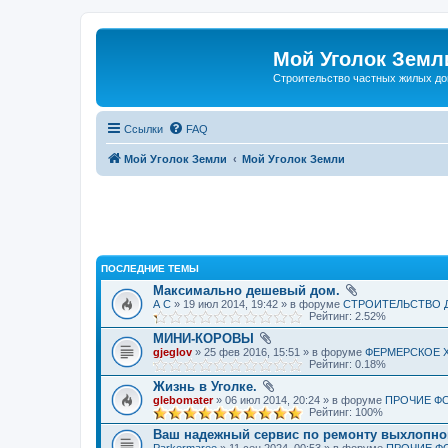
Мой Уголок Земл
Cтроительство частных жилых д
Ссылки
FAQ
Мой Уголок Земли
Мой Уголок Земли
ПОСЛЕДНИЕ ТЕМЫ
Максимально дешевый дом.
А С
» 19 июл 2014, 19:42 » в форуме
СТРОИТЕЛЬСТВО 
Рейтинг: 2.52%
МИНИ-КОРОВЫ
gjeglov
» 25 фев 2016, 15:51 » в форуме
ФЕРМЕРСКОЕ 
Рейтинг: 0.18%
Жизнь в Уголке.
glebomater
» 06 июл 2014, 20:24 » в форуме
ПРОЧИЕ Ф
Рейтинг: 100%
Ваш надежный сервис по ремонту выхлопно
Parkermaree
» 11 сен 2024, 00:53 » в форуме
ПРОЧИЕ Ф