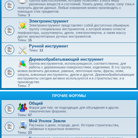
Группа приспособлений, которые позволяют узнать меру
различных веществ и состояний. Узнать длину, объем, силу тока и
получить другие данные. Любые измерения можно производить с
помощью этих предметов.
Темы:
3
Электроинструмент
Электроинструмент представляет собой достаточно обширную
группу специальных инструментов, к которой можно отнести
перфораторы, шуруповерты, дрели, электроотвертки, а также массу
других аккумуляторных ручных инструментов.
Темы:
15
Ручной инструмент
Темы:
12
Деревообрабатывающий инструмент
Группа инструментов, использующихся, соответственно, для
работы с деревянными поверхностями, изделиями. В эту группу
можно включить дисковые, рамные, ленточные пилы, фрезы, ножи,
сверла, алмазные инструменты, дрели и другое. Деревообрабатывающие
инструменты сегодня активно используются и в строительстве, и в
производстве.
Темы:
7
ПРОЧИЕ ФОРУМЫ
Общий
Форум для тем, не подходящих для обсуждения в других
тематических форумах.
Темы:
67
Мой Уголок Земли
Рассказы о доме, огороде, даче. Истории строительства,
забавные и курьезные моменты.
Темы:
23