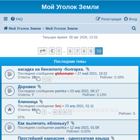
Мой Уголок Земли
FAQ
Регистрация
Вход
П
Мой Уголок Земли
Мой Уголок Земли
о
Текущее время: 08 авг 2026, 13:26
и
Страница
10
из
10
1
6
7
8
9
10
Пред.
с
…
к
Последние темы
насадка на бензопилу -болгарка.
Последнее сообщение
glebomater
«
27 май 2021, 19:22
Ответы:
18
Рейтинг: 0.18%
1
2
Дорожки
Последнее сообщение
pashka
«
23 апр 2021, 06:17
Ответы:
7
Рейтинг: 0.13%
блинница
Последнее сообщение
Serj
«
23 апр 2021, 01:11
Ответы:
66
1
4
5
6
7
…
Рейтинг: 0.
97%
Как вылечить яблоньку?
Последнее сообщение
pashka
«
12 апр 2021, 01:08
Рейтинг: 0.02%
Простейший каркасник - односкатная крыша