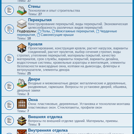
Темы:
37
Стены
Технологии и опыт строительства
Темы:
27
Перекрытия
Конструирование перекрытий, виды перекрытий. Экономическая
целесообразность различных видов перекрытий.
Подфорумы:
Полы
,
Межэтажные перекрытия
,
Чердачные
перекрытия
,
Самонесущие крыши
Темы:
18
Кровля
Проектирование, конструкция кровли, расчет нагрузок, варианты
соединений, расчет пролетов, выбор сечения стропил, виды
стропил, утепление перекрытий, материалы покрытий, качество
материалов, срок службы, варианты покрытий, варианты дизайна,
водосточные системы, кровельные аэраторы и вентиляция, элементы
безопасности мансардные окна, колпаки на дымоходы, флюгеры и
ветроуказатели, элементы декора
Темы:
25
Двери
Входные и межкомнатные двери: металлические и деревянные,
раздвижные, гармошки. Вопросы по установке дверей, обшивка,
дверные замки
Темы:
3
Окна
Окна: пластиковые, деревянные. Установка и технологии монтажа
пластиковых окон. Стеклопакеты, профили окон
Темы:
7
Внешняя отделка
Вопросы по внешней отделке зданий. Материалы, приемы.
Темы:
9
Внутренняя отделка