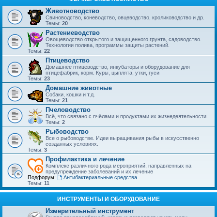
Животноводство
Свиноводство, коневодство, овцеводство, кролиководство и др.
Темы:
20
Растениеводство
Овощеводство открытого и защищенного грунта, садоводство.
Технологии полива, программы защиты растений.
Темы:
22
Птицеводство
Домашнее птицеводство, инкубаторы и оборудование для
птицефабрик, корм. Куры, цыплята, утки, гуси
Темы:
23
Домашние животные
Собаки, кошки и т.д.
Темы:
21
Пчеловодство
Всё, что связано с пчёлами и продуктами их жизнедеятельности.
Темы:
2
Рыбоводство
Все о рыбоводстве. Идеи выращивания рыбы в искусственно
созданных условиях.
Темы:
3
Профилактика и лечение
Комплекс различного рода мероприятий, направленных на
предупреждение заболеваний и их лечение
Подфорум:
Антибактериальные средства
Темы:
11
ИНСТРУМЕНТЫ И ОБОРУДОВАНИЕ
Измерительный инструмент