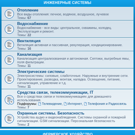
ИНЖЕНЕРНЫЕ СИСТЕМЫ
Отопление
Все виды отопления: печное, водяное, воздушное, лучевое
Темы:
67
Водоснабжение
Водоснабжение - все виды: центральное, скважины, колодец.
Эксплуатация и ремонт.
Темы:
22
Вентиляция
Ветиляция активная и пассивная, рекуперация, кондиционирование.
Темы:
16
Канализация
Канализация централизованная и автономная. Септики, выгребные ямы,
поля фильтрации.
Темы:
11
Электрические системы
Электросистемы: силовые, слаботочные. Наружные и внутренние сети.
Проектирование, разводка, монтаж, наладка. Освещение, питание,
сигнализация, управление и т.д.
Темы:
11
Средства связи, телекоммуникации, IT
Все о средствах связи и телекоммуникациях для домашнего
использования.
Подфорумы:
Телевидение
,
Интернет
,
Телефония и Радиосвязь
Темы:
7
Охранные системы. Безопасность
Устройства аудио и видеонаблюдения. Системы охранной и пожарной
сигнализации. GSM сигнализации. Персональная безопасность
Темы:
2
ФЕРМЕРСКОЕ ХОЗЯЙСТВО