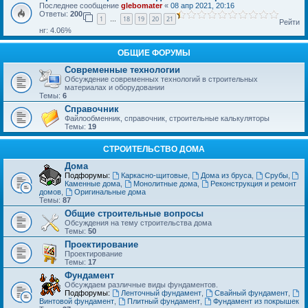
Последнее сообщение
glebomater
«
08 апр 2021, 20:16
Ответы:
200
1
18
19
20
21
…
Рейти
нг: 4.06%
ОБЩИЕ ФОРУМЫ
Современные технологии
Обсуждение современных технологий в строительных
материалах и оборудовании
Темы:
6
Справочник
Файлообменник, справочник, строительные калькуляторы
Темы:
19
СТРОИТЕЛЬСТВО ДОМА
Дома
Подфорумы:
Каркасно-щитовые
,
Дома из бруса
,
Срубы
,
Каменные дома
,
Монолитные дома
,
Реконструкция и ремонт
домов
,
Оригинальные дома
Темы:
87
Общие строительные вопросы
Обсуждения на тему строительства дома
Темы:
50
Проектирование
Проектирование
Темы:
17
Фундамент
Обсуждаем различные виды фундаментов.
Подфорумы:
Ленточный фундамент
,
Свайный фундамент
,
Винтовой фундамент
,
Плитный фундамент
,
Фундамент из покрышек