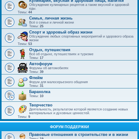
Кулинария, вкусная и здоровая пища, напитки
Обсуждение кулинарных рецептов а также вкусной и здоровой
еды.
Темы:
44
Семья, личная жизнь
Всё о семье и личной жизни
Темы:
25
Спорт и здоровый образ жизни
Обсуждение любых спортивных мероприятий и здорового образа
жизни
Темы:
53
Отдых, путешествия
Всё об отдыхе, путешествиях и туризме
Темы:
17
Автофорум
Форумы об автомобилях
Темы:
39
Флейм
Форум для малосерьезного общения
Темы:
31
Барахолка
Темы:
10
Творчество
Деятельность, результатом которой является создание новых
материальных и духовных ценностей.
Темы:
9
ФОРУМ ПОДДЕРЖКИ
Правовые отношения в строительстве и в жизни
Темы:
19