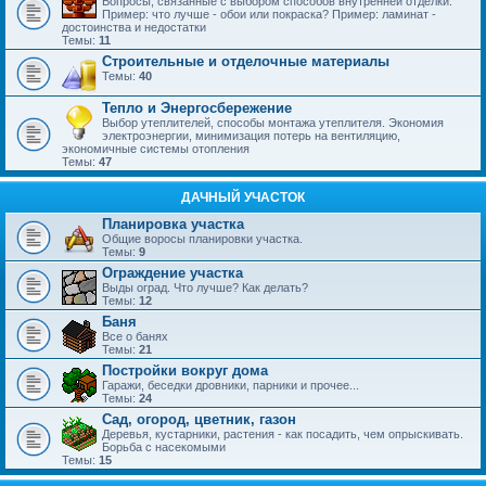
Вопросы, связанные с выбором способов внутренней отделки.
Пример: что лучше - обои или покраска? Пример: ламинат -
достоинства и недостатки
Темы:
11
Строительные и отделочные материалы
Темы:
40
Тепло и Энергосбережение
Выбор утеплителей, способы монтажа утеплителя. Экономия
электроэнергии, минимизация потерь на вентиляцию,
экономичные системы отопления
Темы:
47
ДАЧНЫЙ УЧАСТОК
Планировка участка
Общие воросы планировки участка.
Темы:
9
Ограждение участка
Выды оград. Что лучше? Как делать?
Темы:
12
Баня
Все о банях
Темы:
21
Постройки вокруг дома
Гаражи, беседки дровники, парники и прочее...
Темы:
24
Сад, огород, цветник, газон
Деревья, кустарники, растения - как посадить, чем опрыскивать.
Борьба с насекомыми
Темы:
15