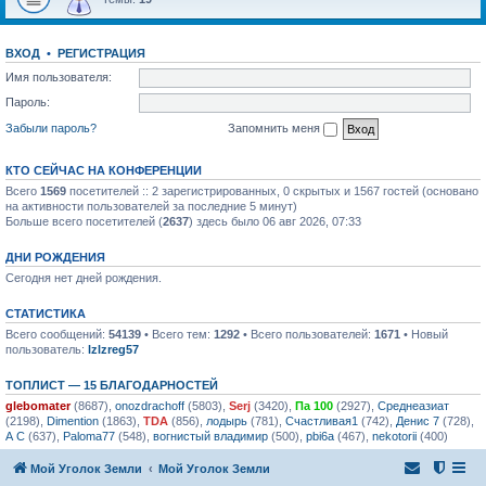
ВХОД
•
РЕГИСТРАЦИЯ
Имя пользователя:
Пароль:
Забыли пароль?
Запомнить меня
КТО СЕЙЧАС НА КОНФЕРЕНЦИИ
Всего
1569
посетителей :: 2 зарегистрированных, 0 скрытых и 1567 гостей (основано
на активности пользователей за последние 5 минут)
Больше всего посетителей (
2637
) здесь было 06 авг 2026, 07:33
ДНИ РОЖДЕНИЯ
Сегодня нет дней рождения.
СТАТИСТИКА
Всего сообщений:
54139
• Всего тем:
1292
• Всего пользователей:
1671
• Новый
пользователь:
lzlzreg57
ТОПЛИСТ — 15 БЛАГОДАРНОСТЕЙ
glebomater
(8687),
onozdrachoff
(5803),
Serj
(3420),
Па 100
(2927),
Среднеазиат
(2198),
Dimention
(1863),
TDA
(856),
лодырь
(781),
Счастливая1
(742),
Денис 7
(728),
А С
(637),
Paloma77
(548),
вогнистый владимир
(500),
pbi6a
(467),
nekotorii
(400)
Мой Уголок Земли
Мой Уголок Земли