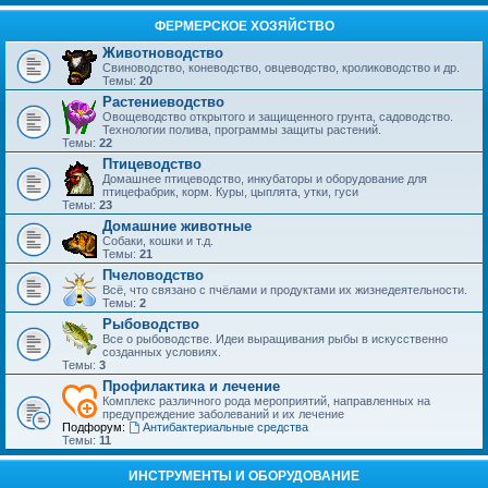
ФЕРМЕРСКОЕ ХОЗЯЙСТВО
Животноводство
Свиноводство, коневодство, овцеводство, кролиководство и др.
Темы:
20
Растениеводство
Овощеводство открытого и защищенного грунта, садоводство.
Технологии полива, программы защиты растений.
Темы:
22
Птицеводство
Домашнее птицеводство, инкубаторы и оборудование для
птицефабрик, корм. Куры, цыплята, утки, гуси
Темы:
23
Домашние животные
Собаки, кошки и т.д.
Темы:
21
Пчеловодство
Всё, что связано с пчёлами и продуктами их жизнедеятельности.
Темы:
2
Рыбоводство
Все о рыбоводстве. Идеи выращивания рыбы в искусственно
созданных условиях.
Темы:
3
Профилактика и лечение
Комплекс различного рода мероприятий, направленных на
предупреждение заболеваний и их лечение
Подфорум:
Антибактериальные средства
Темы:
11
ИНСТРУМЕНТЫ И ОБОРУДОВАНИЕ