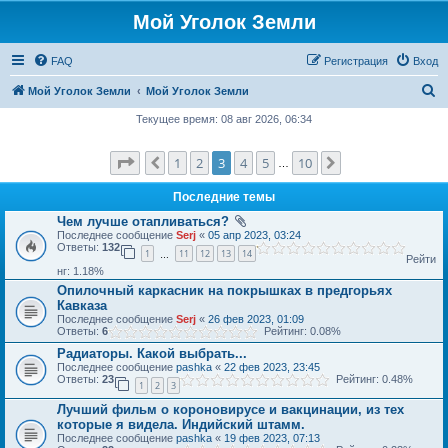
Мой Уголок Земли
FAQ
Регистрация
Вход
П
Мой Уголок Земли
Мой Уголок Земли
о
Текущее время: 08 авг 2026, 06:34
и
Страница
3
из
10
1
2
3
4
5
10
Пред.
След.
с
…
к
Последние темы
Чем лучше отапливаться?
Последнее сообщение
Serj
«
05 апр 2023, 03:24
Ответы:
132
1
11
12
13
14
…
Рейти
нг: 1.18%
Опилочный каркасник на покрышках в предгорьях
Кавказа
Последнее сообщение
Serj
«
26 фев 2023, 01:09
Ответы:
6
Рейтинг: 0.08%
Радиаторы. Какой выбрать...
Последнее сообщение
pashka
«
22 фев 2023, 23:45
Ответы:
23
Рейтинг: 0.48%
1
2
3
Лучший фильм о короновирусе и вакцинации, из тех
которые я видела. Индийский штамм.
Последнее сообщение
pashka
«
19 фев 2023, 07:13