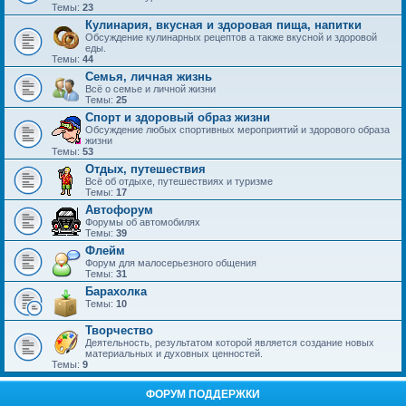
Темы:
23
Кулинария, вкусная и здоровая пища, напитки
Обсуждение кулинарных рецептов а также вкусной и здоровой
еды.
Темы:
44
Семья, личная жизнь
Всё о семье и личной жизни
Темы:
25
Спорт и здоровый образ жизни
Обсуждение любых спортивных мероприятий и здорового образа
жизни
Темы:
53
Отдых, путешествия
Всё об отдыхе, путешествиях и туризме
Темы:
17
Автофорум
Форумы об автомобилях
Темы:
39
Флейм
Форум для малосерьезного общения
Темы:
31
Барахолка
Темы:
10
Творчество
Деятельность, результатом которой является создание новых
материальных и духовных ценностей.
Темы:
9
ФОРУМ ПОДДЕРЖКИ