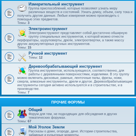
Измерительный инструмент
Группа приспособлений, которые позволяют узнать меру
различных веществ и состояний. Узнать длину, объем, силу тока и
получить другие данные. Любые измерения можно производить с
помощью этих предметов.
Темы:
3
Электроинструмент
Электроинструмент представляет собой достаточно обширную
группу специальных инструментов, к которой можно отнести
перфораторы, шуруповерты, дрели, электроотвертки, а также массу
других аккумуляторных ручных инструментов.
Темы:
15
Ручной инструмент
Темы:
12
Деревообрабатывающий инструмент
Группа инструментов, использующихся, соответственно, для
работы с деревянными поверхностями, изделиями. В эту группу
можно включить дисковые, рамные, ленточные пилы, фрезы, ножи,
сверла, алмазные инструменты, дрели и другое. Деревообрабатывающие
инструменты сегодня активно используются и в строительстве, и в
производстве.
Темы:
7
ПРОЧИЕ ФОРУМЫ
Общий
Форум для тем, не подходящих для обсуждения в других
тематических форумах.
Темы:
67
Мой Уголок Земли
Рассказы о доме, огороде, даче. Истории строительства,
забавные и курьезные моменты.