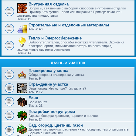
Внутренняя отделка
Вопросы, связанные с выбором способов внутренней отделки.
Пример: что лучше - обои или покраска? Пример: ламинат -
достоинства и недостатки
Темы:
11
Строительные и отделочные материалы
Темы:
40
Тепло и Энергосбережение
Выбор утеплителей, способы монтажа утеплителя. Экономия
электроэнергии, минимизация потерь на вентиляцию,
экономичные системы отопления
Темы:
47
ДАЧНЫЙ УЧАСТОК
Планировка участка
Общие воросы планировки участка.
Темы:
9
Ограждение участка
Выды оград. Что лучше? Как делать?
Темы:
12
Баня
Все о банях
Темы:
21
Постройки вокруг дома
Гаражи, беседки дровники, парники и прочее...
Темы:
24
Сад, огород, цветник, газон
Деревья, кустарники, растения - как посадить, чем опрыскивать.
Борьба с насекомыми