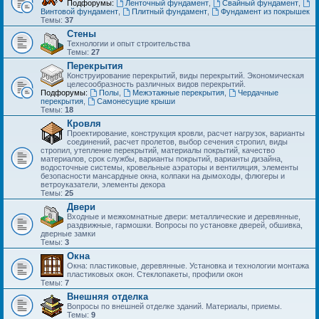
Подфорумы:
Ленточный фундамент
,
Свайный фундамент
,
Винтовой фундамент
,
Плитный фундамент
,
Фундамент из покрышек
Темы:
37
Стены
Технологии и опыт строительства
Темы:
27
Перекрытия
Конструирование перекрытий, виды перекрытий. Экономическая
целесообразность различных видов перекрытий.
Подфорумы:
Полы
,
Межэтажные перекрытия
,
Чердачные
перекрытия
,
Самонесущие крыши
Темы:
18
Кровля
Проектирование, конструкция кровли, расчет нагрузок, варианты
соединений, расчет пролетов, выбор сечения стропил, виды
стропил, утепление перекрытий, материалы покрытий, качество
материалов, срок службы, варианты покрытий, варианты дизайна,
водосточные системы, кровельные аэраторы и вентиляция, элементы
безопасности мансардные окна, колпаки на дымоходы, флюгеры и
ветроуказатели, элементы декора
Темы:
25
Двери
Входные и межкомнатные двери: металлические и деревянные,
раздвижные, гармошки. Вопросы по установке дверей, обшивка,
дверные замки
Темы:
3
Окна
Окна: пластиковые, деревянные. Установка и технологии монтажа
пластиковых окон. Стеклопакеты, профили окон
Темы:
7
Внешняя отделка
Вопросы по внешней отделке зданий. Материалы, приемы.
Темы:
9