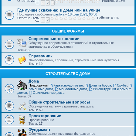
Ответы:
22
Рейтинг: 0.23%
1
2
3
Где лучше скважина: в доме или на улице
Последнее сообщение
pashka
«
18 фев 2023, 06:30
Ответы:
14
Рейтинг: 0.1%
1
2
ОБЩИЕ ФОРУМЫ
Современные технологии
Обсуждение современных технологий в строительных
материалах и оборудовании
Темы:
6
Справочник
Файлообменник, справочник, строительные калькуляторы
Темы:
19
СТРОИТЕЛЬСТВО ДОМА
Дома
Подфорумы:
Каркасно-щитовые
,
Дома из бруса
,
Срубы
,
Каменные дома
,
Монолитные дома
,
Реконструкция и ремонт
домов
,
Оригинальные дома
Темы:
87
Общие строительные вопросы
Обсуждения на тему строительства дома
Темы:
50
Проектирование
Проектирование
Темы:
17
Фундамент
Обсуждаем различные виды фундаментов.