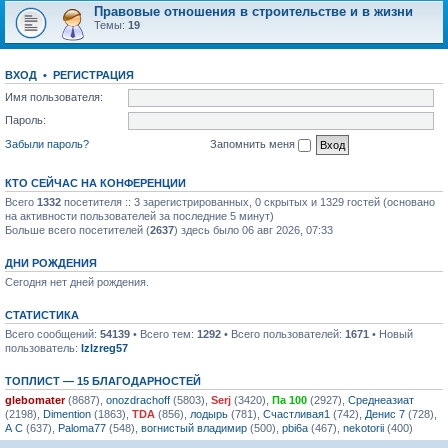
Правовые отношения в строительстве и в жизни
Темы:
19
ВХОД
•
РЕГИСТРАЦИЯ
Имя пользователя:
Пароль:
Забыли пароль?
Запомнить меня
КТО СЕЙЧАС НА КОНФЕРЕНЦИИ
Всего
1332
посетителя :: 3 зарегистрированных, 0 скрытых и 1329 гостей (основано
на активности пользователей за последние 5 минут)
Больше всего посетителей (
2637
) здесь было 06 авг 2026, 07:33
ДНИ РОЖДЕНИЯ
Сегодня нет дней рождения.
СТАТИСТИКА
Всего сообщений:
54139
• Всего тем:
1292
• Всего пользователей:
1671
• Новый
пользователь:
lzlzreg57
ТОПЛИСТ — 15 БЛАГОДАРНОСТЕЙ
glebomater
(8687),
onozdrachoff
(5803),
Serj
(3420),
Па 100
(2927),
Среднеазиат
(2198),
Dimention
(1863),
TDA
(856),
лодырь
(781),
Счастливая1
(742),
Денис 7
(728),
А С
(637),
Paloma77
(548),
вогнистый владимир
(500),
pbi6a
(467),
nekotorii
(400)