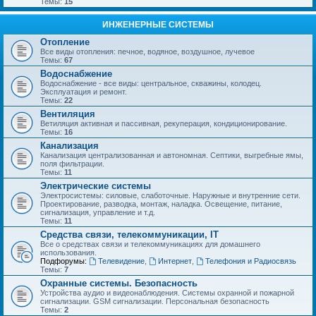
Темы:
15
ИНЖЕНЕРНЫЕ СИСТЕМЫ
Отопление
Все виды отопления: печное, водяное, воздушное, лучевое
Темы:
67
Водоснабжение
Водоснабжение - все виды: центральное, скважины, колодец.
Эксплуатация и ремонт.
Темы:
22
Вентиляция
Ветиляция активная и пассивная, рекуперация, кондиционирование.
Темы:
16
Канализация
Канализация централизованная и автономная. Септики, выгребные ямы,
поля фильтрации.
Темы:
11
Электрические системы
Электросистемы: силовые, слаботочные. Наружные и внутренние сети.
Проектирование, разводка, монтаж, наладка. Освещение, питание,
сигнализация, управление и т.д.
Темы:
11
Средства связи, телекоммуникации, IT
Все о средствах связи и телекоммуникациях для домашнего
использования.
Подфорумы:
Телевидение
,
Интернет
,
Телефония и Радиосвязь
Темы:
7
Охранные системы. Безопасность
Устройства аудио и видеонаблюдения. Системы охранной и пожарной
сигнализации. GSM сигнализации. Персональная безопасность
Темы:
2