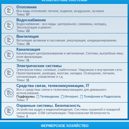
ИНЖЕНЕРНЫЕ СИСТЕМЫ
Отопление
Все виды отопления: печное, водяное, воздушное, лучевое
Темы:
67
Водоснабжение
Водоснабжение - все виды: центральное, скважины, колодец.
Эксплуатация и ремонт.
Темы:
22
Вентиляция
Ветиляция активная и пассивная, рекуперация, кондиционирование.
Темы:
16
Канализация
Канализация централизованная и автономная. Септики, выгребные ямы,
поля фильтрации.
Темы:
11
Электрические системы
Электросистемы: силовые, слаботочные. Наружные и внутренние сети.
Проектирование, разводка, монтаж, наладка. Освещение, питание,
сигнализация, управление и т.д.
Темы:
11
Средства связи, телекоммуникации, IT
Все о средствах связи и телекоммуникациях для домашнего
использования.
Подфорумы:
Телевидение
,
Интернет
,
Телефония и Радиосвязь
Темы:
7
Охранные системы. Безопасность
Устройства аудио и видеонаблюдения. Системы охранной и пожарной
сигнализации. GSM сигнализации. Персональная безопасность
Темы:
2
ФЕРМЕРСКОЕ ХОЗЯЙСТВО