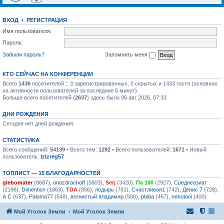
ВХОД
•
РЕГИСТРАЦИЯ
Имя пользователя:
Пароль:
Забыли пароль?
Запомнить меня
КТО СЕЙЧАС НА КОНФЕРЕНЦИИ
Всего
1436
посетителей :: 3 зарегистрированных, 0 скрытых и 1433 гостя (основано
на активности пользователей за последние 5 минут)
Больше всего посетителей (
2637
) здесь было 06 авг 2026, 07:33
ДНИ РОЖДЕНИЯ
Сегодня нет дней рождения.
СТАТИСТИКА
Всего сообщений:
54139
• Всего тем:
1292
• Всего пользователей:
1671
• Новый
пользователь:
lzlzreg57
ТОПЛИСТ — 15 БЛАГОДАРНОСТЕЙ
glebomater
(8687),
onozdrachoff
(5803),
Serj
(3420),
Па 100
(2927),
Среднеазиат
(2198),
Dimention
(1863),
TDA
(856),
лодырь
(781),
Счастливая1
(742),
Денис 7
(728),
А С
(637),
Paloma77
(548),
вогнистый владимир
(500),
pbi6a
(467),
nekotorii
(400)
Мой Уголок Земли
Мой Уголок Земли