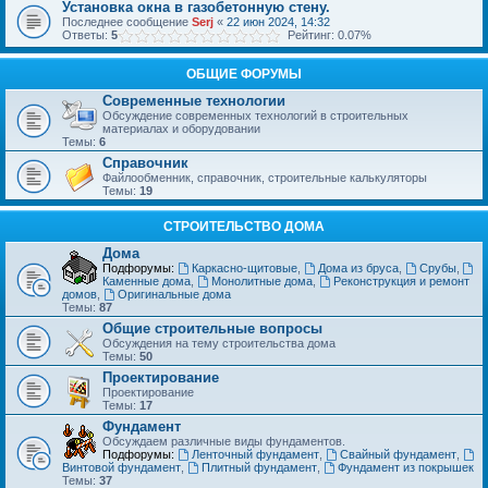
Установка окна в газобетонную стену.
Последнее сообщение
Serj
«
22 июн 2024, 14:32
Ответы:
5
Рейтинг: 0.07%
ОБЩИЕ ФОРУМЫ
Современные технологии
Обсуждение современных технологий в строительных
материалах и оборудовании
Темы:
6
Справочник
Файлообменник, справочник, строительные калькуляторы
Темы:
19
СТРОИТЕЛЬСТВО ДОМА
Дома
Подфорумы:
Каркасно-щитовые
,
Дома из бруса
,
Срубы
,
Каменные дома
,
Монолитные дома
,
Реконструкция и ремонт
домов
,
Оригинальные дома
Темы:
87
Общие строительные вопросы
Обсуждения на тему строительства дома
Темы:
50
Проектирование
Проектирование
Темы:
17
Фундамент
Обсуждаем различные виды фундаментов.
Подфорумы:
Ленточный фундамент
,
Свайный фундамент
,
Винтовой фундамент
,
Плитный фундамент
,
Фундамент из покрышек
Темы:
37