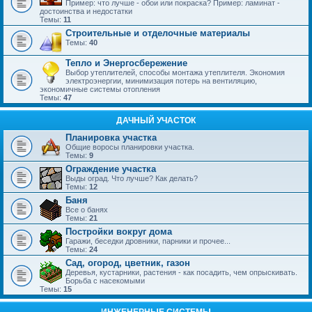
Пример: что лучше - обои или покраска? Пример: ламинат -
достоинства и недостатки
Темы:
11
Строительные и отделочные материалы
Темы:
40
Тепло и Энергосбережение
Выбор утеплителей, способы монтажа утеплителя. Экономия
электроэнергии, минимизация потерь на вентиляцию,
экономичные системы отопления
Темы:
47
ДАЧНЫЙ УЧАСТОК
Планировка участка
Общие воросы планировки участка.
Темы:
9
Ограждение участка
Выды оград. Что лучше? Как делать?
Темы:
12
Баня
Все о банях
Темы:
21
Постройки вокруг дома
Гаражи, беседки дровники, парники и прочее...
Темы:
24
Сад, огород, цветник, газон
Деревья, кустарники, растения - как посадить, чем опрыскивать.
Борьба с насекомыми
Темы:
15