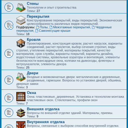
Стены
Технологии и опыт строительства
Темы:
27
Перекрытия
Конструирование перекрытий, виды перекрытий. Экономическая
целесообразность различных видов перекрытий.
Подфорумы:
Полы
,
Межэтажные перекрытия
,
Чердачные
перекрытия
,
Самонесущие крыши
Темы:
18
Кровля
Проектирование, конструкция кровли, расчет нагрузок, варианты
соединений, расчет пролетов, выбор сечения стропил, виды
стропил, утепление перекрытий, материалы покрытий, качество
материалов, срок службы, варианты покрытий, варианты дизайна,
водосточные системы, кровельные аэраторы и вентиляция, элементы
безопасности мансардные окна, колпаки на дымоходы, флюгеры и
ветроуказатели, элементы декора
Темы:
25
Двери
Входные и межкомнатные двери: металлические и деревянные,
раздвижные, гармошки. Вопросы по установке дверей, обшивка,
дверные замки
Темы:
3
Окна
Окна: пластиковые, деревянные. Установка и технологии монтажа
пластиковых окон. Стеклопакеты, профили окон
Темы:
7
Внешняя отделка
Вопросы по внешней отделке зданий. Материалы, приемы.
Темы:
9
Внутренняя отделка
Вопросы, связанные с выбором способов внутренней отделки.