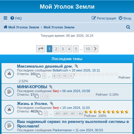
Мой Уголок Земли
FAQ
Регистрация
Вход
П
Мой Уголок Земли
Мой Уголок Земли
о
Текущее время: 08 авг 2026, 16:24
и
Страница
1
из
10
1
2
3
4
5
10
След.
с
…
к
Последние темы
Максимально дешевый дом.
Последнее сообщение
BellaKrush
«
20 июл 2026, 15:11
Ответы:
101
1
8
9
10
11
…
Рейтинг
: 2.52%
МИНИ-КОРОВЫ
Последнее сообщение
Serj
«
06 ноя 2024, 03:58
Ответы:
17
Рейтинг: 0.18%
1
2
Жизнь в Уголке.
Последнее сообщение
Serj
«
15 сен 2024, 11:03
Ответы:
4619
1
459
460
461
462
…
Рейтинг: 100%
Ваш надежный сервис по ремонту выхлопной системы в
Ярославле!
Последнее сообщение
Parkermaree
«
11 сен 2024, 00:53