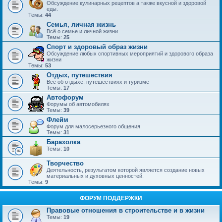
Обсуждение кулинарных рецептов а также вкусной и здоровой
еды.
Темы:
44
Семья, личная жизнь
Всё о семье и личной жизни
Темы:
25
Спорт и здоровый образ жизни
Обсуждение любых спортивных мероприятий и здорового образа
жизни
Темы:
53
Отдых, путешествия
Всё об отдыхе, путешествиях и туризме
Темы:
17
Автофорум
Форумы об автомобилях
Темы:
39
Флейм
Форум для малосерьезного общения
Темы:
31
Барахолка
Темы:
10
Творчество
Деятельность, результатом которой является создание новых
материальных и духовных ценностей.
Темы:
9
ФОРУМ ПОДДЕРЖКИ
Правовые отношения в строительстве и в жизни
Темы:
19