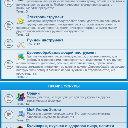
различных веществ и состояний. Узнать длину, объем, силу тока и
получить другие данные. Любые измерения можно производить с
помощью этих предметов.
Темы:
3
Электроинструмент
Электроинструмент представляет собой достаточно обширную
группу специальных инструментов, к которой можно отнести
перфораторы, шуруповерты, дрели, электроотвертки, а также массу
других аккумуляторных ручных инструментов.
Темы:
15
Ручной инструмент
Темы:
12
Деревообрабатывающий инструмент
Группа инструментов, использующихся, соответственно, для
работы с деревянными поверхностями, изделиями. В эту группу
можно включить дисковые, рамные, ленточные пилы, фрезы, ножи,
сверла, алмазные инструменты, дрели и другое. Деревообрабатывающие
инструменты сегодня активно используются и в строительстве, и в
производстве.
Темы:
7
ПРОЧИЕ ФОРУМЫ
Общий
Форум для тем, не подходящих для обсуждения в других
тематических форумах.
Темы:
67
Мой Уголок Земли
Рассказы о доме, огороде, даче. Истории строительства,
забавные и курьезные моменты.
Темы:
23
Кулинария, вкусная и здоровая пища, напитки