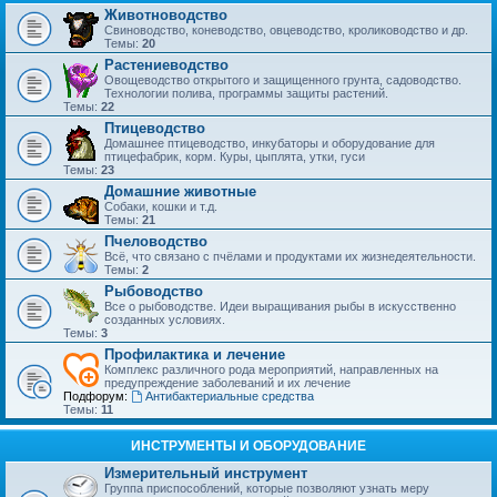
Животноводство
Свиноводство, коневодство, овцеводство, кролиководство и др.
Темы:
20
Растениеводство
Овощеводство открытого и защищенного грунта, садоводство.
Технологии полива, программы защиты растений.
Темы:
22
Птицеводство
Домашнее птицеводство, инкубаторы и оборудование для
птицефабрик, корм. Куры, цыплята, утки, гуси
Темы:
23
Домашние животные
Собаки, кошки и т.д.
Темы:
21
Пчеловодство
Всё, что связано с пчёлами и продуктами их жизнедеятельности.
Темы:
2
Рыбоводство
Все о рыбоводстве. Идеи выращивания рыбы в искусственно
созданных условиях.
Темы:
3
Профилактика и лечение
Комплекс различного рода мероприятий, направленных на
предупреждение заболеваний и их лечение
Подфорум:
Антибактериальные средства
Темы:
11
ИНСТРУМЕНТЫ И ОБОРУДОВАНИЕ
Измерительный инструмент
Группа приспособлений, которые позволяют узнать меру