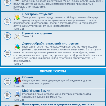
различных веществ и состояний. Узнать длину, объем, силу тока и
получить другие данные. Любые измерения можно производить с
помощью этих предметов.
Темы:
3
Электроинструмент
Электроинструмент представляет собой достаточно обширную
группу специальных инструментов, к которой можно отнести
перфораторы, шуруповерты, дрели, электроотвертки, а также массу
других аккумуляторных ручных инструментов.
Темы:
15
Ручной инструмент
Темы:
12
Деревообрабатывающий инструмент
Группа инструментов, использующихся, соответственно, для
работы с деревянными поверхностями, изделиями. В эту группу
можно включить дисковые, рамные, ленточные пилы, фрезы, ножи,
сверла, алмазные инструменты, дрели и другое. Деревообрабатывающие
инструменты сегодня активно используются и в строительстве, и в
производстве.
Темы:
7
ПРОЧИЕ ФОРУМЫ
Общий
Форум для тем, не подходящих для обсуждения в других
тематических форумах.
Темы:
67
Мой Уголок Земли
Рассказы о доме, огороде, даче. Истории строительства,
забавные и курьезные моменты.
Темы:
23
Кулинария, вкусная и здоровая пища, напитки