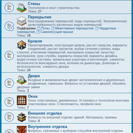
Стены
Технологии и опыт строительства
Темы:
27
Перекрытия
Конструирование перекрытий, виды перекрытий. Экономическая
целесообразность различных видов перекрытий.
Подфорумы:
Полы
,
Межэтажные перекрытия
,
Чердачные
перекрытия
,
Самонесущие крыши
Темы:
18
Кровля
Проектирование, конструкция кровли, расчет нагрузок, варианты
соединений, расчет пролетов, выбор сечения стропил, виды
стропил, утепление перекрытий, материалы покрытий, качество
материалов, срок службы, варианты покрытий, варианты дизайна,
водосточные системы, кровельные аэраторы и вентиляция, элементы
безопасности мансардные окна, колпаки на дымоходы, флюгеры и
ветроуказатели, элементы декора
Темы:
25
Двери
Входные и межкомнатные двери: металлические и деревянные,
раздвижные, гармошки. Вопросы по установке дверей, обшивка,
дверные замки
Темы:
3
Окна
Окна: пластиковые, деревянные. Установка и технологии монтажа
пластиковых окон. Стеклопакеты, профили окон
Темы:
7
Внешняя отделка
Вопросы по внешней отделке зданий. Материалы, приемы.
Темы:
9
Внутренняя отделка
Вопросы, связанные с выбором способов внутренней отделки.