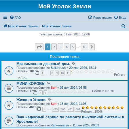
Мой Уголок Земли
FAQ
Регистрация
Вход
П
Мой Уголок Земли
Мой Уголок Земли
о
Текущее время: 09 авг 2026, 12:06
и
Страница
1
из
10
1
2
3
4
5
10
След.
с
…
к
Последние темы
Максимально дешевый дом.
Последнее сообщение
BellaKrush
«
20 июл 2026, 15:11
Ответы:
101
1
8
9
10
11
…
Рейтинг
: 2.52%
МИНИ-КОРОВЫ
Последнее сообщение
Serj
«
06 ноя 2024, 03:58
Ответы:
17
Рейтинг: 0.18%
1
2
Жизнь в Уголке.
Последнее сообщение
Serj
«
15 сен 2024, 11:03
Ответы:
4619
1
459
460
461
462
…
Рейтинг: 100%
Ваш надежный сервис по ремонту выхлопной системы в
Ярославле!
Последнее сообщение
Parkermaree
«
11 сен 2024, 00:53