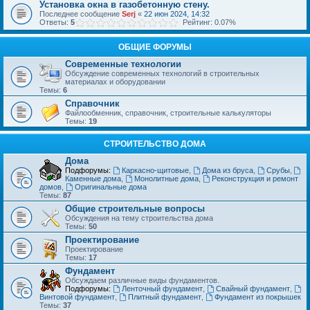
Установка окна в газобетонную стену.
Последнее сообщение
Serj
«
22 июн 2024, 14:32
Ответы:
5
Рейтинг: 0.07%
ОБЩИЕ ФОРУМЫ
Современные технологии
Обсуждение современных технологий в строительных
материалах и оборудовании
Темы:
6
Справочник
Файлообменник, справочник, строительные калькуляторы
Темы:
19
СТРОИТЕЛЬСТВО ДОМА
Дома
Подфорумы:
Каркасно-щитовые
,
Дома из бруса
,
Срубы
,
Каменные дома
,
Монолитные дома
,
Реконструкция и ремонт
домов
,
Оригинальные дома
Темы:
87
Общие строительные вопросы
Обсуждения на тему строительства дома
Темы:
50
Проектирование
Проектирование
Темы:
17
Фундамент
Обсуждаем различные виды фундаментов.
Подфорумы:
Ленточный фундамент
,
Свайный фундамент
,
Винтовой фундамент
,
Плитный фундамент
,
Фундамент из покрышек
Темы:
37