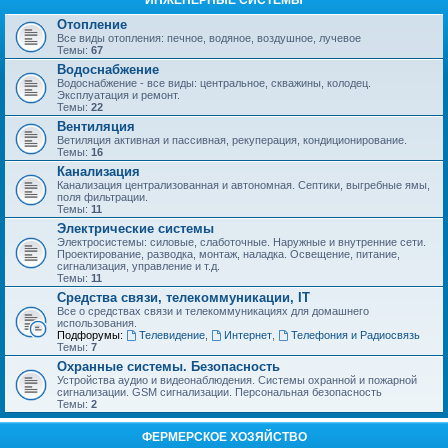
ИНЖЕНЕРНЫЕ СИСТЕМЫ
Отопление
Все виды отопления: печное, водяное, воздушное, лучевое
Темы:
67
Водоснабжение
Водоснабжение - все виды: центральное, скважины, колодец.
Эксплуатация и ремонт.
Темы:
22
Вентиляция
Ветиляция активная и пассивная, рекуперация, кондиционирование.
Темы:
16
Канализация
Канализация централизованная и автономная. Септики, выгребные ямы,
поля фильтрации.
Темы:
11
Электрические системы
Электросистемы: силовые, слаботочные. Наружные и внутренние сети.
Проектирование, разводка, монтаж, наладка. Освещение, питание,
сигнализация, управление и т.д.
Темы:
11
Средства связи, телекоммуникации, IT
Все о средствах связи и телекоммуникациях для домашнего
использования.
Подфорумы:
Телевидение
,
Интернет
,
Телефония и Радиосвязь
Темы:
7
Охранные системы. Безопасность
Устройства аудио и видеонаблюдения. Системы охранной и пожарной
сигнализации. GSM сигнализации. Персональная безопасность
Темы:
2
ФЕРМЕРСКОЕ ХОЗЯЙСТВО