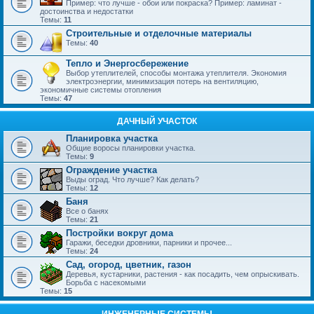
Пример: что лучше - обои или покраска? Пример: ламинат -
достоинства и недостатки
Темы:
11
Строительные и отделочные материалы
Темы:
40
Тепло и Энергосбережение
Выбор утеплителей, способы монтажа утеплителя. Экономия
электроэнергии, минимизация потерь на вентиляцию,
экономичные системы отопления
Темы:
47
ДАЧНЫЙ УЧАСТОК
Планировка участка
Общие воросы планировки участка.
Темы:
9
Ограждение участка
Выды оград. Что лучше? Как делать?
Темы:
12
Баня
Все о банях
Темы:
21
Постройки вокруг дома
Гаражи, беседки дровники, парники и прочее...
Темы:
24
Сад, огород, цветник, газон
Деревья, кустарники, растения - как посадить, чем опрыскивать.
Борьба с насекомыми
Темы:
15