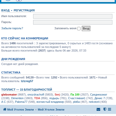
ВХОД
•
РЕГИСТРАЦИЯ
Имя пользователя:
Пароль:
Забыли пароль?
Запомнить меня
КТО СЕЙЧАС НА КОНФЕРЕНЦИИ
Всего
1486
посетителей :: 3 зарегистрированных, 0 скрытых и 1483 гостя (основано
на активности пользователей за последние 5 минут)
Больше всего посетителей (
2637
) здесь было 06 авг 2026, 07:33
ДНИ РОЖДЕНИЯ
Сегодня нет дней рождения.
СТАТИСТИКА
Всего сообщений:
54139
• Всего тем:
1292
• Всего пользователей:
1671
• Новый
пользователь:
lzlzreg57
ТОПЛИСТ — 15 БЛАГОДАРНОСТЕЙ
glebomater
(8687),
onozdrachoff
(5803),
Serj
(3420),
Па 100
(2927),
Среднеазиат
(2198),
Dimention
(1863),
TDA
(856),
лодырь
(781),
Счастливая1
(742),
Денис 7
(728),
А С
(637),
Paloma77
(548),
вогнистый владимир
(500),
pbi6a
(467),
nekotorii
(400)
Мой Уголок Земли
Мой Уголок Земли