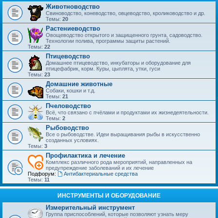
Животноводство
Свиноводство, коневодство, овцеводство, кролиководство и др.
Темы:
20
Растениеводство
Овощеводство открытого и защищенного грунта, садоводство.
Технологии полива, программы защиты растений.
Темы:
22
Птицеводство
Домашнее птицеводство, инкубаторы и оборудование для
птицефабрик, корм. Куры, цыплята, утки, гуси
Темы:
23
Домашние животные
Собаки, кошки и т.д.
Темы:
21
Пчеловодство
Всё, что связано с пчёлами и продуктами их жизнедеятельности.
Темы:
2
Рыбоводство
Все о рыбоводстве. Идеи выращивания рыбы в искусственно
созданных условиях.
Темы:
3
Профилактика и лечение
Комплекс различного рода мероприятий, направленных на
предупреждение заболеваний и их лечение
Подфорум:
Антибактериальные средства
Темы:
11
ИНСТРУМЕНТЫ И ОБОРУДОВАНИЕ
Измерительный инструмент
Группа приспособлений, которые позволяют узнать меру