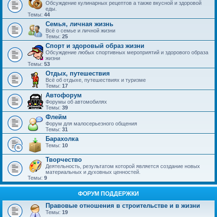
Обсуждение кулинарных рецептов а также вкусной и здоровой
еды.
Темы:
44
Семья, личная жизнь
Всё о семье и личной жизни
Темы:
25
Спорт и здоровый образ жизни
Обсуждение любых спортивных мероприятий и здорового образа
жизни
Темы:
53
Отдых, путешествия
Всё об отдыхе, путешествиях и туризме
Темы:
17
Автофорум
Форумы об автомобилях
Темы:
39
Флейм
Форум для малосерьезного общения
Темы:
31
Барахолка
Темы:
10
Творчество
Деятельность, результатом которой является создание новых
материальных и духовных ценностей.
Темы:
9
ФОРУМ ПОДДЕРЖКИ
Правовые отношения в строительстве и в жизни
Темы:
19