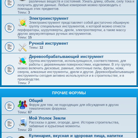
различных веществ и состояний. Узнать длину, объем, силу тока и
получить другие данные. Любые измерения можно производить с
помощью этих предметов.
Темы:
3
Электроинструмент
Электроинструмент представляет собой достаточно обширную
группу специальных инструментов, к которой можно отнести
перфораторы, шуруповерты, дрели, электроотвертки, а также массу
других аккумуляторных ручных инструментов.
Темы:
15
Ручной инструмент
Темы:
12
Деревообрабатывающий инструмент
Группа инструментов, использующихся, соответственно, для
работы с деревянными поверхностями, изделиями. В эту группу
можно включить дисковые, рамные, ленточные пилы, фрезы, ножи,
сверла, алмазные инструменты, дрели и другое. Деревообрабатывающие
инструменты сегодня активно используются и в строительстве, и в
производстве.
Темы:
7
ПРОЧИЕ ФОРУМЫ
Общий
Форум для тем, не подходящих для обсуждения в других
тематических форумах.
Темы:
67
Мой Уголок Земли
Рассказы о доме, огороде, даче. Истории строительства,
забавные и курьезные моменты.
Темы:
23
Кулинария, вкусная и здоровая пища, напитки