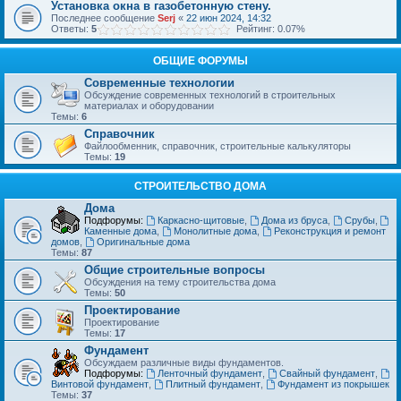
Установка окна в газобетонную стену.
Последнее сообщение
Serj
«
22 июн 2024, 14:32
Ответы:
5
Рейтинг: 0.07%
ОБЩИЕ ФОРУМЫ
Современные технологии
Обсуждение современных технологий в строительных
материалах и оборудовании
Темы:
6
Справочник
Файлообменник, справочник, строительные калькуляторы
Темы:
19
СТРОИТЕЛЬСТВО ДОМА
Дома
Подфорумы:
Каркасно-щитовые
,
Дома из бруса
,
Срубы
,
Каменные дома
,
Монолитные дома
,
Реконструкция и ремонт
домов
,
Оригинальные дома
Темы:
87
Общие строительные вопросы
Обсуждения на тему строительства дома
Темы:
50
Проектирование
Проектирование
Темы:
17
Фундамент
Обсуждаем различные виды фундаментов.
Подфорумы:
Ленточный фундамент
,
Свайный фундамент
,
Винтовой фундамент
,
Плитный фундамент
,
Фундамент из покрышек
Темы:
37