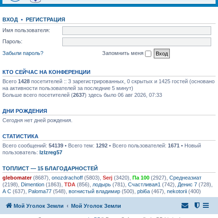
ВХОД
•
РЕГИСТРАЦИЯ
Имя пользователя:
Пароль:
Забыли пароль?
Запомнить меня
КТО СЕЙЧАС НА КОНФЕРЕНЦИИ
Всего
1428
посетителей :: 3 зарегистрированных, 0 скрытых и 1425 гостей (основано
на активности пользователей за последние 5 минут)
Больше всего посетителей (
2637
) здесь было 06 авг 2026, 07:33
ДНИ РОЖДЕНИЯ
Сегодня нет дней рождения.
СТАТИСТИКА
Всего сообщений:
54139
• Всего тем:
1292
• Всего пользователей:
1671
• Новый
пользователь:
lzlzreg57
ТОПЛИСТ — 15 БЛАГОДАРНОСТЕЙ
glebomater
(8687),
onozdrachoff
(5803),
Serj
(3420),
Па 100
(2927),
Среднеазиат
(2198),
Dimention
(1863),
TDA
(856),
лодырь
(781),
Счастливая1
(742),
Денис 7
(728),
А С
(637),
Paloma77
(548),
вогнистый владимир
(500),
pbi6a
(467),
nekotorii
(400)
Мой Уголок Земли
Мой Уголок Земли