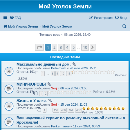
Мой Уголок Земли
FAQ
Регистрация
Вход
П
Мой Уголок Земли
Мой Уголок Земли
о
Текущее время: 08 авг 2026, 18:40
и
Страница
1
из
10
1
2
3
4
5
10
След.
с
…
к
Последние темы
Максимально дешевый дом.
Последнее сообщение
BellaKrush
«
20 июл 2026, 15:11
Ответы:
101
1
8
9
10
11
…
Рейтинг
: 2.52%
МИНИ-КОРОВЫ
Последнее сообщение
Serj
«
06 ноя 2024, 03:58
Ответы:
17
Рейтинг: 0.18%
1
2
Жизнь в Уголке.
Последнее сообщение
Serj
«
15 сен 2024, 11:03
Ответы:
4619
1
459
460
461
462
…
Рейтинг: 100%
Ваш надежный сервис по ремонту выхлопной системы в
Ярославле!
Последнее сообщение
Parkermaree
«
11 сен 2024, 00:53