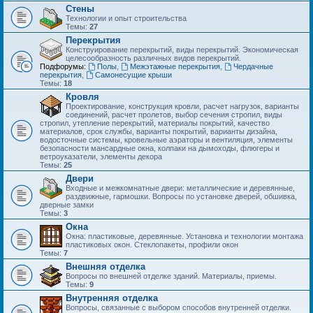
Стены
Технологии и опыт строительства
Темы:
27
Перекрытия
Конструирование перекрытий, виды перекрытий. Экономическая
целесообразность различных видов перекрытий.
Подфорумы:
Полы
,
Межэтажные перекрытия
,
Чердачные
перекрытия
,
Самонесущие крыши
Темы:
18
Кровля
Проектирование, конструкция кровли, расчет нагрузок, варианты
соединений, расчет пролетов, выбор сечения стропил, виды
стропил, утепление перекрытий, материалы покрытий, качество
материалов, срок службы, варианты покрытий, варианты дизайна,
водосточные системы, кровельные аэраторы и вентиляция, элементы
безопасности мансардные окна, колпаки на дымоходы, флюгеры и
ветроуказатели, элементы декора
Темы:
25
Двери
Входные и межкомнатные двери: металлические и деревянные,
раздвижные, гармошки. Вопросы по установке дверей, обшивка,
дверные замки
Темы:
3
Окна
Окна: пластиковые, деревянные. Установка и технологии монтажа
пластиковых окон. Стеклопакеты, профили окон
Темы:
7
Внешняя отделка
Вопросы по внешней отделке зданий. Материалы, приемы.
Темы:
9
Внутренняя отделка
Вопросы, связанные с выбором способов внутренней отделки.