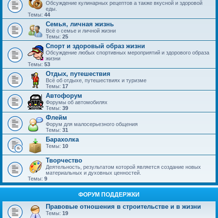
Обсуждение кулинарных рецептов а также вкусной и здоровой
еды.
Темы:
44
Семья, личная жизнь
Всё о семье и личной жизни
Темы:
25
Спорт и здоровый образ жизни
Обсуждение любых спортивных мероприятий и здорового образа
жизни
Темы:
53
Отдых, путешествия
Всё об отдыхе, путешествиях и туризме
Темы:
17
Автофорум
Форумы об автомобилях
Темы:
39
Флейм
Форум для малосерьезного общения
Темы:
31
Барахолка
Темы:
10
Творчество
Деятельность, результатом которой является создание новых
материальных и духовных ценностей.
Темы:
9
ФОРУМ ПОДДЕРЖКИ
Правовые отношения в строительстве и в жизни
Темы:
19