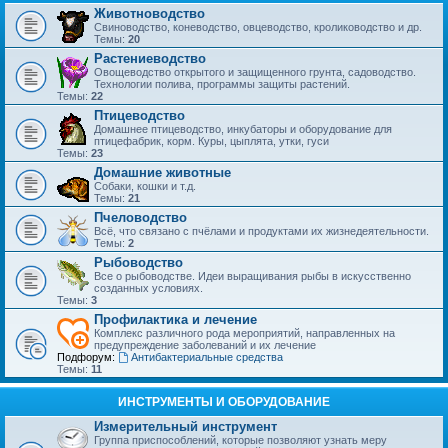
Животноводство
Свиноводство, коневодство, овцеводство, кролиководство и др.
Темы:
20
Растениеводство
Овощеводство открытого и защищенного грунта, садоводство.
Технологии полива, программы защиты растений.
Темы:
22
Птицеводство
Домашнее птицеводство, инкубаторы и оборудование для
птицефабрик, корм. Куры, цыплята, утки, гуси
Темы:
23
Домашние животные
Собаки, кошки и т.д.
Темы:
21
Пчеловодство
Всё, что связано с пчёлами и продуктами их жизнедеятельности.
Темы:
2
Рыбоводство
Все о рыбоводстве. Идеи выращивания рыбы в искусственно
созданных условиях.
Темы:
3
Профилактика и лечение
Комплекс различного рода мероприятий, направленных на
предупреждение заболеваний и их лечение
Подфорум:
Антибактериальные средства
Темы:
11
ИНСТРУМЕНТЫ И ОБОРУДОВАНИЕ
Измерительный инструмент
Группа приспособлений, которые позволяют узнать меру