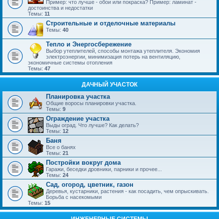
Пример: что лучше - обои или покраска? Пример: ламинат -
достоинства и недостатки
Темы:
11
Строительные и отделочные материалы
Темы:
40
Тепло и Энергосбережение
Выбор утеплителей, способы монтажа утеплителя. Экономия
электроэнергии, минимизация потерь на вентиляцию,
экономичные системы отопления
Темы:
47
ДАЧНЫЙ УЧАСТОК
Планировка участка
Общие воросы планировки участка.
Темы:
9
Ограждение участка
Выды оград. Что лучше? Как делать?
Темы:
12
Баня
Все о банях
Темы:
21
Постройки вокруг дома
Гаражи, беседки дровники, парники и прочее...
Темы:
24
Сад, огород, цветник, газон
Деревья, кустарники, растения - как посадить, чем опрыскивать.
Борьба с насекомыми
Темы:
15