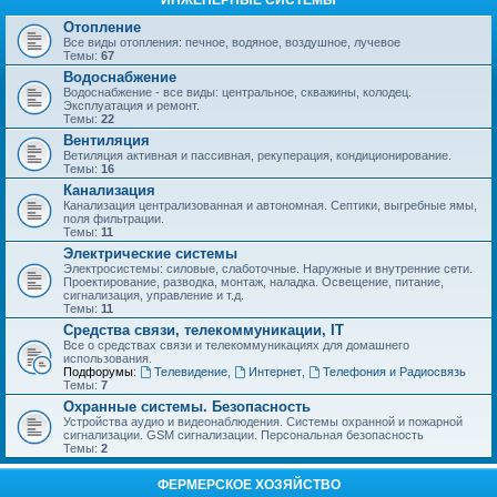
ИНЖЕНЕРНЫЕ СИСТЕМЫ
Отопление
Все виды отопления: печное, водяное, воздушное, лучевое
Темы:
67
Водоснабжение
Водоснабжение - все виды: центральное, скважины, колодец.
Эксплуатация и ремонт.
Темы:
22
Вентиляция
Ветиляция активная и пассивная, рекуперация, кондиционирование.
Темы:
16
Канализация
Канализация централизованная и автономная. Септики, выгребные ямы,
поля фильтрации.
Темы:
11
Электрические системы
Электросистемы: силовые, слаботочные. Наружные и внутренние сети.
Проектирование, разводка, монтаж, наладка. Освещение, питание,
сигнализация, управление и т.д.
Темы:
11
Средства связи, телекоммуникации, IT
Все о средствах связи и телекоммуникациях для домашнего
использования.
Подфорумы:
Телевидение
,
Интернет
,
Телефония и Радиосвязь
Темы:
7
Охранные системы. Безопасность
Устройства аудио и видеонаблюдения. Системы охранной и пожарной
сигнализации. GSM сигнализации. Персональная безопасность
Темы:
2
ФЕРМЕРСКОЕ ХОЗЯЙСТВО