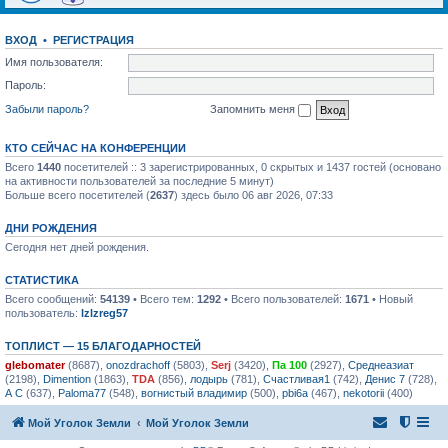
ВХОД
•
РЕГИСТРАЦИЯ
Имя пользователя:
Пароль:
Забыли пароль?
Запомнить меня
КТО СЕЙЧАС НА КОНФЕРЕНЦИИ
Всего
1440
посетителей :: 3 зарегистрированных, 0 скрытых и 1437 гостей (основано
на активности пользователей за последние 5 минут)
Больше всего посетителей (
2637
) здесь было 06 авг 2026, 07:33
ДНИ РОЖДЕНИЯ
Сегодня нет дней рождения.
СТАТИСТИКА
Всего сообщений:
54139
• Всего тем:
1292
• Всего пользователей:
1671
• Новый
пользователь:
lzlzreg57
ТОПЛИСТ — 15 БЛАГОДАРНОСТЕЙ
glebomater
(8687),
onozdrachoff
(5803),
Serj
(3420),
Па 100
(2927),
Среднеазиат
(2198),
Dimention
(1863),
TDA
(856),
лодырь
(781),
Счастливая1
(742),
Денис 7
(728),
А С
(637),
Paloma77
(548),
вогнистый владимир
(500),
pbi6a
(467),
nekotorii
(400)
Мой Уголок Земли
Мой Уголок Земли