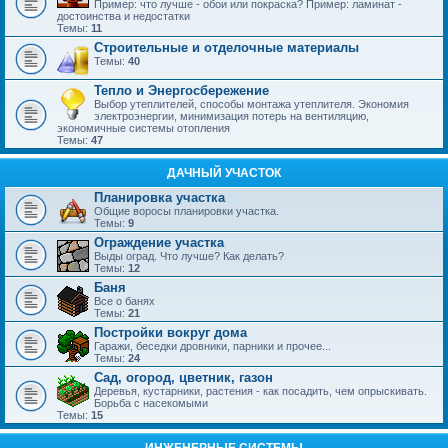
Пример: что лучше - обои или покраска? Пример: ламинат -
достоинства и недостатки
Темы:
11
Строительные и отделочные материалы
Темы:
40
Тепло и Энергосбережение
Выбор утеплителей, способы монтажа утеплителя. Экономия
электроэнергии, минимизация потерь на вентиляцию,
экономичные системы отопления
Темы:
47
ДАЧНЫЙ УЧАСТОК
Планировка участка
Общие воросы планировки участка.
Темы:
9
Ограждение участка
Выды оград. Что лучше? Как делать?
Темы:
12
Баня
Все о банях
Темы:
21
Постройки вокруг дома
Гаражи, беседки дровники, парники и прочее...
Темы:
24
Сад, огород, цветник, газон
Деревья, кустарники, растения - как посадить, чем опрыскивать.
Борьба с насекомыми
Темы:
15