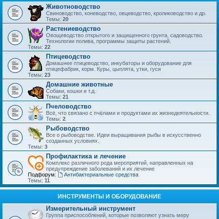
Животноводство
Свиноводство, коневодство, овцеводство, кролиководство и др.
Темы:
20
Растениеводство
Овощеводство открытого и защищенного грунта, садоводство.
Технологии полива, программы защиты растений.
Темы:
22
Птицеводство
Домашнее птицеводство, инкубаторы и оборудование для
птицефабрик, корм. Куры, цыплята, утки, гуси
Темы:
23
Домашние животные
Собаки, кошки и т.д.
Темы:
21
Пчеловодство
Всё, что связано с пчёлами и продуктами их жизнедеятельности.
Темы:
2
Рыбоводство
Все о рыбоводстве. Идеи выращивания рыбы в искусственно
созданных условиях.
Темы:
3
Профилактика и лечение
Комплекс различного рода мероприятий, направленных на
предупреждение заболеваний и их лечение
Подфорум:
Антибактериальные средства
Темы:
11
ИНСТРУМЕНТЫ И ОБОРУДОВАНИЕ
Измерительный инструмент
Группа приспособлений, которые позволяют узнать меру