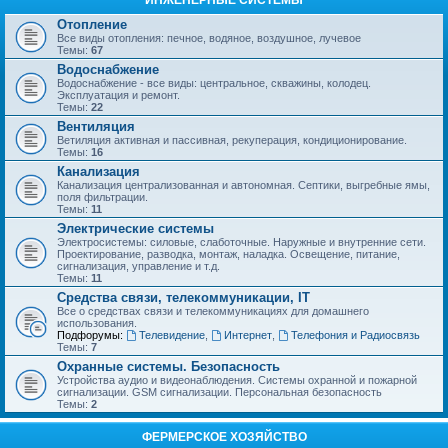
ИНЖЕНЕРНЫЕ СИСТЕМЫ
Отопление
Все виды отопления: печное, водяное, воздушное, лучевое
Темы:
67
Водоснабжение
Водоснабжение - все виды: центральное, скважины, колодец.
Эксплуатация и ремонт.
Темы:
22
Вентиляция
Ветиляция активная и пассивная, рекуперация, кондиционирование.
Темы:
16
Канализация
Канализация централизованная и автономная. Септики, выгребные ямы,
поля фильтрации.
Темы:
11
Электрические системы
Электросистемы: силовые, слаботочные. Наружные и внутренние сети.
Проектирование, разводка, монтаж, наладка. Освещение, питание,
сигнализация, управление и т.д.
Темы:
11
Средства связи, телекоммуникации, IT
Все о средствах связи и телекоммуникациях для домашнего
использования.
Подфорумы:
Телевидение
,
Интернет
,
Телефония и Радиосвязь
Темы:
7
Охранные системы. Безопасность
Устройства аудио и видеонаблюдения. Системы охранной и пожарной
сигнализации. GSM сигнализации. Персональная безопасность
Темы:
2
ФЕРМЕРСКОЕ ХОЗЯЙСТВО