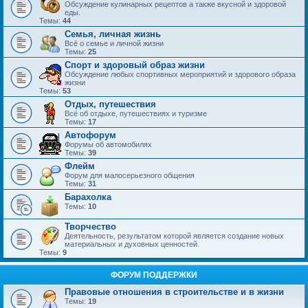
Обсуждение кулинарных рецептов а также вкусной и здоровой
еды.
Темы:
44
Семья, личная жизнь
Всё о семье и личной жизни
Темы:
25
Спорт и здоровый образ жизни
Обсуждение любых спортивных мероприятий и здорового образа
жизни
Темы:
53
Отдых, путешествия
Всё об отдыхе, путешествиях и туризме
Темы:
17
Автофорум
Форумы об автомобилях
Темы:
39
Флейм
Форум для малосерьезного общения
Темы:
31
Барахолка
Темы:
10
Творчество
Деятельность, результатом которой является создание новых
материальных и духовных ценностей.
Темы:
9
ФОРУМ ПОДДЕРЖКИ
Правовые отношения в строительстве и в жизни
Темы:
19