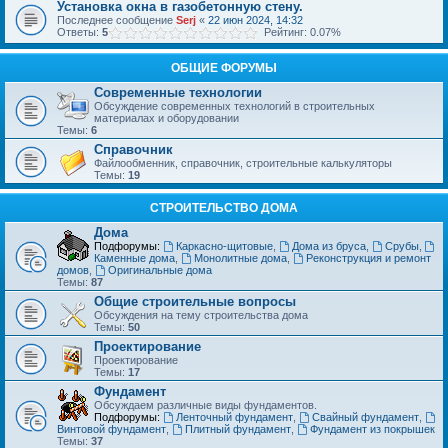
Установка окна в газобетонную стену.
Последнее сообщение
Serj
«
22 июн 2024, 14:32
Ответы:
5
Рейтинг: 0.07%
ОБЩИЕ ФОРУМЫ
Современные технологии
Обсуждение современных технологий в строительных
материалах и оборудовании
Темы:
6
Справочник
Файлообменник, справочник, строительные калькуляторы
Темы:
19
СТРОИТЕЛЬСТВО ДОМА
Дома
Подфорумы:
Каркасно-щитовые
,
Дома из бруса
,
Срубы
,
Каменные дома
,
Монолитные дома
,
Реконструкция и ремонт
домов
,
Оригинальные дома
Темы:
87
Общие строительные вопросы
Обсуждения на тему строительства дома
Темы:
50
Проектирование
Проектирование
Темы:
17
Фундамент
Обсуждаем различные виды фундаментов.
Подфорумы:
Ленточный фундамент
,
Свайный фундамент
,
Винтовой фундамент
,
Плитный фундамент
,
Фундамент из покрышек
Темы:
37