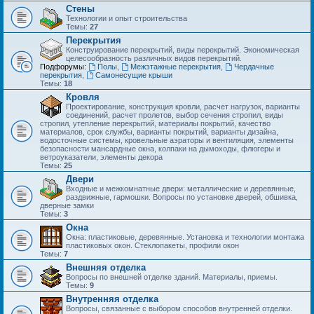
Стены
Технологии и опыт строительства
Темы:
27
Перекрытия
Конструирование перекрытий, виды перекрытий. Экономическая
целесообразность различных видов перекрытий.
Подфорумы:
Полы
,
Межэтажные перекрытия
,
Чердачные
перекрытия
,
Самонесущие крыши
Темы:
18
Кровля
Проектирование, конструкция кровли, расчет нагрузок, варианты
соединений, расчет пролетов, выбор сечения стропил, виды
стропил, утепление перекрытий, материалы покрытий, качество
материалов, срок службы, варианты покрытий, варианты дизайна,
водосточные системы, кровельные аэраторы и вентиляция, элементы
безопасности мансардные окна, колпаки на дымоходы, флюгеры и
ветроуказатели, элементы декора
Темы:
25
Двери
Входные и межкомнатные двери: металлические и деревянные,
раздвижные, гармошки. Вопросы по установке дверей, обшивка,
дверные замки
Темы:
3
Окна
Окна: пластиковые, деревянные. Установка и технологии монтажа
пластиковых окон. Стеклопакеты, профили окон
Темы:
7
Внешняя отделка
Вопросы по внешней отделке зданий. Материалы, приемы.
Темы:
9
Внутренняя отделка
Вопросы, связанные с выбором способов внутренней отделки.