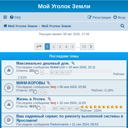
Мой Уголок Земли
FAQ
Регистрация
Вход
П
Мой Уголок Земли
Мой Уголок Земли
о
Текущее время: 08 авг 2026, 17:49
и
Страница
1
из
10
1
2
3
4
5
10
След.
с
…
к
Последние темы
Максимально дешевый дом.
Последнее сообщение
BellaKrush
«
20 июл 2026, 15:11
Ответы:
101
1
8
9
10
11
…
Рейтинг
: 2.52%
МИНИ-КОРОВЫ
Последнее сообщение
Serj
«
06 ноя 2024, 03:58
Ответы:
17
Рейтинг: 0.18%
1
2
Жизнь в Уголке.
Последнее сообщение
Serj
«
15 сен 2024, 11:03
Ответы:
4619
1
459
460
461
462
…
Рейтинг: 100%
Ваш надежный сервис по ремонту выхлопной системы в
Ярославле!
Последнее сообщение
Parkermaree
«
11 сен 2024, 00:53