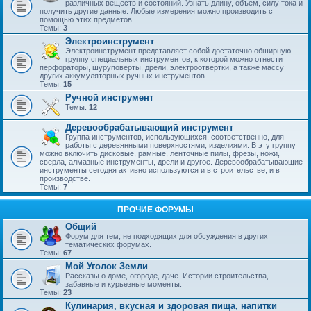
различных веществ и состояний. Узнать длину, объем, силу тока и
получить другие данные. Любые измерения можно производить с
помощью этих предметов.
Темы:
3
Электроинструмент
Электроинструмент представляет собой достаточно обширную
группу специальных инструментов, к которой можно отнести
перфораторы, шуруповерты, дрели, электроотвертки, а также массу
других аккумуляторных ручных инструментов.
Темы:
15
Ручной инструмент
Темы:
12
Деревообрабатывающий инструмент
Группа инструментов, использующихся, соответственно, для
работы с деревянными поверхностями, изделиями. В эту группу
можно включить дисковые, рамные, ленточные пилы, фрезы, ножи,
сверла, алмазные инструменты, дрели и другое. Деревообрабатывающие
инструменты сегодня активно используются и в строительстве, и в
производстве.
Темы:
7
ПРОЧИЕ ФОРУМЫ
Общий
Форум для тем, не подходящих для обсуждения в других
тематических форумах.
Темы:
67
Мой Уголок Земли
Рассказы о доме, огороде, даче. Истории строительства,
забавные и курьезные моменты.
Темы:
23
Кулинария, вкусная и здоровая пища, напитки