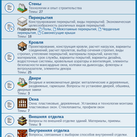
Стены
Технологии и опыт строительства
Темы:
27
Перекрытия
Конструирование перекрытий, виды перекрытий. Экономическая
целесообразность различных видов перекрытий.
Подфорумы:
Полы
,
Межэтажные перекрытия
,
Чердачные
перекрытия
,
Самонесущие крыши
Темы:
18
Кровля
Проектирование, конструкция кровли, расчет нагрузок, варианты
соединений, расчет пролетов, выбор сечения стропил, виды
стропил, утепление перекрытий, материалы покрытий, качество
материалов, срок службы, варианты покрытий, варианты дизайна,
водосточные системы, кровельные аэраторы и вентиляция, элементы
безопасности мансардные окна, колпаки на дымоходы, флюгеры и
ветроуказатели, элементы декора
Темы:
25
Двери
Входные и межкомнатные двери: металлические и деревянные,
раздвижные, гармошки. Вопросы по установке дверей, обшивка,
дверные замки
Темы:
3
Окна
Окна: пластиковые, деревянные. Установка и технологии монтажа
пластиковых окон. Стеклопакеты, профили окон
Темы:
7
Внешняя отделка
Вопросы по внешней отделке зданий. Материалы, приемы.
Темы:
9
Внутренняя отделка
Вопросы, связанные с выбором способов внутренней отделки.