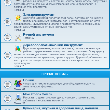
различных веществ и состояний. Узнать длину, объем, силу тока и
получить другие данные. Любые измерения можно производить с
помощью этих предметов.
Темы:
3
Электроинструмент
Электроинструмент представляет собой достаточно обширную
группу специальных инструментов, к которой можно отнести
перфораторы, шуруповерты, дрели, электроотвертки, а также массу
других аккумуляторных ручных инструментов.
Темы:
15
Ручной инструмент
Темы:
12
Деревообрабатывающий инструмент
Группа инструментов, использующихся, соответственно, для
работы с деревянными поверхностями, изделиями. В эту группу
можно включить дисковые, рамные, ленточные пилы, фрезы, ножи,
сверла, алмазные инструменты, дрели и другое. Деревообрабатывающие
инструменты сегодня активно используются и в строительстве, и в
производстве.
Темы:
7
ПРОЧИЕ ФОРУМЫ
Общий
Форум для тем, не подходящих для обсуждения в других
тематических форумах.
Темы:
67
Мой Уголок Земли
Рассказы о доме, огороде, даче. Истории строительства,
забавные и курьезные моменты.
Темы:
23
Кулинария, вкусная и здоровая пища, напитки