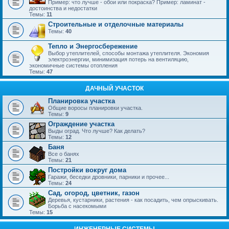
Пример: что лучше - обои или покраска? Пример: ламинат -
достоинства и недостатки
Темы:
11
Строительные и отделочные материалы
Темы:
40
Тепло и Энергосбережение
Выбор утеплителей, способы монтажа утеплителя. Экономия
электроэнергии, минимизация потерь на вентиляцию,
экономичные системы отопления
Темы:
47
ДАЧНЫЙ УЧАСТОК
Планировка участка
Общие воросы планировки участка.
Темы:
9
Ограждение участка
Выды оград. Что лучше? Как делать?
Темы:
12
Баня
Все о банях
Темы:
21
Постройки вокруг дома
Гаражи, беседки дровники, парники и прочее...
Темы:
24
Сад, огород, цветник, газон
Деревья, кустарники, растения - как посадить, чем опрыскивать.
Борьба с насекомыми
Темы:
15