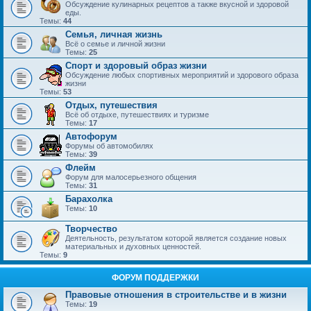
Обсуждение кулинарных рецептов а также вкусной и здоровой
еды.
Темы:
44
Семья, личная жизнь
Всё о семье и личной жизни
Темы:
25
Спорт и здоровый образ жизни
Обсуждение любых спортивных мероприятий и здорового образа
жизни
Темы:
53
Отдых, путешествия
Всё об отдыхе, путешествиях и туризме
Темы:
17
Автофорум
Форумы об автомобилях
Темы:
39
Флейм
Форум для малосерьезного общения
Темы:
31
Барахолка
Темы:
10
Творчество
Деятельность, результатом которой является создание новых
материальных и духовных ценностей.
Темы:
9
ФОРУМ ПОДДЕРЖКИ
Правовые отношения в строительстве и в жизни
Темы:
19