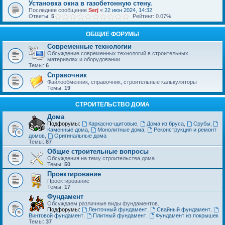
Установка окна в газобетонную стену.
Последнее сообщение
Serj
«
22 июн 2024, 14:32
Ответы:
5
Рейтинг: 0.07%
ОБЩИЕ ФОРУМЫ
Современные технологии
Обсуждение современных технологий в строительных
материалах и оборудовании
Темы:
6
Справочник
Файлообменник, справочник, строительные калькуляторы
Темы:
19
СТРОИТЕЛЬСТВО ДОМА
Дома
Подфорумы:
Каркасно-щитовые
,
Дома из бруса
,
Срубы
,
Каменные дома
,
Монолитные дома
,
Реконструкция и ремонт
домов
,
Оригинальные дома
Темы:
87
Общие строительные вопросы
Обсуждения на тему строительства дома
Темы:
50
Проектирование
Проектирование
Темы:
17
Фундамент
Обсуждаем различные виды фундаментов.
Подфорумы:
Ленточный фундамент
,
Свайный фундамент
,
Винтовой фундамент
,
Плитный фундамент
,
Фундамент из покрышек
Темы:
37