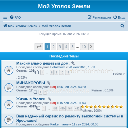
Мой Уголок Земли
FAQ
Регистрация
Вход
П
Мой Уголок Земли
Мой Уголок Земли
о
Текущее время: 07 авг 2026, 06:53
и
Страница
1
из
10
1
2
3
4
5
10
След.
с
…
к
Последние темы
Максимально дешевый дом.
Последнее сообщение
BellaKrush
«
20 июл 2026, 15:11
Ответы:
101
1
8
9
10
11
…
Рейтинг
: 2.52%
МИНИ-КОРОВЫ
Последнее сообщение
Serj
«
06 ноя 2024, 03:58
Ответы:
17
Рейтинг: 0.18%
1
2
Жизнь в Уголке.
Последнее сообщение
Serj
«
15 сен 2024, 11:03
Ответы:
4619
1
459
460
461
462
…
Рейтинг: 100%
Ваш надежный сервис по ремонту выхлопной системы в
Ярославле!
Последнее сообщение
Parkermaree
«
11 сен 2024, 00:53