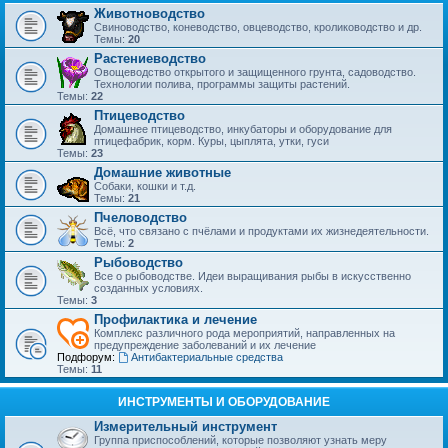
Животноводство
Свиноводство, коневодство, овцеводство, кролиководство и др.
Темы:
20
Растениеводство
Овощеводство открытого и защищенного грунта, садоводство.
Технологии полива, программы защиты растений.
Темы:
22
Птицеводство
Домашнее птицеводство, инкубаторы и оборудование для
птицефабрик, корм. Куры, цыплята, утки, гуси
Темы:
23
Домашние животные
Собаки, кошки и т.д.
Темы:
21
Пчеловодство
Всё, что связано с пчёлами и продуктами их жизнедеятельности.
Темы:
2
Рыбоводство
Все о рыбоводстве. Идеи выращивания рыбы в искусственно
созданных условиях.
Темы:
3
Профилактика и лечение
Комплекс различного рода мероприятий, направленных на
предупреждение заболеваний и их лечение
Подфорум:
Антибактериальные средства
Темы:
11
ИНСТРУМЕНТЫ И ОБОРУДОВАНИЕ
Измерительный инструмент
Группа приспособлений, которые позволяют узнать меру