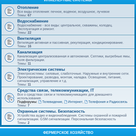
ИНЖЕНЕРНЫЕ СИСТЕМЫ
Отопление
Все виды отопления: печное, водяное, воздушное, лучевое
Темы:
67
Водоснабжение
Водоснабжение - все виды: центральное, скважины, колодец.
Эксплуатация и ремонт.
Темы:
22
Вентиляция
Ветиляция активная и пассивная, рекуперация, кондиционирование.
Темы:
16
Канализация
Канализация централизованная и автономная. Септики, выгребные ямы,
поля фильтрации.
Темы:
11
Электрические системы
Электросистемы: силовые, слаботочные. Наружные и внутренние сети.
Проектирование, разводка, монтаж, наладка. Освещение, питание,
сигнализация, управление и т.д.
Темы:
11
Средства связи, телекоммуникации, IT
Все о средствах связи и телекоммуникациях для домашнего
использования.
Подфорумы:
Телевидение
,
Интернет
,
Телефония и Радиосвязь
Темы:
7
Охранные системы. Безопасность
Устройства аудио и видеонаблюдения. Системы охранной и пожарной
сигнализации. GSM сигнализации. Персональная безопасность
Темы:
2
ФЕРМЕРСКОЕ ХОЗЯЙСТВО