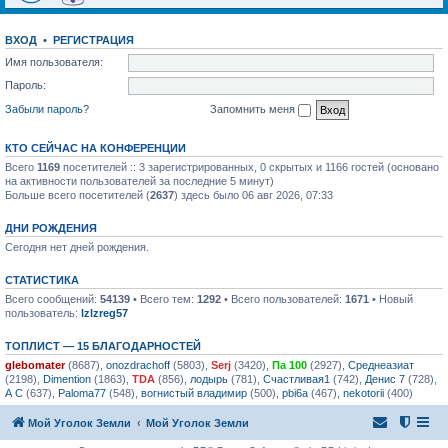
ВХОД
•
РЕГИСТРАЦИЯ
Имя пользователя:
Пароль:
Забыли пароль?
Запомнить меня
КТО СЕЙЧАС НА КОНФЕРЕНЦИИ
Всего
1169
посетителей :: 3 зарегистрированных, 0 скрытых и 1166 гостей (основано
на активности пользователей за последние 5 минут)
Больше всего посетителей (
2637
) здесь было 06 авг 2026, 07:33
ДНИ РОЖДЕНИЯ
Сегодня нет дней рождения.
СТАТИСТИКА
Всего сообщений:
54139
• Всего тем:
1292
• Всего пользователей:
1671
• Новый
пользователь:
lzlzreg57
ТОПЛИСТ — 15 БЛАГОДАРНОСТЕЙ
glebomater
(8687),
onozdrachoff
(5803),
Serj
(3420),
Па 100
(2927),
Среднеазиат
(2198),
Dimention
(1863),
TDA
(856),
лодырь
(781),
Счастливая1
(742),
Денис 7
(728),
А С
(637),
Paloma77
(548),
вогнистый владимир
(500),
pbi6a
(467),
nekotorii
(400)
Мой Уголок Земли
Мой Уголок Земли