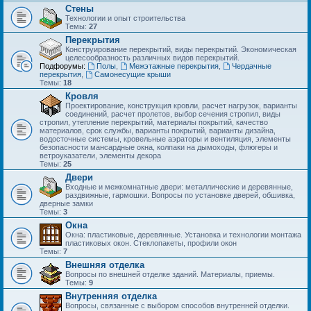
Стены
Технологии и опыт строительства
Темы:
27
Перекрытия
Конструирование перекрытий, виды перекрытий. Экономическая
целесообразность различных видов перекрытий.
Подфорумы:
Полы
,
Межэтажные перекрытия
,
Чердачные
перекрытия
,
Самонесущие крыши
Темы:
18
Кровля
Проектирование, конструкция кровли, расчет нагрузок, варианты
соединений, расчет пролетов, выбор сечения стропил, виды
стропил, утепление перекрытий, материалы покрытий, качество
материалов, срок службы, варианты покрытий, варианты дизайна,
водосточные системы, кровельные аэраторы и вентиляция, элементы
безопасности мансардные окна, колпаки на дымоходы, флюгеры и
ветроуказатели, элементы декора
Темы:
25
Двери
Входные и межкомнатные двери: металлические и деревянные,
раздвижные, гармошки. Вопросы по установке дверей, обшивка,
дверные замки
Темы:
3
Окна
Окна: пластиковые, деревянные. Установка и технологии монтажа
пластиковых окон. Стеклопакеты, профили окон
Темы:
7
Внешняя отделка
Вопросы по внешней отделке зданий. Материалы, приемы.
Темы:
9
Внутренняя отделка
Вопросы, связанные с выбором способов внутренней отделки.