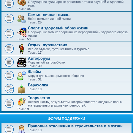
Обсуждение кулинарных рецептов а также вкусной и здоровой
еды.
Темы:
44
Семья, личная жизнь
Всё о семье и личной жизни
Темы:
25
Спорт и здоровый образ жизни
Обсуждение любых спортивных мероприятий и здорового образа
жизни
Темы:
53
Отдых, путешествия
Всё об отдыхе, путешествиях и туризме
Темы:
17
Автофорум
Форумы об автомобилях
Темы:
39
Флейм
Форум для малосерьезного общения
Темы:
31
Барахолка
Темы:
10
Творчество
Деятельность, результатом которой является создание новых
материальных и духовных ценностей.
Темы:
9
ФОРУМ ПОДДЕРЖКИ
Правовые отношения в строительстве и в жизни
Темы:
19