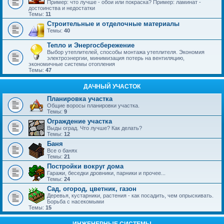
Пример: что лучше - обои или покраска? Пример: ламинат -
достоинства и недостатки
Темы:
11
Строительные и отделочные материалы
Темы:
40
Тепло и Энергосбережение
Выбор утеплителей, способы монтажа утеплителя. Экономия
электроэнергии, минимизация потерь на вентиляцию,
экономичные системы отопления
Темы:
47
ДАЧНЫЙ УЧАСТОК
Планировка участка
Общие воросы планировки участка.
Темы:
9
Ограждение участка
Выды оград. Что лучше? Как делать?
Темы:
12
Баня
Все о банях
Темы:
21
Постройки вокруг дома
Гаражи, беседки дровники, парники и прочее...
Темы:
24
Сад, огород, цветник, газон
Деревья, кустарники, растения - как посадить, чем опрыскивать.
Борьба с насекомыми
Темы:
15