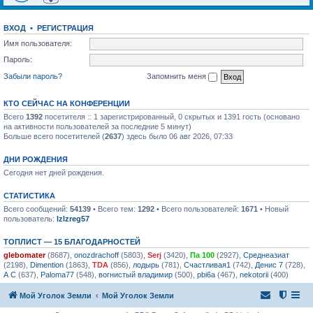
ВХОД
•
РЕГИСТРАЦИЯ
Имя пользователя:
Пароль:
Забыли пароль?
Запомнить меня
КТО СЕЙЧАС НА КОНФЕРЕНЦИИ
Всего
1392
посетителя :: 1 зарегистрированный, 0 скрытых и 1391 гость (основано
на активности пользователей за последние 5 минут)
Больше всего посетителей (
2637
) здесь было 06 авг 2026, 07:33
ДНИ РОЖДЕНИЯ
Сегодня нет дней рождения.
СТАТИСТИКА
Всего сообщений:
54139
• Всего тем:
1292
• Всего пользователей:
1671
• Новый
пользователь:
lzlzreg57
ТОПЛИСТ — 15 БЛАГОДАРНОСТЕЙ
glebomater
(8687),
onozdrachoff
(5803),
Serj
(3420),
Па 100
(2927),
Среднеазиат
(2198),
Dimention
(1863),
TDA
(856),
лодырь
(781),
Счастливая1
(742),
Денис 7
(728),
А С
(637),
Paloma77
(548),
вогнистый владимир
(500),
pbi6a
(467),
nekotorii
(400)
Мой Уголок Земли
Мой Уголок Земли