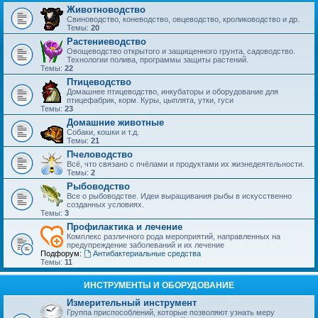
Животноводство
Свиноводство, коневодство, овцеводство, кролиководство и др.
Темы:
20
Растениеводство
Овощеводство открытого и защищенного грунта, садоводство.
Технологии полива, программы защиты растений.
Темы:
22
Птицеводство
Домашнее птицеводство, инкубаторы и оборудование для
птицефабрик, корм. Куры, цыплята, утки, гуси
Темы:
23
Домашние животные
Собаки, кошки и т.д.
Темы:
21
Пчеловодство
Всё, что связано с пчёлами и продуктами их жизнедеятельности.
Темы:
2
Рыбоводство
Все о рыбоводстве. Идеи выращивания рыбы в искусственно
созданных условиях.
Темы:
3
Профилактика и лечение
Комплекс различного рода мероприятий, направленных на
предупреждение заболеваний и их лечение
Подфорум:
Антибактериальные средства
Темы:
11
ИНСТРУМЕНТЫ И ОБОРУДОВАНИЕ
Измерительный инструмент
Группа приспособлений, которые позволяют узнать меру