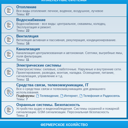
ИНЖЕНЕРНЫЕ СИСТЕМЫ
Отопление
Все виды отопления: печное, водяное, воздушное, лучевое
Темы:
67
Водоснабжение
Водоснабжение - все виды: центральное, скважины, колодец.
Эксплуатация и ремонт.
Темы:
22
Вентиляция
Ветиляция активная и пассивная, рекуперация, кондиционирование.
Темы:
16
Канализация
Канализация централизованная и автономная. Септики, выгребные ямы,
поля фильтрации.
Темы:
11
Электрические системы
Электросистемы: силовые, слаботочные. Наружные и внутренние сети.
Проектирование, разводка, монтаж, наладка. Освещение, питание,
сигнализация, управление и т.д.
Темы:
11
Средства связи, телекоммуникации, IT
Все о средствах связи и телекоммуникациях для домашнего
использования.
Подфорумы:
Телевидение
,
Интернет
,
Телефония и Радиосвязь
Темы:
7
Охранные системы. Безопасность
Устройства аудио и видеонаблюдения. Системы охранной и пожарной
сигнализации. GSM сигнализации. Персональная безопасность
Темы:
2
ФЕРМЕРСКОЕ ХОЗЯЙСТВО