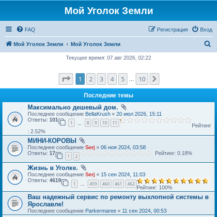
Мой Уголок Земли
FAQ
Регистрация
Вход
П
Мой Уголок Земли
Мой Уголок Земли
о
Текущее время: 07 авг 2026, 02:22
и
Страница
1
из
10
1
2
3
4
5
10
След.
с
…
к
Последние темы
Максимально дешевый дом.
Последнее сообщение
BellaKrush
«
20 июл 2026, 15:11
Ответы:
101
1
8
9
10
11
…
Рейтинг
: 2.52%
МИНИ-КОРОВЫ
Последнее сообщение
Serj
«
06 ноя 2024, 03:58
Ответы:
17
Рейтинг: 0.18%
1
2
Жизнь в Уголке.
Последнее сообщение
Serj
«
15 сен 2024, 11:03
Ответы:
4619
1
459
460
461
462
…
Рейтинг: 100%
Ваш надежный сервис по ремонту выхлопной системы в
Ярославле!
Последнее сообщение
Parkermaree
«
11 сен 2024, 00:53