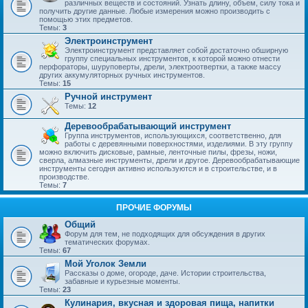
различных веществ и состояний. Узнать длину, объем, силу тока и
получить другие данные. Любые измерения можно производить с
помощью этих предметов.
Темы:
3
Электроинструмент
Электроинструмент представляет собой достаточно обширную
группу специальных инструментов, к которой можно отнести
перфораторы, шуруповерты, дрели, электроотвертки, а также массу
других аккумуляторных ручных инструментов.
Темы:
15
Ручной инструмент
Темы:
12
Деревообрабатывающий инструмент
Группа инструментов, использующихся, соответственно, для
работы с деревянными поверхностями, изделиями. В эту группу
можно включить дисковые, рамные, ленточные пилы, фрезы, ножи,
сверла, алмазные инструменты, дрели и другое. Деревообрабатывающие
инструменты сегодня активно используются и в строительстве, и в
производстве.
Темы:
7
ПРОЧИЕ ФОРУМЫ
Общий
Форум для тем, не подходящих для обсуждения в других
тематических форумах.
Темы:
67
Мой Уголок Земли
Рассказы о доме, огороде, даче. Истории строительства,
забавные и курьезные моменты.
Темы:
23
Кулинария, вкусная и здоровая пища, напитки