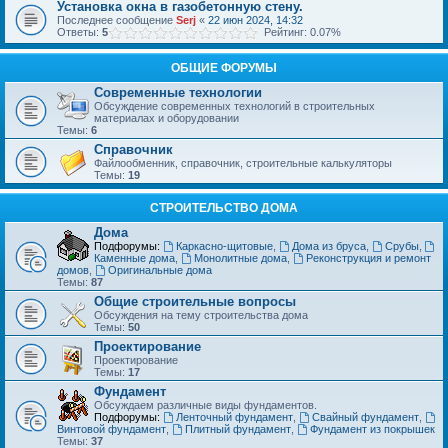
Установка окна в газобетонную стену.
Последнее сообщение
Serj
«
22 июн 2024, 14:32
Ответы:
5
Рейтинг: 0.07%
ОБЩИЕ ФОРУМЫ
Современные технологии
Обсуждение современных технологий в строительных
материалах и оборудовании
Темы:
6
Справочник
Файлообменник, справочник, строительные калькуляторы
Темы:
19
СТРОИТЕЛЬСТВО ДОМА
Дома
Подфорумы:
Каркасно-щитовые
,
Дома из бруса
,
Срубы
,
Каменные дома
,
Монолитные дома
,
Реконструкция и ремонт
домов
,
Оригинальные дома
Темы:
87
Общие строительные вопросы
Обсуждения на тему строительства дома
Темы:
50
Проектирование
Проектирование
Темы:
17
Фундамент
Обсуждаем различные виды фундаментов.
Подфорумы:
Ленточный фундамент
,
Свайный фундамент
,
Винтовой фундамент
,
Плитный фундамент
,
Фундамент из покрышек
Темы:
37