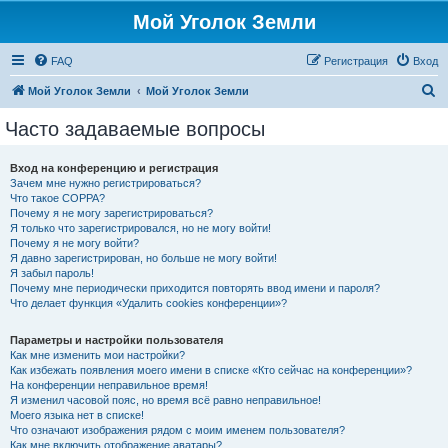
Мой Уголок Земли
FAQ
Регистрация
Вход
П
Мой Уголок Земли
Мой Уголок Земли
о
Часто задаваемые вопросы
и
с
Вход на конференцию и регистрация
Зачем мне нужно регистрироваться?
к
Что такое COPPA?
Почему я не могу зарегистрироваться?
Я только что зарегистрировался, но не могу войти!
Почему я не могу войти?
Я давно зарегистрирован, но больше не могу войти!
Я забыл пароль!
Почему мне периодически приходится повторять ввод имени и пароля?
Что делает функция «Удалить cookies конференции»?
Параметры и настройки пользователя
Как мне изменить мои настройки?
Как избежать появления моего имени в списке «Кто сейчас на конференции»?
На конференции неправильное время!
Я изменил часовой пояс, но время всё равно неправильное!
Моего языка нет в списке!
Что означают изображения рядом с моим именем пользователя?
Как мне включить отображение аватары?