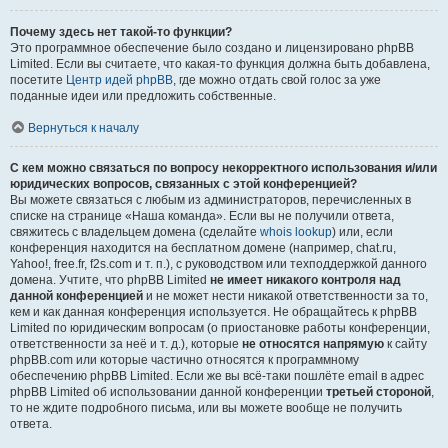
Почему здесь нет такой-то функции?
Это программное обеспечение было создано и лицензировано phpBB
Limited. Если вы считаете, что какая-то функция должна быть добавлена,
посетите
Центр идей phpBB
, где можно отдать свой голос за уже
поданные идеи или предложить собственные.
Вернуться к началу
С кем можно связаться по вопросу некорректного использования и/или
юридических вопросов, связанных с этой конференцией?
Вы можете связаться с любым из администраторов, перечисленных в
списке на странице «Наша команда». Если вы не получили ответа,
свяжитесь с владельцем домена (сделайте
whois lookup
) или, если
конференция находится на бесплатном домене (например, chat.ru,
Yahoo!, free.fr, f2s.com и т. п.), с руководством или техподдержкой данного
домена. Учтите, что phpBB Limited
не имеет никакого контроля над
данной конференцией
и не может нести никакой ответственности за то,
кем и как данная конференция используется. Не обращайтесь к phpBB
Limited по юридическим вопросам (о приостановке работы конференции,
ответственности за неё и т. д.), которые
не относятся напрямую
к сайту
phpBB.com или которые частично относятся к программному
обеспечению phpBB Limited. Если же вы всё-таки пошлёте email в адрес
phpBB Limited об использовании данной конференции
третьей стороной
,
то не ждите подробного письма, или вы можете вообще не получить
ответа.