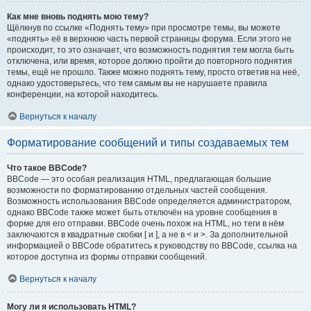
Как мне вновь поднять мою тему?
Щёлкнув по ссылке «Поднять тему» при просмотре темы, вы можете
«поднять» её в верхнюю часть первой страницы форума. Если этого не
происходит, то это означает, что возможность поднятия тем могла быть
отключена, или время, которое должно пройти до повторного поднятия
темы, ещё не прошло. Также можно поднять тему, просто ответив на неё,
однако удостоверьтесь, что тем самым вы не нарушаете правила
конференции, на которой находитесь.
Вернуться к началу
Форматирование сообщений и типы создаваемых тем
Что такое BBCode?
BBCode — это особая реализация HTML, предлагающая большие
возможности по форматированию отдельных частей сообщения.
Возможность использования BBCode определяется администратором,
однако BBCode также может быть отключён на уровне сообщения в
форме для его отправки. BBCode очень похож на HTML, но теги в нём
заключаются в квадратные скобки [ и ], а не в < и >. За дополнительной
информацией о BBCode обратитесь к руководству по BBCode, ссылка на
которое доступна из формы отправки сообщений.
Вернуться к началу
Могу ли я использовать HTML?