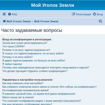
Мой Уголок Земли
FAQ
Регистрация
Вход
П
Мой Уголок Земли
Мой Уголок Земли
о
Часто задаваемые вопросы
и
с
Вход на конференцию и регистрация
Зачем мне нужно регистрироваться?
к
Что такое COPPA?
Почему я не могу зарегистрироваться?
Я только что зарегистрировался, но не могу войти!
Почему я не могу войти?
Я давно зарегистрирован, но больше не могу войти!
Я забыл пароль!
Почему мне периодически приходится повторять ввод имени и пароля?
Что делает функция «Удалить cookies конференции»?
Параметры и настройки пользователя
Как мне изменить мои настройки?
Как избежать появления моего имени в списке «Кто сейчас на конференции»?
На конференции неправильное время!
Я изменил часовой пояс, но время всё равно неправильное!
Моего языка нет в списке!
Что означают изображения рядом с моим именем пользователя?
Как мне включить отображение аватары?