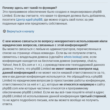
Почему здесь нет такой-то функции?
Это программное обеспечение было создано и лицензировано phpBB
Limited. Если вы считаете, что какая-то функция должна быть добавлена,
посетите
Центр идей phpBB
, где можно отдать свой голос за уже
поданные идеи или предложить собственные.
Вернуться к началу
С кем можно связаться по вопросу некорректного использования и/или
юридических вопросов, связанных с этой конференцией?
Вы можете связаться с любым из администраторов, перечисленных в
списке на странице «Наша команда». Если вы не получили ответа,
свяжитесь с владельцем домена (сделайте
whois lookup
) или, если
конференция находится на бесплатном домене (например, chat.ru,
Yahoo!, free.fr, f2s.com и т. п.), с руководством или техподдержкой данного
домена. Учтите, что phpBB Limited
не имеет никакого контроля над
данной конференцией
и не может нести никакой ответственности за то,
кем и как данная конференция используется. Не обращайтесь к phpBB
Limited по юридическим вопросам (о приостановке работы конференции,
ответственности за неё и т. д.), которые
не относятся напрямую
к сайту
phpBB.com или которые частично относятся к программному
обеспечению phpBB Limited. Если же вы всё-таки пошлёте email в адрес
phpBB Limited об использовании данной конференции
третьей стороной
,
то не ждите подробного письма, или вы можете вообще не получить
ответа.