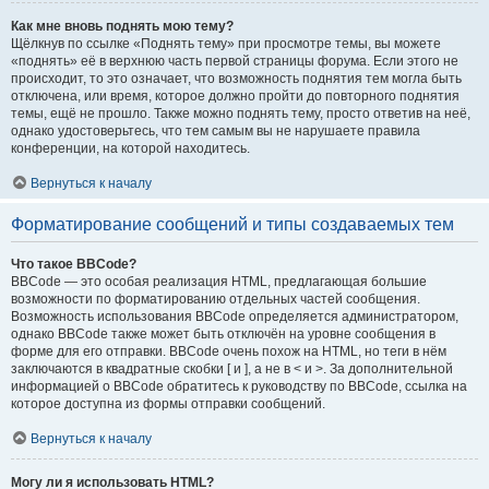
Как мне вновь поднять мою тему?
Щёлкнув по ссылке «Поднять тему» при просмотре темы, вы можете
«поднять» её в верхнюю часть первой страницы форума. Если этого не
происходит, то это означает, что возможность поднятия тем могла быть
отключена, или время, которое должно пройти до повторного поднятия
темы, ещё не прошло. Также можно поднять тему, просто ответив на неё,
однако удостоверьтесь, что тем самым вы не нарушаете правила
конференции, на которой находитесь.
Вернуться к началу
Форматирование сообщений и типы создаваемых тем
Что такое BBCode?
BBCode — это особая реализация HTML, предлагающая большие
возможности по форматированию отдельных частей сообщения.
Возможность использования BBCode определяется администратором,
однако BBCode также может быть отключён на уровне сообщения в
форме для его отправки. BBCode очень похож на HTML, но теги в нём
заключаются в квадратные скобки [ и ], а не в < и >. За дополнительной
информацией о BBCode обратитесь к руководству по BBCode, ссылка на
которое доступна из формы отправки сообщений.
Вернуться к началу
Могу ли я использовать HTML?