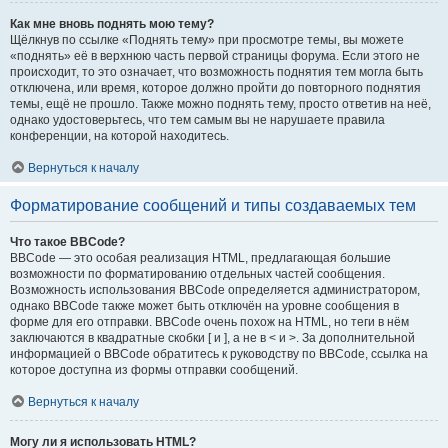
Как мне вновь поднять мою тему?
Щёлкнув по ссылке «Поднять тему» при просмотре темы, вы можете
«поднять» её в верхнюю часть первой страницы форума. Если этого не
происходит, то это означает, что возможность поднятия тем могла быть
отключена, или время, которое должно пройти до повторного поднятия
темы, ещё не прошло. Также можно поднять тему, просто ответив на неё,
однако удостоверьтесь, что тем самым вы не нарушаете правила
конференции, на которой находитесь.
Вернуться к началу
Форматирование сообщений и типы создаваемых тем
Что такое BBCode?
BBCode — это особая реализация HTML, предлагающая большие
возможности по форматированию отдельных частей сообщения.
Возможность использования BBCode определяется администратором,
однако BBCode также может быть отключён на уровне сообщения в
форме для его отправки. BBCode очень похож на HTML, но теги в нём
заключаются в квадратные скобки [ и ], а не в < и >. За дополнительной
информацией о BBCode обратитесь к руководству по BBCode, ссылка на
которое доступна из формы отправки сообщений.
Вернуться к началу
Могу ли я использовать HTML?