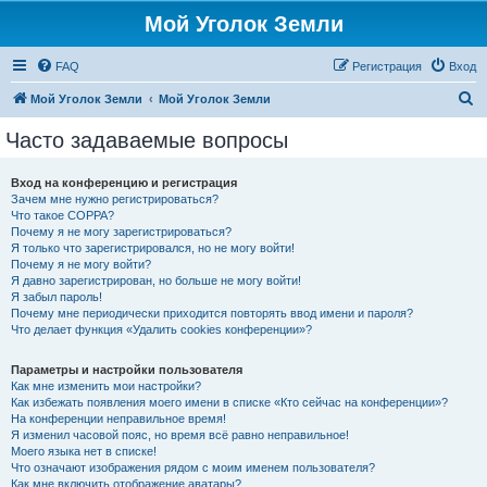
Мой Уголок Земли
FAQ
Регистрация
Вход
П
Мой Уголок Земли
Мой Уголок Земли
о
Часто задаваемые вопросы
и
с
Вход на конференцию и регистрация
Зачем мне нужно регистрироваться?
к
Что такое COPPA?
Почему я не могу зарегистрироваться?
Я только что зарегистрировался, но не могу войти!
Почему я не могу войти?
Я давно зарегистрирован, но больше не могу войти!
Я забыл пароль!
Почему мне периодически приходится повторять ввод имени и пароля?
Что делает функция «Удалить cookies конференции»?
Параметры и настройки пользователя
Как мне изменить мои настройки?
Как избежать появления моего имени в списке «Кто сейчас на конференции»?
На конференции неправильное время!
Я изменил часовой пояс, но время всё равно неправильное!
Моего языка нет в списке!
Что означают изображения рядом с моим именем пользователя?
Как мне включить отображение аватары?