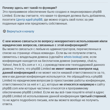
Почему здесь нет такой-то функции?
Это программное обеспечение было создано и лицензировано phpBB
Limited. Если вы считаете, что какая-то функция должна быть добавлена,
посетите
Центр идей phpBB
, где можно отдать свой голос за уже
поданные идеи или предложить собственные.
Вернуться к началу
С кем можно связаться по вопросу некорректного использования и/или
юридических вопросов, связанных с этой конференцией?
Вы можете связаться с любым из администраторов, перечисленных в
списке на странице «Наша команда». Если вы не получили ответа,
свяжитесь с владельцем домена (сделайте
whois lookup
) или, если
конференция находится на бесплатном домене (например, chat.ru,
Yahoo!, free.fr, f2s.com и т. п.), с руководством или техподдержкой данного
домена. Учтите, что phpBB Limited
не имеет никакого контроля над
данной конференцией
и не может нести никакой ответственности за то,
кем и как данная конференция используется. Не обращайтесь к phpBB
Limited по юридическим вопросам (о приостановке работы конференции,
ответственности за неё и т. д.), которые
не относятся напрямую
к сайту
phpBB.com или которые частично относятся к программному
обеспечению phpBB Limited. Если же вы всё-таки пошлёте email в адрес
phpBB Limited об использовании данной конференции
третьей стороной
,
то не ждите подробного письма, или вы можете вообще не получить
ответа.