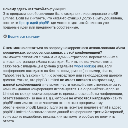
Почему здесь нет такой-то функции?
Это программное обеспечение было создано и лицензировано phpBB
Limited. Если вы считаете, что какая-то функция должна быть добавлена,
посетите
Центр идей phpBB
, где можно отдать свой голос за уже
поданные идеи или предложить собственные.
Вернуться к началу
С кем можно связаться по вопросу некорректного использования и/или
юридических вопросов, связанных с этой конференцией?
Вы можете связаться с любым из администраторов, перечисленных в
списке на странице «Наша команда». Если вы не получили ответа,
свяжитесь с владельцем домена (сделайте
whois lookup
) или, если
конференция находится на бесплатном домене (например, chat.ru,
Yahoo!, free.fr, f2s.com и т. п.), с руководством или техподдержкой данного
домена. Учтите, что phpBB Limited
не имеет никакого контроля над
данной конференцией
и не может нести никакой ответственности за то,
кем и как данная конференция используется. Не обращайтесь к phpBB
Limited по юридическим вопросам (о приостановке работы конференции,
ответственности за неё и т. д.), которые
не относятся напрямую
к сайту
phpBB.com или которые частично относятся к программному
обеспечению phpBB Limited. Если же вы всё-таки пошлёте email в адрес
phpBB Limited об использовании данной конференции
третьей стороной
,
то не ждите подробного письма, или вы можете вообще не получить
ответа.