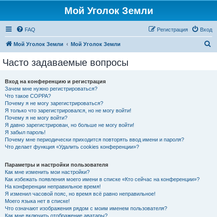
Мой Уголок Земли
FAQ
Регистрация
Вход
П
Мой Уголок Земли
Мой Уголок Земли
о
Часто задаваемые вопросы
и
с
Вход на конференцию и регистрация
Зачем мне нужно регистрироваться?
к
Что такое COPPA?
Почему я не могу зарегистрироваться?
Я только что зарегистрировался, но не могу войти!
Почему я не могу войти?
Я давно зарегистрирован, но больше не могу войти!
Я забыл пароль!
Почему мне периодически приходится повторять ввод имени и пароля?
Что делает функция «Удалить cookies конференции»?
Параметры и настройки пользователя
Как мне изменить мои настройки?
Как избежать появления моего имени в списке «Кто сейчас на конференции»?
На конференции неправильное время!
Я изменил часовой пояс, но время всё равно неправильное!
Моего языка нет в списке!
Что означают изображения рядом с моим именем пользователя?
Как мне включить отображение аватары?