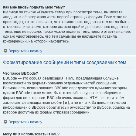
Как мне вновь поднять мою тему?
Щёлкнув по ссылке «Поднять тему» при просмотре темы, вы можете
«поднять» её в верхнюю часть первой страницы форума. Если этого не
происходит, то это означает, что возможность поднятия тем могла быть
отключена, или время, которое должно пройти до повторного поднятия
темы, ещё не прошло. Также можно поднять тему, просто ответив на неё,
однако удостоверьтесь, что тем самым вы не нарушаете правила
конференции, на которой находитесь.
Вернуться к началу
Форматирование сообщений и типы создаваемых тем
Что такое BBCode?
BBCode — это особая реализация HTML, предлагающая большие
возможности по форматированию отдельных частей сообщения.
Возможность использования BBCode определяется администратором,
однако BBCode также может быть отключён на уровне сообщения в
форме для его отправки. BBCode очень похож на HTML, но теги в нём
заключаются в квадратные скобки [ и ], а не в < и >. За дополнительной
информацией о BBCode обратитесь к руководству по BBCode, ссылка на
которое доступна из формы отправки сообщений.
Вернуться к началу
Могу ли я использовать HTML?